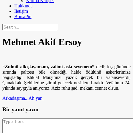
Karma Karışık
Hakkında
İletişim
BorsaPin
Mehmet Akif Ersoy
“Zulmü alkışlayamam, zalimi asla sevemem”
dedi; kış gününde
sırtında paltosu bile olmadığı halde ödülünü askerlerimize
bağışladığı İstiklal Marşımızı yazdı; gerçek bir vatanseverdi,
Çanakkale Şehitlerine şiirini gelecek nesillere bıraktı. Vefatının 74.
yılında saygıyla anıyoruz. Aziz ruhu şad, mekanı cennet olsun.
Arkadaşıma...
Ah yar..
Bir yanıt yazın