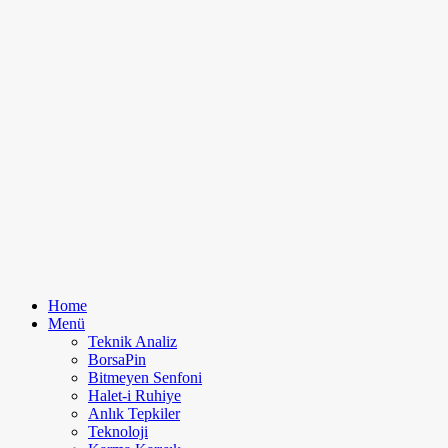
Home
Menü
Teknik Analiz
BorsaPin
Bitmeyen Senfoni
Halet-i Ruhiye
Anlık Tepkiler
Teknoloji