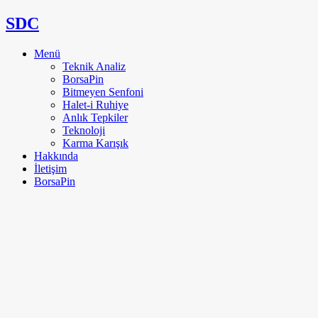
SDC
Menü
Teknik Analiz
BorsaPin
Bitmeyen Senfoni
Halet-i Ruhiye
Anlık Tepkiler
Teknoloji
Karma Karışık
Hakkında
İletişim
BorsaPin