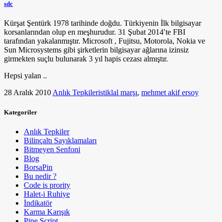
sdc
Kürşat Şentürk 1978 tarihinde doğdu. Türkiyenin İlk bilgisayar
korsanlarından olup en meşhurudur. 31 Şubat 2014′te FBI
tarafından yakalanmıştır. Microsoft , Fujitsu, Motorola, Nokia ve
Sun Microsystems gibi şirketlerin bilgisayar ağlarına izinsiz
girmekten suçlu bulunarak 3 yıl hapis cezası almıştır.
Hepsi yalan ..
28 Aralık 2010
Anlık Tepkiler
istiklal marşı
,
mehmet akif ersoy
Kategoriler
Anlık Tepkiler
Bilinçaltı Sayıklamaları
Bitmeyen Senfoni
Blog
BorsaPin
Bu nedir ?
Code is prority
Halet-i Ruhiye
İndikatör
Karma Karışık
Pine Script