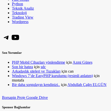
Python
Teknik Analiz
Teknoloji
Trading View
Wordpress
Telegram
YouTube
Son Yorumlar
PHP Mobil Cihazları yönlendirme
için
Azmi Güneş
Son bir hatıra
için
sdc
Arkadaşlık siteleri ve Tuzakları
için
can
Windows 7’de EasyPHP kurulumu (resimli anlatım)
için
mustafa
Bir daha sorgulayın kendinizi..
için
Abdullah Çağrı ELGÜN
Borsapin Proje Google Drive
Sponsor Bağlantılar