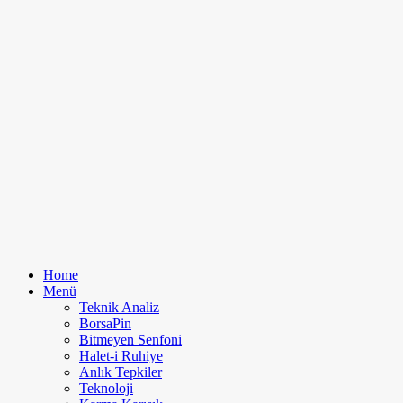
Home
Menü
Teknik Analiz
BorsaPin
Bitmeyen Senfoni
Halet-i Ruhiye
Anlık Tepkiler
Teknoloji