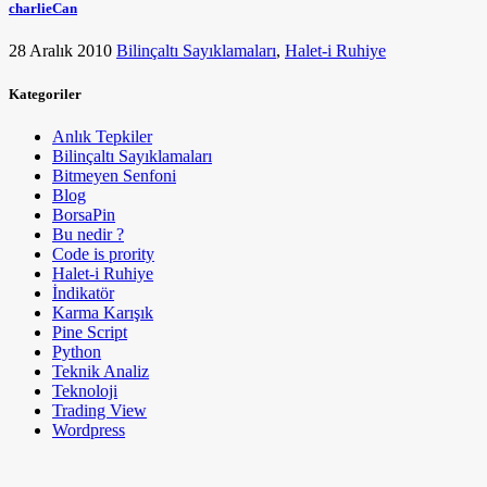
charlieCan
28 Aralık 2010
Bilinçaltı Sayıklamaları
,
Halet-i Ruhiye
Kategoriler
Anlık Tepkiler
Bilinçaltı Sayıklamaları
Bitmeyen Senfoni
Blog
BorsaPin
Bu nedir ?
Code is prority
Halet-i Ruhiye
İndikatör
Karma Karışık
Pine Script
Python
Teknik Analiz
Teknoloji
Trading View
Wordpress