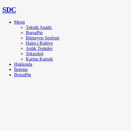
SDC
Menü
Teknik Analiz
BorsaPin
Bitmeyen Senfoni
Halet-i Ruhiye
Anlık Tepkiler
Teknoloji
Karma Karışık
Hakkında
İletişim
BorsaPin