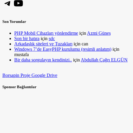
Telegram
YouTube
Son Yorumlar
PHP Mobil Cihazları yönlendirme
için
Azmi Güneş
Son bir hatıra
için
sdc
Arkadaşlık siteleri ve Tuzakları
için
can
Windows 7’de EasyPHP kurulumu (resimli anlatım)
için
mustafa
Bir daha sorgulayın kendinizi..
için
Abdullah Çağrı ELGÜN
Borsapin Proje Google Drive
Sponsor Bağlantılar