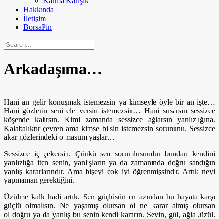
Karma Karışık
Hakkında
İletişim
BorsaPin
Arkadaşıma…
Hani an gelir konuşmak istemezsin ya kimseyle öyle bir an işte…
Hani gözlerin seni ele versin istemezsin… Hani susarsın sessizce
köşende kalırsın. Kimi zamanda sessizce ağlarsın yanlızlığına.
Kalabalıktır çevren ama kimse bilsin istemezsin sorununu. Sessizce
akar gözlerindeki o masum yaşlar…
Sessizce iç çekersin. Çünkü sen sorumlusundur bundan kendini
yanlızlığa iten senin, yanlışların ya da zamanında doğru sandığın
yanlış kararlarındır. Ama bişeyi çok iyi öğrenmişsindir. Artık neyi
yapmaman gerektiğini.
Üzülme kalk hadi artık. Sen güçlüsün en azından bu hayata karşı
güçlü olmalısın. Ne yaşamış olursan ol ne karar almış olursan
ol doğru ya da yanlış bu senin kendi kararın. Sevin, gül, ağla ,üzül.