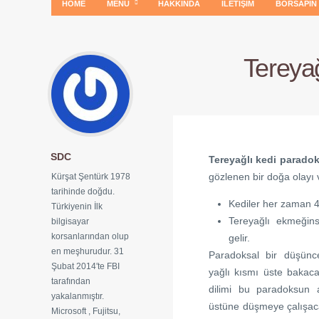
HOME
MENÜ
HAKKINDA
İLETIŞIM
BORSAPIN
Tereyağ
SDC
Tereyağlı kedi parado
gözlenen bir doğa olayı 
Kürşat Şentürk 1978
tarihinde doğdu.
Kediler her zaman 4
Türkiyenin İlk
Tereyağlı ekmeğin
bilgisayar
korsanlarından olup
gelir.
en meşhurudur. 31
Paradoksal bir düşünce
Şubat 2014′te FBI
yağlı kısmı üste bakac
tarafından
dilimi bu paradoksun 
yakalanmıştır.
üstüne düşmeye çalışac
Microsoft , Fujitsu,