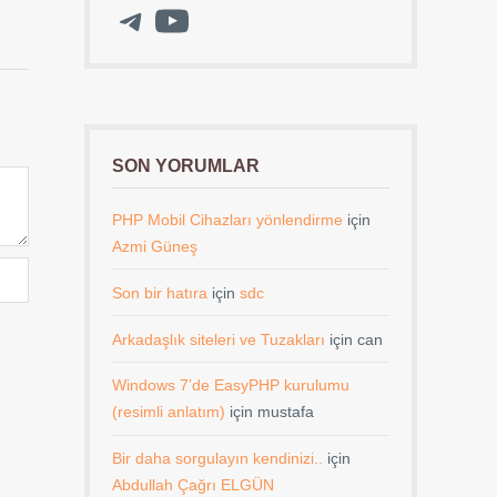
Telegram
YouTube
SON YORUMLAR
PHP Mobil Cihazları yönlendirme
için
Azmi Güneş
Son bir hatıra
için
sdc
.
Arkadaşlık siteleri ve Tuzakları
için
can
Windows 7’de EasyPHP kurulumu
(resimli anlatım)
için
mustafa
Bir daha sorgulayın kendinizi..
için
Abdullah Çağrı ELGÜN