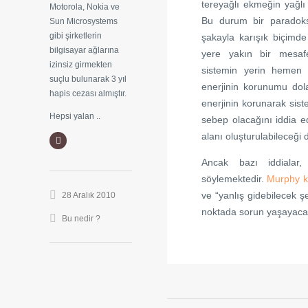
tereyağlı ekmeğin yağlı
Motorola, Nokia ve
Bu durum bir paradoks
Sun Microsystems
gibi şirketlerin
şakayla karışık biçimde
bilgisayar ağlarına
yere yakın bir mesaf
izinsiz girmekten
sistemin yerin hemen 
suçlu bulunarak 3 yıl
enerjinin korunumu
dola
hapis cezası almıştır.
enerjinin korunarak si
Hepsi yalan ..
sebep olacağını iddia ed
alanı oluşturulabileceği 
Ancak bazı iddialar,
söylemektedir.
Murphy k
ve “yanlış gidebilecek ş
28 Aralık 2010
noktada sorun yaşayacağ
Bu nedir ?