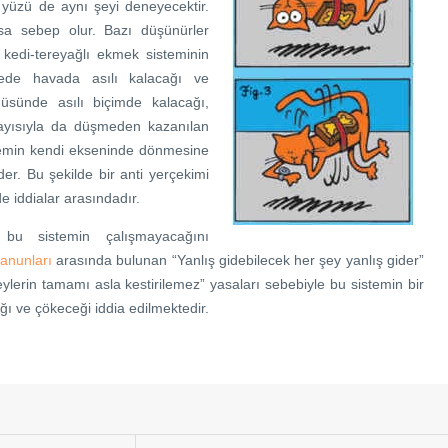
 yüzü de aynı şeyi deneyecektir.
a sebep olur. Bazı düşünürler
 kedi-tereyağlı ekmek sisteminin
ede havada asılı kalacağı ve
üsünde asılı biçimde kalacağı,
yısıyla da düşmeden kazanılan
stemin kendi ekseninde dönmesine
er. Bu şekilde bir anti yerçekimi
de iddialar arasındadır.
 bu sistemin çalışmayacağını
anunları
arasında bulunan “Yanlış gidebilecek her şey yanlış gider”
eylerin tamamı asla kestirilemez” yasaları sebebiyle bu sistemin bir
ı ve çökeceği iddia edilmektedir.