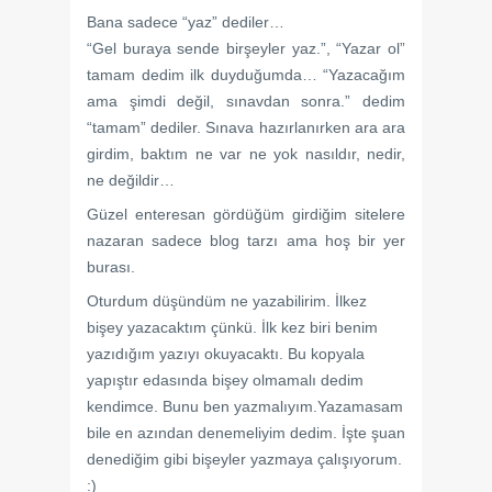
Bana sadece “yaz” dediler…
“Gel buraya sende birşeyler yaz.”, “Yazar ol”
tamam dedim ilk duyduğumda… “Yazacağım
ama şimdi değil, sınavdan sonra.” dedim
“tamam” dediler. Sınava hazırlanırken ara ara
girdim, baktım ne var ne yok nasıldır, nedir,
ne değildir…
Güzel enteresan gördüğüm girdiğim sitelere
nazaran sadece blog tarzı ama hoş bir yer
burası.
Oturdum düşündüm ne yazabilirim. İlkez
bişey yazacaktım çünkü. İlk kez biri benim
yazıdığım yazıyı okuyacaktı. Bu kopyala
yapıştır edasında bişey olmamalı dedim
kendimce. Bunu ben yazmalıyım.Yazamasam
bile en azından denemeliyim dedim. İşte şuan
denediğim gibi bişeyler yazmaya çalışıyorum.
:)