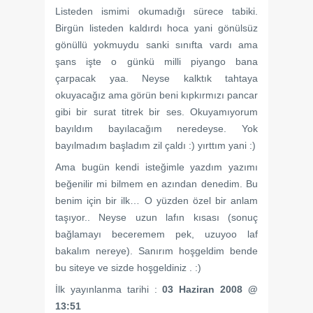
Listeden ismimi okumadığı sürece tabiki.
Birgün listeden kaldırdı hoca yani gönülsüz
gönüllü yokmuydu sanki sınıfta vardı ama
şans işte o günkü milli piyango bana
çarpacak yaa. Neyse kalktık tahtaya
okuyacağız ama görün beni kıpkırmızı pancar
gibi bir surat titrek bir ses. Okuyamıyorum
bayıldım bayılacağım neredeyse. Yok
bayılmadım başladım zil çaldı :) yırttım yani :)
Ama bugün kendi isteğimle yazdım yazımı
beğenilir mi bilmem en azından denedim. Bu
benim için bir ilk… O yüzden özel bir anlam
taşıyor.. Neyse uzun lafın kısası (sonuç
bağlamayı beceremem pek, uzuyoo laf
bakalım nereye). Sanırım hoşgeldim bende
bu siteye ve sizde hoşgeldiniz . :)
İlk yayınlanma tarihi :
03 Haziran 2008 @
13:51