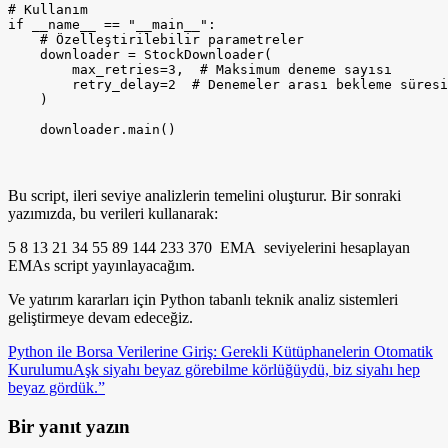
Bu script, ileri seviye analizlerin temelini oluşturur. Bir sonraki
yazımızda, bu verileri kullanarak:
5 8 13 21 34 55 89 144 233 370 EMA seviyelerini hesaplayan
EMAs script yayınlayacağım.
Ve yatırım kararları için Python tabanlı teknik analiz sistemleri
geliştirmeye devam edeceğiz.
Python ile Borsa Verilerine Giriş: Gerekli Kütüphanelerin Otomatik
Kurulumu
Aşk siyahı beyaz görebilme körlüğüydü, biz siyahı hep
beyaz gördük.”
Bir yanıt yazın