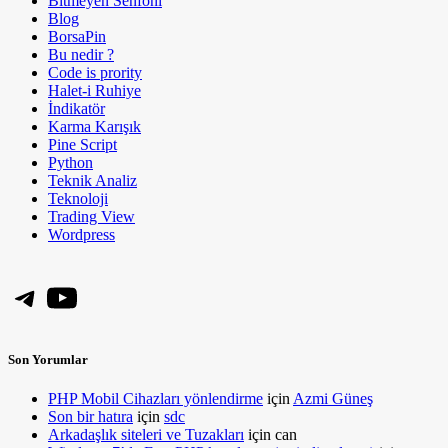
Bitmeyen Senfoni
Blog
BorsaPin
Bu nedir ?
Code is prority
Halet-i Ruhiye
İndikatör
Karma Karışık
Pine Script
Python
Teknik Analiz
Teknoloji
Trading View
Wordpress
Telegram
YouTube
Son Yorumlar
PHP Mobil Cihazları yönlendirme
için
Azmi Güneş
Son bir hatıra
için
sdc
Arkadaşlık siteleri ve Tuzakları
için
can