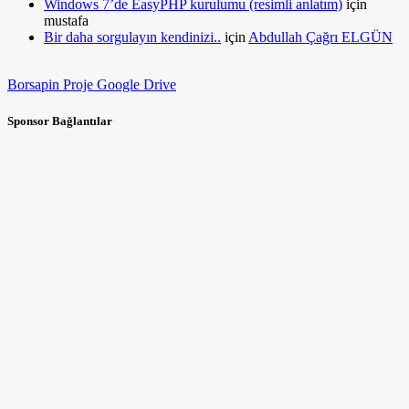
Windows 7’de EasyPHP kurulumu (resimli anlatım)
için
mustafa
Bir daha sorgulayın kendinizi..
için
Abdullah Çağrı ELGÜN
Borsapin Proje Google Drive
Sponsor Bağlantılar