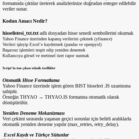
formatında çıktılar üreterek analizlerinize doğrudan entegre edilebilir
veriler sunar.
Kodun Amacı Nedir?
hisselistesi_txt.txt
adlı dosyadan hisse senedi sembollerini okumak
Yahoo Finance üzerinden kapanış verilerini çekmek (yfinance)
Verileri işleyip Excel’e kaydetmek (pandas ve openpyxl)
Başarısız işlemleri tespit edip yeniden denemek
Kullanıcıya görsel ve metinsel özet rapor sunmak
Script’in öne çıkan teknik özellikler
Otomatik Hisse Formatlama
Yahoo Finance üzerinde işlem gören BIST hisseleri .IS uzantısına
sahiptir.
Örneğin THYAO → THYAO.IS formatına otomatik olarak
dönüştürülür.
Yeniden Deneme Mekanizması
Veri çekimi sırasında yaşanan geçici sorunlar için belirli aralıklarla
otomatik yeniden deneme yapılır (max_retries, retry_delay).
Excel Kaydı ve Türkçe Sütunlar