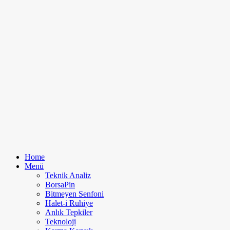
Home
Menü
Teknik Analiz
BorsaPin
Bitmeyen Senfoni
Halet-i Ruhiye
Anlık Tepkiler
Teknoloji