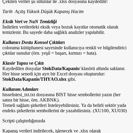
Çekilen veriler şu sütunlar ile .xlsx dosyasına kaydedilir:
Tarih Açılış Yüksek Düşük Kapanış Hacim
Eksik Veri ve NaN Temizliği
İndirilen verilerdeki eksik veya bozuk kayıtlar otomatik olarak
temizlenir. Bu sayede daha sağlıklı analizler yapılabilir.
Kullanıcı Dostu Konsol Çıktıları
colorama kütüphanesi sayesinde kullanıcıya renkli ve bilgilendirici
çıktılar sunulur (örn. yeşil = başarı, kırmızı = hata).
Klasör Yapısı ve Çıktı
Kaydedilen dosyalar
StokData/Kapanis/
klasörü altında saklanır.
Her hisse senedi için ayrı bir Excel dosyası oluşturulur:
StokData/Kapanis/THYAO.xlsx
gibi.
Kullanım Adımları
hisselistesi_txt.txt dosyasına BIST hisse sembollerini yazın (her
satıra bir hisse, örn. AKBNK).
Temeli sağlam şirketleri listeleyebilirsiniz. Ya da belirli sektör yada
endeks şirketlerin sembollerini de yazabilirsiniz. (XU100, XU030)
Scripti çalıştırdığınızda
Kapanış verileri indirilecek, işlenecek ve .xlsx olarak