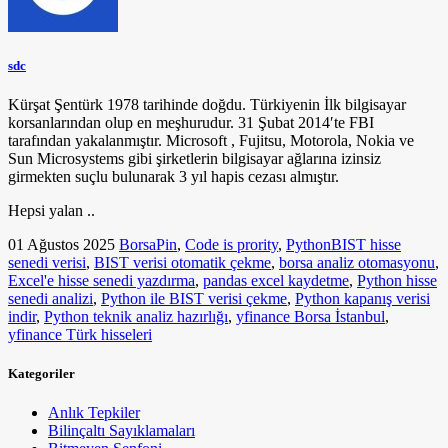
sdc
Kürşat Şentürk 1978 tarihinde doğdu. Türkiyenin İlk bilgisayar
korsanlarından olup en meşhurudur. 31 Şubat 2014′te FBI
tarafından yakalanmıştır. Microsoft , Fujitsu, Motorola, Nokia ve
Sun Microsystems gibi şirketlerin bilgisayar ağlarına izinsiz
girmekten suçlu bulunarak 3 yıl hapis cezası almıştır.
Hepsi yalan ..
01 Ağustos 2025
BorsaPin
,
Code is prority
,
Python
BIST hisse
senedi verisi
,
BIST verisi otomatik çekme
,
borsa analiz otomasyonu
,
Excel'e hisse senedi yazdırma
,
pandas excel kaydetme
,
Python hisse
senedi analizi
,
Python ile BIST verisi çekme
,
Python kapanış verisi
indir
,
Python teknik analiz hazırlığı
,
yfinance Borsa İstanbul
,
yfinance Türk hisseleri
Kategoriler
Anlık Tepkiler
Bilinçaltı Sayıklamaları