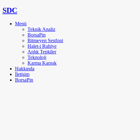
SDC
Menü
Teknik Analiz
BorsaPin
Bitmeyen Senfoni
Halet-i Ruhiye
Anlık Tepkiler
Teknoloji
Karma Karışık
Hakkında
İletişim
BorsaPin