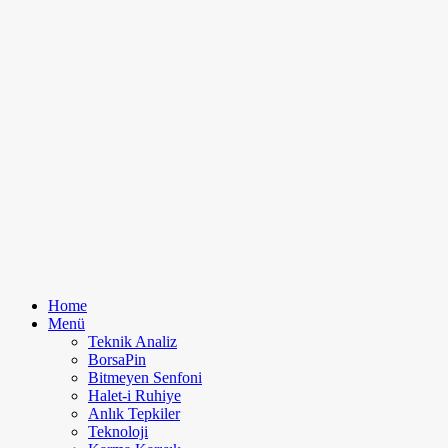
Home
Menü
Teknik Analiz
BorsaPin
Bitmeyen Senfoni
Halet-i Ruhiye
Anlık Tepkiler
Teknoloji