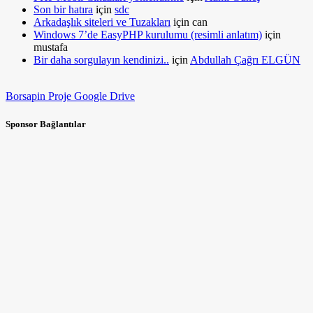
Son bir hatıra
için
sdc
Arkadaşlık siteleri ve Tuzakları
için
can
Windows 7’de EasyPHP kurulumu (resimli anlatım)
için
mustafa
Bir daha sorgulayın kendinizi..
için
Abdullah Çağrı ELGÜN
Borsapin Proje Google Drive
Sponsor Bağlantılar