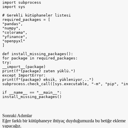
import subprocess

import sys

# Gerekli kütüphaneler listesi

required_packages = [

"pandas",

"numpy",

"colorama",

"yfinance",

"openpyxl"

]

def install_missing_packages():

for package in required_packages:

try:

__import__(package)

print(f"{package} zaten yüklü.")

except ImportError:

print(f"{package} eksik, yükleniyor...")

subprocess.check_call([sys.executable, "-m", "pip", "in
if __name__ == "__main__":

install_missing_packages()
Sonraki Adımlar
Eğer farklı bir kütüphaneye ihtiyaç duyduğumuzda bu betiğe ekleme
yapacağız.