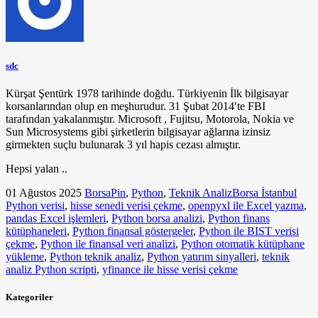
sdc
Kürşat Şentürk 1978 tarihinde doğdu. Türkiyenin İlk bilgisayar
korsanlarından olup en meşhurudur. 31 Şubat 2014′te FBI
tarafından yakalanmıştır. Microsoft , Fujitsu, Motorola, Nokia ve
Sun Microsystems gibi şirketlerin bilgisayar ağlarına izinsiz
girmekten suçlu bulunarak 3 yıl hapis cezası almıştır.
Hepsi yalan ..
01 Ağustos 2025
BorsaPin
,
Python
,
Teknik Analiz
Borsa İstanbul
Python verisi
,
hisse senedi verisi çekme
,
openpyxl ile Excel yazma
,
pandas Excel işlemleri
,
Python borsa analizi
,
Python finans
kütüphaneleri
,
Python finansal göstergeler
,
Python ile BIST verisi
çekme
,
Python ile finansal veri analizi
,
Python otomatik kütüphane
yükleme
,
Python teknik analiz
,
Python yatırım sinyalleri
,
teknik
analiz Python scripti
,
yfinance ile hisse verisi çekme
Kategoriler