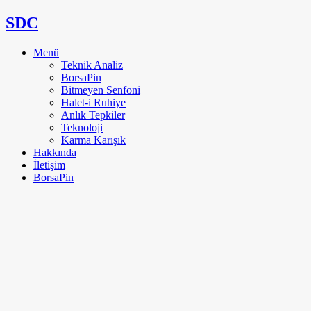
SDC
Menü
Teknik Analiz
BorsaPin
Bitmeyen Senfoni
Halet-i Ruhiye
Anlık Tepkiler
Teknoloji
Karma Karışık
Hakkında
İletişim
BorsaPin