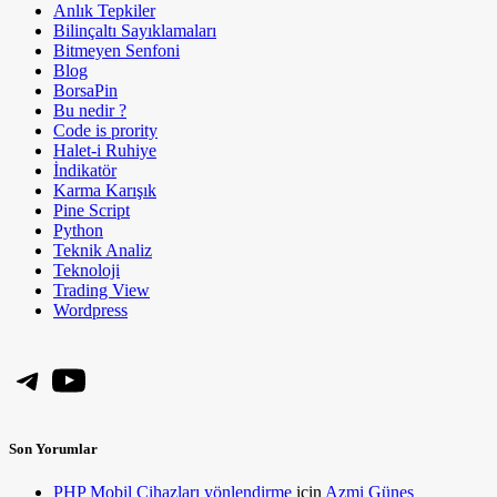
Anlık Tepkiler
Bilinçaltı Sayıklamaları
Bitmeyen Senfoni
Blog
BorsaPin
Bu nedir ?
Code is prority
Halet-i Ruhiye
İndikatör
Karma Karışık
Pine Script
Python
Teknik Analiz
Teknoloji
Trading View
Wordpress
Telegram
YouTube
Son Yorumlar
PHP Mobil Cihazları yönlendirme
için
Azmi Güneş