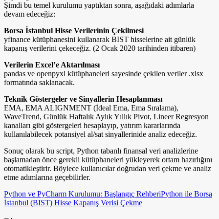
Şimdi bu temel kurulumu yaptıktan sonra, aşağıdaki adımlarla
devam edeceğiz:
Borsa İstanbul Hisse Verilerinin Çekilmesi
yfinance kütüphanesini kullanarak BIST hisselerine ait günlük
kapanış verilerini çekeceğiz. (2 Ocak 2020 tarihinden itibaren)
Verilerin Excel’e Aktarılması
pandas ve openpyxl kütüphaneleri sayesinde çekilen veriler .xlsx
formatında saklanacak.
Teknik Göstergeler ve Sinyallerin Hesaplanması
EMA, EMA ALIGNMENT (İdeal Ema, Ema Sıralama),
WaveTrend, Günlük Haftalık Aylık Yıllık Pivot, Lineer Regresyon
kanalları gibi göstergeleri hesaplayıp, yatırım kararlarında
kullanılabilecek potansiyel al/sat sinyallerinide analiz edeceğiz.
Sonuç olarak bu script, Python tabanlı finansal veri analizlerine
başlamadan önce gerekli kütüphaneleri yükleyerek ortam hazırlığını
otomatikleştirir. Böylece kullanıcılar doğrudan veri çekme ve analiz
etme adımlarına geçebilirler.
Python ve PyCharm Kurulumu: Başlangıç Rehberi
Python ile Borsa
İstanbul (BIST) Hisse Kapanış Verisi Çekme