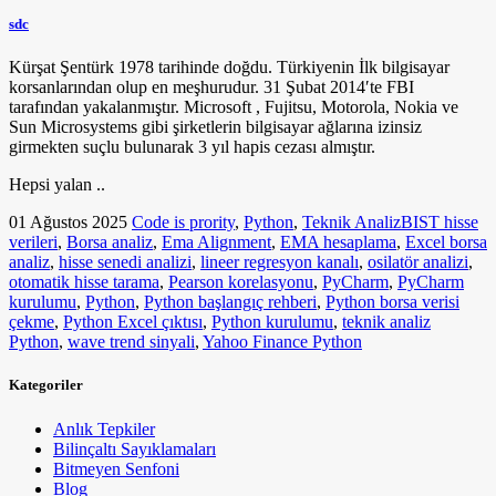
sdc
Kürşat Şentürk 1978 tarihinde doğdu. Türkiyenin İlk bilgisayar
korsanlarından olup en meşhurudur. 31 Şubat 2014′te FBI
tarafından yakalanmıştır. Microsoft , Fujitsu, Motorola, Nokia ve
Sun Microsystems gibi şirketlerin bilgisayar ağlarına izinsiz
girmekten suçlu bulunarak 3 yıl hapis cezası almıştır.
Hepsi yalan ..
01 Ağustos 2025
Code is prority
,
Python
,
Teknik Analiz
BIST hisse
verileri
,
Borsa analiz
,
Ema Alignment
,
EMA hesaplama
,
Excel borsa
analiz
,
hisse senedi analizi
,
lineer regresyon kanalı
,
osilatör analizi
,
otomatik hisse tarama
,
Pearson korelasyonu
,
PyCharm
,
PyCharm
kurulumu
,
Python
,
Python başlangıç rehberi
,
Python borsa verisi
çekme
,
Python Excel çıktısı
,
Python kurulumu
,
teknik analiz
Python
,
wave trend sinyali
,
Yahoo Finance Python
Kategoriler
Anlık Tepkiler
Bilinçaltı Sayıklamaları
Bitmeyen Senfoni
Blog