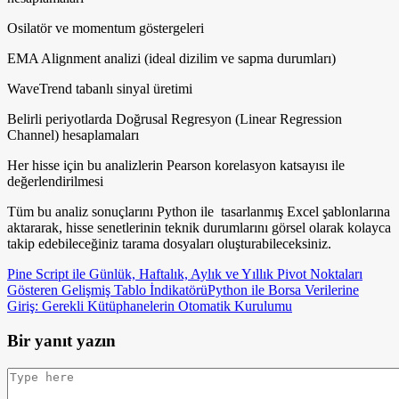
Osilatör ve momentum göstergeleri
EMA Alignment analizi (ideal dizilim ve sapma durumları)
WaveTrend tabanlı sinyal üretimi
Belirli periyotlarda Doğrusal Regresyon (Linear Regression
Channel) hesaplamaları
Her hisse için bu analizlerin Pearson korelasyon katsayısı ile
değerlendirilmesi
Tüm bu analiz sonuçlarını Python ile tasarlanmış Excel şablonlarına
aktararak, hisse senetlerinin teknik durumlarını görsel olarak kolayca
takip edebileceğiniz tarama dosyaları oluşturabileceksiniz.
Pine Script ile Günlük, Haftalık, Aylık ve Yıllık Pivot Noktaları
Gösteren Gelişmiş Tablo İndikatörü
Python ile Borsa Verilerine
Giriş: Gerekli Kütüphanelerin Otomatik Kurulumu
Bir yanıt yazın