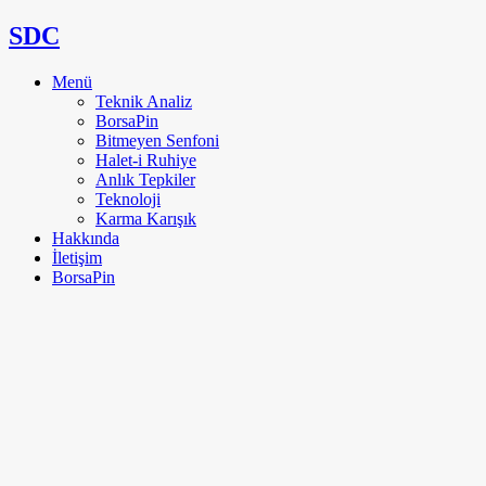
SDC
Menü
Teknik Analiz
BorsaPin
Bitmeyen Senfoni
Halet-i Ruhiye
Anlık Tepkiler
Teknoloji
Karma Karışık
Hakkında
İletişim
BorsaPin