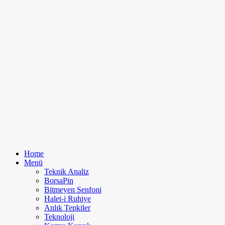
Home
Menü
Teknik Analiz
BorsaPin
Bitmeyen Senfoni
Halet-i Ruhiye
Anlık Tepkiler
Teknoloji