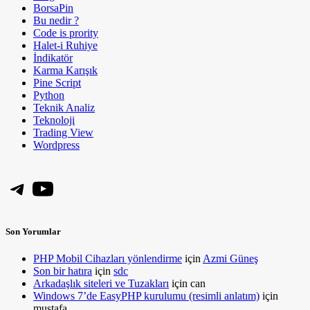
BorsaPin
Bu nedir ?
Code is prority
Halet-i Ruhiye
İndikatör
Karma Karışık
Pine Script
Python
Teknik Analiz
Teknoloji
Trading View
Wordpress
Telegram
YouTube
Son Yorumlar
PHP Mobil Cihazları yönlendirme
için
Azmi Güneş
Son bir hatıra
için
sdc
Arkadaşlık siteleri ve Tuzakları
için
can
Windows 7’de EasyPHP kurulumu (resimli anlatım)
için
mustafa