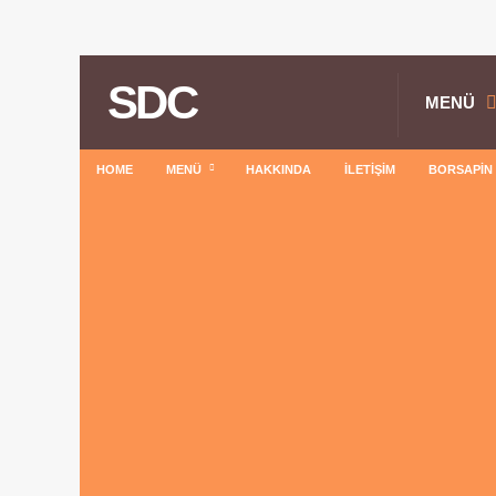
SDC
MENÜ
HOME
MENÜ
HAKKINDA
İLETIŞIM
BORSAPIN