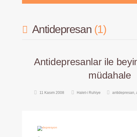
Antidepresan
1
Antidepresanlar ile bey
müdahale
11 Kasım 2008
Halet-i Ruhiye
antidepresan
,