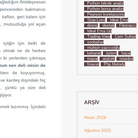
ağladığım Antidepresan
Python teknik analiz
Python borsa analizi
 pencereden bakmanızı
Pearson korelasyonu
kaftan, geri kalanı için
Stop-Loss
İdeal Ema
k, mutsuzluğa yol açan
direnç
destek
Fibonacci
İdeal Ema Up
Trading View
Cem Sultan
sonbahar
çtiğin için belki de
muhsin yazıcıoğlu
mlı olmak ne de herkes
kehanet
özlem
hayal
 bi yerlerden çıkmaya
masal
atatürk
istanbul
firavun
Php Melody
lum sen deli misin de
ekten de koyuyormuş.
ve kardeş dışındaki hiç
n, çünkü ya size deli
işiyor.
ARŞIV
ememek lazımmış İçindeki
Nisan 2026
Ağustos 2025