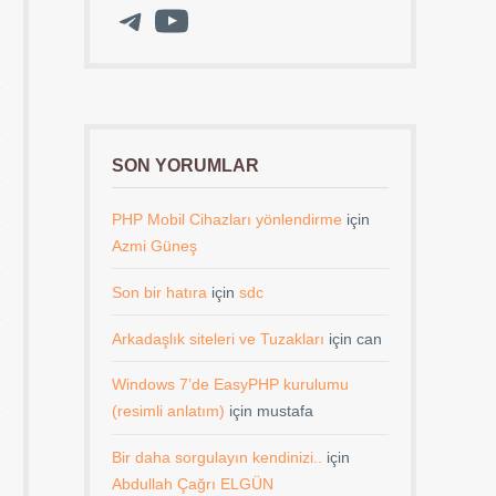
Telegram
YouTube
SON YORUMLAR
PHP Mobil Cihazları yönlendirme
için
Azmi Güneş
Son bir hatıra
için
sdc
Arkadaşlık siteleri ve Tuzakları
için
can
Windows 7’de EasyPHP kurulumu
(resimli anlatım)
için
mustafa
Bir daha sorgulayın kendinizi..
için
Abdullah Çağrı ELGÜN