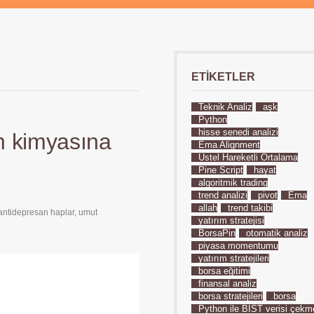
ETIKETLER
Teknik Analiz
aşk
Python
hisse senedi analizi
in kimyasına
Ema Alignment
Üstel Hareketli Ortalama
Pine Script
hayat
algoritmik trading
trend analizi
pivot
Ema
allah
trend takibi
antidepresan haplar
,
umut
yatırım stratejisi
BorsaPin
otomatik analiz
piyasa momentumu
yatırım stratejileri
borsa eğitimi
finansal analiz
borsa stratejileri
borsa
Python ile BIST verisi çekm