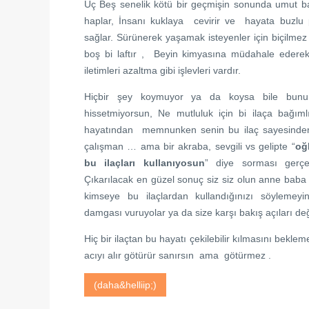
Üç Beş senelik kötü bir geçmişin sonunda umut b
haplar, İnsanı kuklaya cevirir ve hayata buzlu
sağlar. Sürünerek yaşamak isteyenler için biçilmez 
boş bi laftır , Beyin kimyasına müdahale edere
iletimleri azaltma gibi işlevleri vardır.
Hiçbir şey koymuyor ya da koysa bile bunu i
hissetmiyorsun, Ne mutluluk için bi ilaça bağı
hayatından memnunken senin bu ilaç sayesinden
çalışman … ama bir akraba, sevgili vs gelipte “
oğ
bu ilaçları kullanıyosun
” diye sorması gerç
Çıkarılacak en güzel sonuç siz siz olun anne baba 
kimseye bu ilaçlardan kullandığınızı söylemeyi
damgası vuruyolar ya da size karşı bakış açıları değ
Hiç bir ilaçtan bu hayatı çekilebilir kılmasını bekl
acıyı alır götürür sanırsın ama götürmez .
(daha&helliip;)