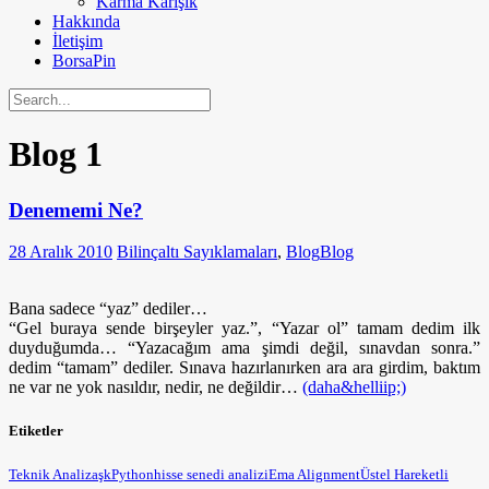
Karma Karışık
Hakkında
İletişim
BorsaPin
Blog
1
Denememi Ne?
28 Aralık 2010
Bilinçaltı Sayıklamaları
,
Blog
Blog
Bana sadece “yaz” dediler…
“Gel buraya sende birşeyler yaz.”, “Yazar ol” tamam dedim ilk
duyduğumda… “Yazacağım ama şimdi değil, sınavdan sonra.”
dedim “tamam” dediler. Sınava hazırlanırken ara ara girdim, baktım
ne var ne yok nasıldır, nedir, ne değildir…
(daha&helliip;)
Etiketler
Teknik Analiz
aşk
Python
hisse senedi analizi
Ema Alignment
Üstel Hareketli