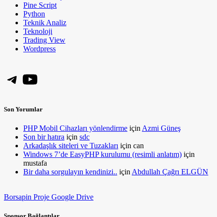
Pine Script
Python
Teknik Analiz
Teknoloji
Trading View
Wordpress
Telegram
YouTube
Son Yorumlar
PHP Mobil Cihazları yönlendirme
için
Azmi Güneş
Son bir hatıra
için
sdc
Arkadaşlık siteleri ve Tuzakları
için
can
Windows 7’de EasyPHP kurulumu (resimli anlatım)
için
mustafa
Bir daha sorgulayın kendinizi..
için
Abdullah Çağrı ELGÜN
Borsapin Proje Google Drive
Sponsor Bağlantılar