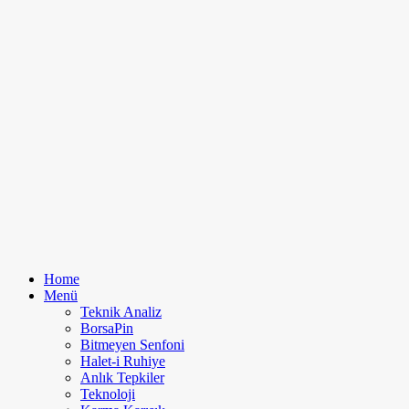
Home
Menü
Teknik Analiz
BorsaPin
Bitmeyen Senfoni
Halet-i Ruhiye
Anlık Tepkiler
Teknoloji