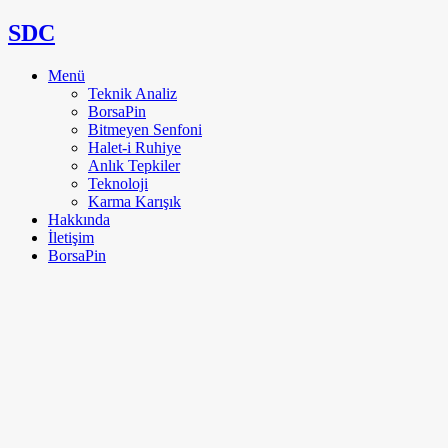
SDC
Menü
Teknik Analiz
BorsaPin
Bitmeyen Senfoni
Halet-i Ruhiye
Anlık Tepkiler
Teknoloji
Karma Karışık
Hakkında
İletişim
BorsaPin