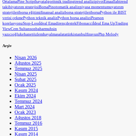
Ortalama
Pine Script
hayat
algoritmik trading
trend analizi
pivot
Ema
allah
trend
takibi
yatırım stratejisi
BorsaPin
otomatik analiz
piyasa momentumu
yatırım
stratejileri
borsa eğitimi
finansal analiz
borsa stratejileri
borsa
Python ile BIST
verisi çekme
Python teknik analiz
Python borsa analizi
Pearson
korelasyonu
Stop-Loss
İdeal Ema
direnç
destek
Fibonacci
İdeal Ema Up
Trading
View
Cem Sultan
sonbahar
muhsin
yazıcıoğlu
kehanet
özlem
hayal
masal
atatürk
istanbul
firavun
Php Melody
Arşiv
Nisan 2026
Ağustos 2025
Temmuz 2025
Nisan 2025
Şubat 2025
Ocak 2025
Kasım 2024
Ekim 2024
Temmuz 2024
Mart 2024
Ocak 2023
Ağustos 2018
Temmuz 2016
Kasım 2015
Kasım 2014