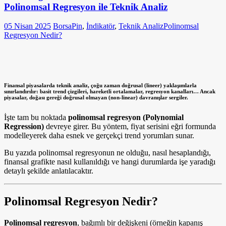
Polinomsal Regresyon ile Teknik Analiz
05 Nisan 2025
BorsaPin
,
İndikatör
,
Teknik Analiz
Polinomsal
Regresyon Nedir?
Finansal piyasalarda teknik analiz, çoğu zaman doğrusal (lineer) yaklaşımlarla
sınırlandırılır: basit trend çizgileri, hareketli ortalamalar, regresyon kanalları… Ancak
piyasalar, doğası gereği
doğrusal olmayan
(non-linear) davranışlar sergiler.
İşte tam bu noktada
polinomsal regresyon (Polynomial
Regression)
devreye girer. Bu yöntem, fiyat serisini eğri formunda
modelleyerek daha esnek ve gerçekçi trend yorumları sunar.
Bu yazıda polinomsal regresyonun ne olduğu, nasıl hesaplandığı,
finansal grafikte nasıl kullanıldığı ve hangi durumlarda işe yaradığı
detaylı şekilde anlatılacaktır.
Polinomsal Regresyon Nedir?
Polinomsal regresyon
, bağımlı bir değişkeni (örneğin kapanış