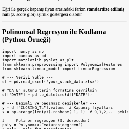
Eğri ile gerçek kapanış fiyatı arasındaki farkın
standardize edilmiş
hali
(Z-score gibi) aşırılık göstergesi olabilir.
Polinomsal Regresyon ile Kodlama
(Python Örneği)
import numpy as np

import pandas as pd

import matplotlib.pyplot as plt

from sklearn.preprocessing import PolynomialFeatures

from sklearn.linear_model import LinearRegression

# --- Veriyi Yükle ---

df = pd.read_excel("your_stock_data.xlsx")

# "DATE" sütunu tarih formatına çevrilsin

df["DATE"] = pd.to_datetime(df["DATE"])

# --- Bağımlı ve bağımsız değişkenler ---

y = df["CLOSING_TL"].values  # Kapanış fiyatları

x = np.arange(len(y)).reshape(-1, 1)  # 0,1,2,... şekli
# --- Polinom regresyon (3. dereceden) ---

poly = PolynomialFeatures(degree=3)
