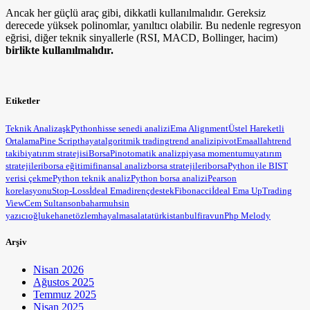
Ancak her güçlü araç gibi, dikkatli kullanılmalıdır. Gereksiz
derecede yüksek polinomlar, yanıltıcı olabilir. Bu nedenle regresyon
eğrisi, diğer teknik sinyallerle (RSI, MACD, Bollinger, hacim)
birlikte kullanılmalıdır.
Etiketler
Teknik Analiz
aşk
Python
hisse senedi analizi
Ema Alignment
Üstel Hareketli
Ortalama
Pine Script
hayat
algoritmik trading
trend analizi
pivot
Ema
allah
trend
takibi
yatırım stratejisi
BorsaPin
otomatik analiz
piyasa momentumu
yatırım
stratejileri
borsa eğitimi
finansal analiz
borsa stratejileri
borsa
Python ile BIST
verisi çekme
Python teknik analiz
Python borsa analizi
Pearson
korelasyonu
Stop-Loss
İdeal Ema
direnç
destek
Fibonacci
İdeal Ema Up
Trading
View
Cem Sultan
sonbahar
muhsin
yazıcıoğlu
kehanet
özlem
hayal
masal
atatürk
istanbul
firavun
Php Melody
Arşiv
Nisan 2026
Ağustos 2025
Temmuz 2025
Nisan 2025