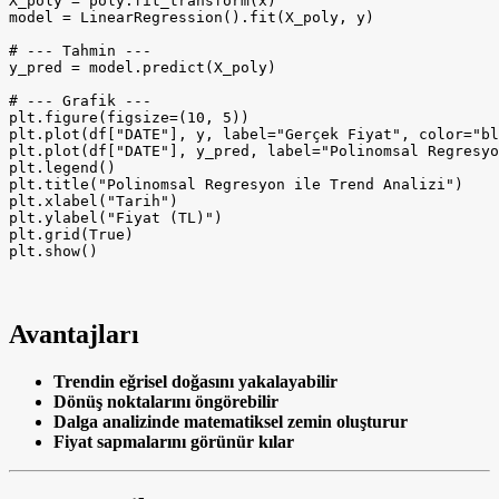
X_poly = poly.fit_transform(x)

model = LinearRegression().fit(X_poly, y)

# --- Tahmin ---

y_pred = model.predict(X_poly)

# --- Grafik ---

plt.figure(figsize=(10, 5))

plt.plot(df["DATE"], y, label="Gerçek Fiyat", color="bl
plt.plot(df["DATE"], y_pred, label="Polinomsal Regresyo
plt.legend()

plt.title("Polinomsal Regresyon ile Trend Analizi")

plt.xlabel("Tarih")

plt.ylabel("Fiyat (TL)")

plt.grid(True)

Avantajları
Trendin eğrisel doğasını yakalayabilir
Dönüş noktalarını öngörebilir
Dalga analizinde matematiksel zemin oluşturur
Fiyat sapmalarını görünür kılar