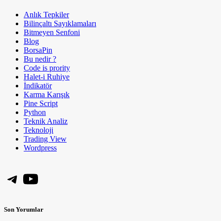
Anlık Tepkiler
Bilinçaltı Sayıklamaları
Bitmeyen Senfoni
Blog
BorsaPin
Bu nedir ?
Code is prority
Halet-i Ruhiye
İndikatör
Karma Karışık
Pine Script
Python
Teknik Analiz
Teknoloji
Trading View
Wordpress
Telegram
YouTube
Son Yorumlar