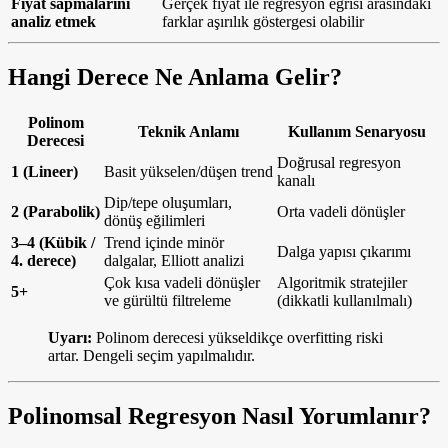
Fiyat sapmalarını
Gerçek fiyat ile regresyon eğrisi arasındaki
analiz etmek
farklar aşırılık göstergesi olabilir
Hangi Derece Ne Anlama Gelir?
Polinom
Teknik Anlamı
Kullanım Senaryosu
Derecesi
Doğrusal regresyon
1 (Lineer)
Basit yükselen/düşen trend
kanalı
Dip/tepe oluşumları,
2 (Parabolik)
Orta vadeli dönüşler
dönüş eğilimleri
3–4 (Kübik /
Trend içinde minör
Dalga yapısı çıkarımı
4. derece)
dalgalar, Elliott analizi
Çok kısa vadeli dönüşler
Algoritmik stratejiler
5+
ve gürültü filtreleme
(dikkatli kullanılmalı)
Uyarı:
Polinom derecesi yükseldikçe overfitting riski
artar. Dengeli seçim yapılmalıdır.
Polinomsal Regresyon Nasıl Yorumlanır?