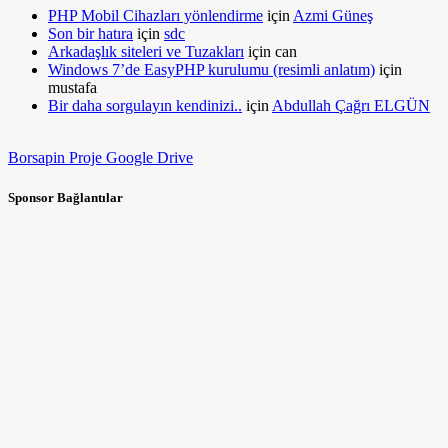
PHP Mobil Cihazları yönlendirme
için
Azmi Güneş
Son bir hatıra
için
sdc
Arkadaşlık siteleri ve Tuzakları
için
can
Windows 7’de EasyPHP kurulumu (resimli anlatım)
için
mustafa
Bir daha sorgulayın kendinizi..
için
Abdullah Çağrı ELGÜN
Borsapin Proje Google Drive
Sponsor Bağlantılar