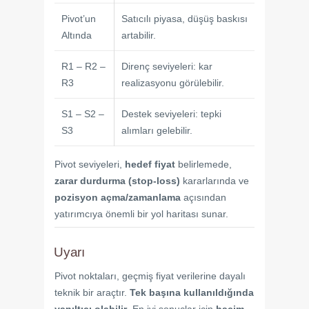
Pivot’un
Satıcılı piyasa, düşüş baskısı
Altında
artabilir.
R1 – R2 –
Direnç seviyeleri: kar
R3
realizasyonu görülebilir.
S1 – S2 –
Destek seviyeleri: tepki
S3
alımları gelebilir.
Pivot seviyeleri,
hedef fiyat
belirlemede,
zarar durdurma (stop-loss)
kararlarında ve
pozisyon açma/zamanlama
açısından
yatırımcıya önemli bir yol haritası sunar.
Uyarı
Pivot noktaları, geçmiş fiyat verilerine dayalı
teknik bir araçtır.
Tek başına kullanıldığında
yanıltıcı olabilir
. En iyi sonuçlar için
hacim
,