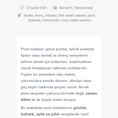
13 Şubat 2025
BorsaPin
,
Teknik Analiz
destek
,
direnç
,
intraday
,
Orta vadeli yatırımcı
,
pivot
,
Scalping
,
Swing trader
,
Uzun vadeli yatırımcı
Pivot noktaları (pivot points), teknik analizde
fiyatın olası destek ve direnç seviyelerini
tahmin etmek için kullanılan, matematiksel
olarak hesaplanan referans noktalarıdır.
Fiyatın bu seviyelere olan tepkisi,
yatırımcılara trendin devamı, dönüşü veya
güç kaybı hakkında ipuçları sunar. Ancak
pivot seviyeleri yalnızca formülle değil,
zaman
dilimi
ile de büyük anlam kazanır.
Bu makalede pivot noktalarının
günlük,
haftalık, aylık ve yıllık
seviyelerde nasıl