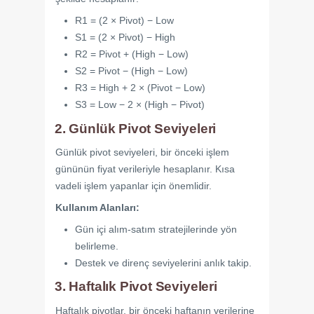
R1 = (2 × Pivot) − Low
S1 = (2 × Pivot) − High
R2 = Pivot + (High − Low)
S2 = Pivot − (High − Low)
R3 = High + 2 × (Pivot − Low)
S3 = Low − 2 × (High − Pivot)
2. Günlük Pivot Seviyeleri
Günlük pivot seviyeleri, bir önceki işlem
gününün fiyat verileriyle hesaplanır. Kısa
vadeli işlem yapanlar için önemlidir.
Kullanım Alanları:
Gün içi alım-satım stratejilerinde yön
belirleme.
Destek ve direnç seviyelerini anlık takip.
3. Haftalık Pivot Seviyeleri
Haftalık pivotlar, bir önceki haftanın verilerine