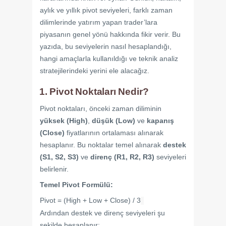
aylık ve yıllık pivot seviyeleri, farklı zaman
dilimlerinde yatırım yapan trader’lara
piyasanın genel yönü hakkında fikir verir. Bu
yazıda, bu seviyelerin nasıl hesaplandığı,
hangi amaçlarla kullanıldığı ve teknik analiz
stratejilerindeki yerini ele alacağız.
1. Pivot Noktaları Nedir?
Pivot noktaları, önceki zaman diliminin
yüksek (High)
,
düşük (Low)
ve
kapanış
(Close)
fiyatlarının ortalaması alınarak
hesaplanır. Bu noktalar temel alınarak
destek
(S1, S2, S3)
ve
direnç (R1, R2, R3)
seviyeleri
belirlenir.
Temel Pivot Formülü:
Pivot = (High + Low + Close) / 3
Ardından destek ve direnç seviyeleri şu
şekilde hesaplanır: