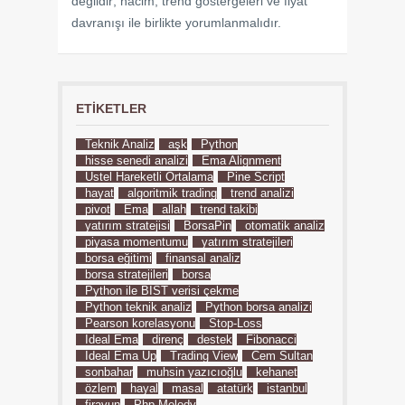
değildir; hacim, trend göstergeleri ve fiyat
davranışı ile birlikte yorumlanmalıdır.
ETIKETLER
Teknik Analiz
aşk
Python
hisse senedi analizi
Ema Alignment
Üstel Hareketli Ortalama
Pine Script
hayat
algoritmik trading
trend analizi
pivot
Ema
allah
trend takibi
yatırım stratejisi
BorsaPin
otomatik analiz
piyasa momentumu
yatırım stratejileri
borsa eğitimi
finansal analiz
borsa stratejileri
borsa
Python ile BIST verisi çekme
Python teknik analiz
Python borsa analizi
Pearson korelasyonu
Stop-Loss
İdeal Ema
direnç
destek
Fibonacci
İdeal Ema Up
Trading View
Cem Sultan
sonbahar
muhsin yazıcıoğlu
kehanet
özlem
hayal
masal
atatürk
istanbul
firavun
Php Melody