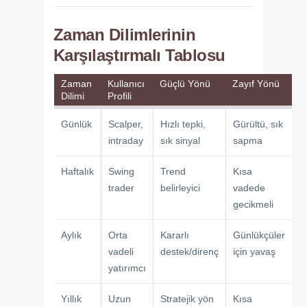
Zaman Dilimlerinin
Karşılaştırmalı Tablosu
Zaman
Kullanıcı
Güçlü Yönü
Zayıf Yönü
Dilimi
Profili
Günlük
Scalper,
Hızlı tepki,
Gürültü, sık
intraday
sık sinyal
sapma
Haftalık
Swing
Trend
Kısa
trader
belirleyici
vadede
gecikmeli
Aylık
Orta
Kararlı
Günlükçüler
vadeli
destek/direnç
için yavaş
yatırımcı
Yıllık
Uzun
Stratejik yön
Kısa