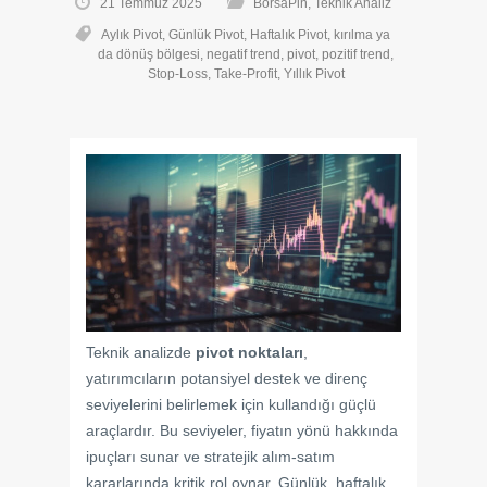
21 Temmuz 2025
BorsaPin
,
Teknik Analiz
Aylık Pivot
,
Günlük Pivot
,
Haftalık Pivot
,
kırılma ya
da dönüş bölgesi
,
negatif trend
,
pivot
,
pozitif trend
,
Stop-Loss
,
Take-Profit
,
Yıllık Pivot
Teknik analizde
pivot noktaları
,
yatırımcıların potansiyel destek ve direnç
seviyelerini belirlemek için kullandığı güçlü
araçlardır. Bu seviyeler, fiyatın yönü hakkında
ipuçları sunar ve stratejik alım-satım
kararlarında kritik rol oynar. Günlük, haftalık,