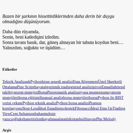
Bazen bir şarkının hissettirdiklerinden daha derin bir duygu
olmadığını düşünüyorum.
Daha dün rüyamda,
Senin, beni katledişini izledim.
Sonra tavanı basık, dar, güneş almayan bir tabuta koydun beni…
Yalnızdım, soğuktu ve üşüdüm…
Etiketler
Teknik Analiz
aşk
Python
hisse senedi analizi
Ema Alignment
Üstel Hareketli
Ortalama
Pine Script
hayat
algoritmik trading
trend analizi
pivot
Ema
allah
trend
takibi
yatırım stratejisi
BorsaPin
otomatik analiz
piyasa momentumu
yatırım
stratejileri
borsa eğitimi
finansal analiz
borsa stratejileri
borsa
Python ile BIST
verisi çekme
Python teknik analiz
Python borsa analizi
Pearson
korelasyonu
Stop-Loss
İdeal Ema
direnç
destek
Fibonacci
İdeal Ema Up
Trading
View
Cem Sultan
sonbahar
muhsin
yazıcıoğlu
kehanet
özlem
hayal
masal
atatürk
istanbul
firavun
Php Melody
Arşiv