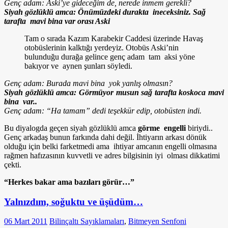
Genç adam: Aski’ye gideceğim de, nerede inmem gerekli?
Siyah gözlüklü amca: Önümüzdeki durakta ineceksiniz. Sağ
tarafta mavi bina var orası Aski
Tam o sırada Kazım Karabekir Caddesi üzerinde Havaş
otobüslerinin kalktığı yerdeyiz. Otobüs Aski’nin
bulunduğu durağa gelince genç adam tam aksi yöne
bakıyor ve aynen şunları söyledi.
Genç adam: Burada mavi bina yok yanlış olmasın?
Siyah gözlüklü amca: Görmüyor musun sağ tarafta koskoca mavi
bina var..
Genç adam: “Ha tamam” dedi teşekkür edip, otobüsten indi.
Bu diyalogda geçen siyah gözlüklü amca
görme engelli
biriydi..
Genç arkadaş bunun farkında dahi değil. İhtiyarın arkası dönük
olduğu için belki farketmedi ama ihtiyar amcanın engelli olmasına
rağmen hafızasının kuvvetli ve adres bilgisinin iyi olması dikkatimi
çekti.
“Herkes bakar ama bazıları görür…”
Yalnızdım, soğuktu ve üşüdüm…
06 Mart 2011
Bilinçaltı Sayıklamaları
,
Bitmeyen Senfoni