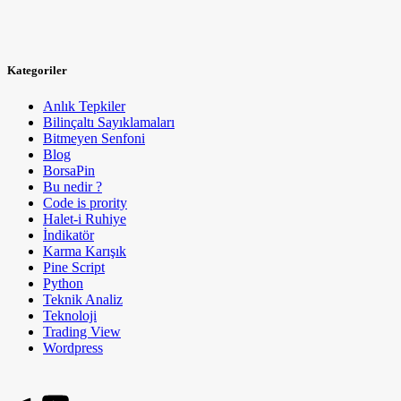
Kategoriler
Anlık Tepkiler
Bilinçaltı Sayıklamaları
Bitmeyen Senfoni
Blog
BorsaPin
Bu nedir ?
Code is prority
Halet-i Ruhiye
İndikatör
Karma Karışık
Pine Script
Python
Teknik Analiz
Teknoloji
Trading View
Wordpress