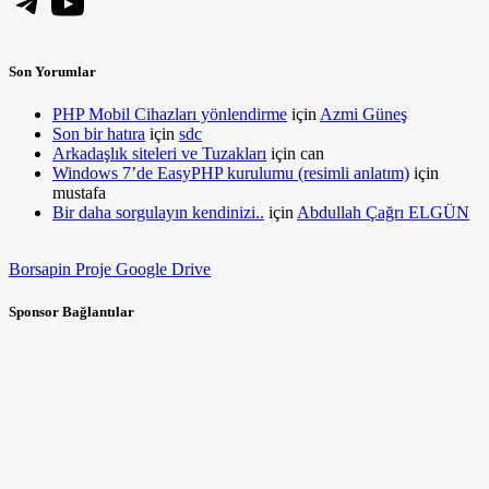
Telegram
YouTube
Son Yorumlar
PHP Mobil Cihazları yönlendirme
için
Azmi Güneş
Son bir hatıra
için
sdc
Arkadaşlık siteleri ve Tuzakları
için
can
Windows 7’de EasyPHP kurulumu (resimli anlatım)
için
mustafa
Bir daha sorgulayın kendinizi..
için
Abdullah Çağrı ELGÜN
Borsapin Proje Google Drive
Sponsor Bağlantılar