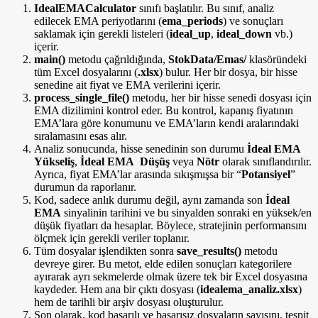
IdealEMACalculator
sınıfı başlatılır. Bu sınıf, analiz
edilecek EMA periyotlarını (
ema_periods
) ve sonuçları
saklamak için gerekli listeleri (
ideal_up
,
ideal_down
vb.)
içerir.
main()
metodu çağrıldığında,
StokData/Emas/
klasöründeki
tüm Excel dosyalarını (
.xlsx
) bulur. Her bir dosya, bir hisse
senedine ait fiyat ve EMA verilerini içerir.
process_single_file()
metodu, her bir hisse senedi dosyası için
EMA dizilimini kontrol eder. Bu kontrol, kapanış fiyatının
EMA’lara göre konumunu ve EMA’ların kendi aralarındaki
sıralamasını esas alır.
Analiz sonucunda, hisse senedinin son durumu
İdeal EMA
Yükseliş
,
İdeal EMA Düşüş
veya
Nötr
olarak sınıflandırılır.
Ayrıca, fiyat EMA’lar arasında sıkışmışsa bir “
Potansiyel
”
durumun da raporlanır.
Kod, sadece anlık durumu değil, aynı zamanda son
İdeal
EMA
sinyalinin tarihini ve bu sinyalden sonraki en yüksek/en
düşük fiyatları da hesaplar. Böylece, stratejinin performansını
ölçmek için gerekli veriler toplanır.
Tüm dosyalar işlendikten sonra
save_results()
metodu
devreye girer. Bu metot, elde edilen sonuçları kategorilere
ayırarak ayrı sekmelerde olmak üzere tek bir Excel dosyasına
kaydeder. Hem ana bir çıktı dosyası (
idealema_analiz.xlsx
)
hem de tarihli bir arşiv dosyası oluşturulur.
Son olarak, kod başarılı ve başarısız dosyaların sayısını, tespit