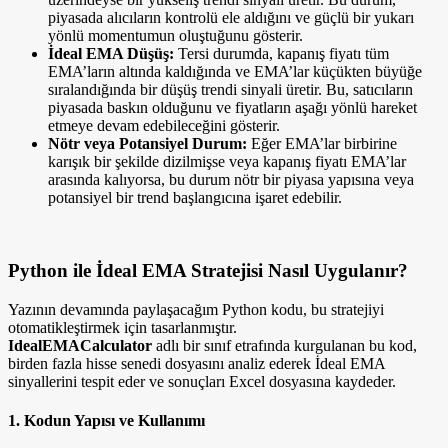
piyasada alıcıların kontrolü ele aldığını ve güçlü bir yukarı
yönlü momentumun oluştuğunu gösterir.
İdeal EMA Düşüş:
Tersi durumda, kapanış fiyatı tüm
EMA’ların altında kaldığında ve EMA’lar küçükten büyüğe
sıralandığında bir düşüş trendi sinyali üretir. Bu, satıcıların
piyasada baskın olduğunu ve fiyatların aşağı yönlü hareket
etmeye devam edebileceğini gösterir.
Nötr veya Potansiyel Durum:
Eğer EMA’lar birbirine
karışık bir şekilde dizilmişse veya kapanış fiyatı EMA’lar
arasında kalıyorsa, bu durum nötr bir piyasa yapısına veya
potansiyel bir trend başlangıcına işaret edebilir.
Python ile İdeal EMA Stratejisi Nasıl Uygulanır?
Yazının devamında paylaşacağım Python kodu, bu stratejiyi
otomatikleştirmek için tasarlanmıştır.
IdealEMACalculator
adlı bir sınıf etrafında kurgulanan bu kod,
birden fazla hisse senedi dosyasını analiz ederek İdeal EMA
sinyallerini tespit eder ve sonuçları Excel dosyasına kaydeder.
1. Kodun Yapısı ve Kullanımı