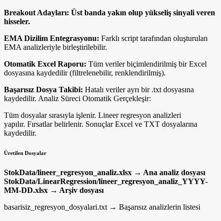
Breakout Adayları: Üst banda yakın olup yükseliş sinyali veren
hisseler.
EMA Dizilim Entegrasyonu:
Farklı script tarafından oluşturulan
EMA analizleriyle birleştirilebilir.
Otomatik Excel Raporu:
Tüm veriler biçimlendirilmiş bir Excel
dosyasına kaydedilir (filtrelenebilir, renklendirilmiş).
Başarısız Dosya Takibi:
Hatalı veriler ayrı bir .txt dosyasına
kaydedilir. Analiz Süreci Otomatik Gerçekleşir:
Tüm dosyalar sırasıyla işlenir. Lineer regresyon analizleri
yapılır. Fırsatlar belirlenir. Sonuçlar Excel ve TXT dosyalarına
kaydedilir.
Üretilen Dosyalar
StokData/lineer_regresyon_analiz.xlsx → Ana analiz dosyası
StokData/LinearRegression/lineer_regresyon_analiz_YYYY-
MM-DD.xlsx → Arşiv dosyası
basarisiz_regresyon_dosyalari.txt → Başarısız analizlerin listesi