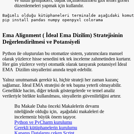
ve sütun genişlikleri, başlık biçimlendirmesi gibi temel görsel
düzenlemeleri yapmak için kullanılır.
Bağımlı olduğu kütüphaneleri terminalde aşağıdaki komut
pip install pandas numpy openpyxl colorama

Ema Alignment ( İdeal Ema Dizilim) Stratejisinin
Değerlendirilmesi ve Potansiyeli
Python ile oluşturulan bu otomatize sistem, yatırımcılara manuel
olarak yüzlerce hisse senedini tek tek inceleme zahmetinden kurtarır.
Her gün yüzlerce veriyi otomatik olarak tarayarak potansiyel İdeal
EMA Dizilim sinyallerini anında tespit edebilir.
Yalnız unutmamak gerekir ki, hiçbir strateji her zaman kazanç
sağlamaz. İdeal EMA stratejisi de tek başına yeterli olmayabilir.
Genellikle hacim, diğer teknik göstergelerde ve temel analiz
verileriyle birlikte kullanılması, sinyallerin güvenilirliğini artırır.
Bu Makale Daha önceki Makalelerin devamı
niteliğinde olduğu için, aşağıdaki makaleleri de
incelemeniz büyük önem taşıyor.
Python ve PyCharm kurulumu
Gerekli kütüphanelerin kurulumu
Kapanış Datalarını çeken Script