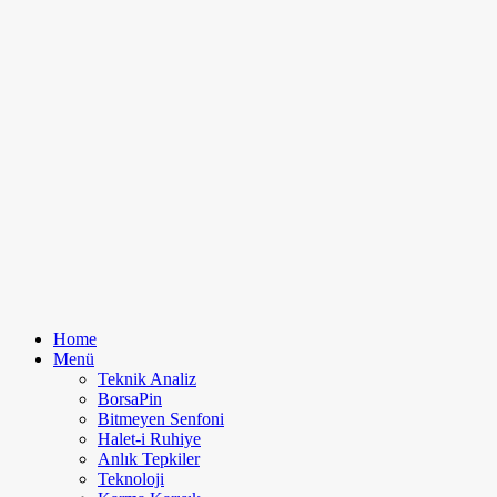
Home
Menü
Teknik Analiz
BorsaPin
Bitmeyen Senfoni
Halet-i Ruhiye
Anlık Tepkiler
Teknoloji