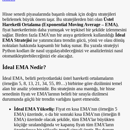
Hisse senedi piyasalarında başarılı olmak için doğru stratejileri
belirlemek büyük önem taşır. Bu stratejilerden biri olan
Üstel
Hareketli Ortalama (Exponential Moving Average – EMA)
,
fiyat hareketlerinin daha yumuşak ve tepkisel bir şekilde izlenmesini
sağlar. Birden fazla EMA’nın bir araya getirilerek kullanıldığı
İdeal
EMA Stratejisi
ise yatırımcılara trendin gücü, yönü ve olası dönüş
noktaları hakkında kapsamlı bir bakış sunar. Bu yazıda stratejiyi
Python kodları ile nasıl uygulayabileceğinizi ve analizlerinizi nasıl
otomatikleştirebileceğinizi ele alacağız.
İdeal EMA Nedir?
İdeal EMA, belirli periyotlardaki üstel hareketli ortalamaların
(örneğin 5, 8, 13, 21, 34, 55, 89…) birbirine göre dizilimini temel
alan bir analiz yöntemidir. Bu stratejinin ana mantığı, bir hisse
senedinin fiyatı ve EMA’larının belirli bir sırayla dizilmesi
durumunda güçlü bir trendin varlığını işaret etmesidir.
İdeal EMA Yükseliş:
Fiyat en kısa EMA’nın (örneğin 5
EMA) üzerinde, o da bir sonraki kısa EMA’nın (örneğin 8
EMA) üzerinde olacak şekilde, tüm EMA’lar büyükten
küçüğe sıralandığında ve kapanış fiyatı tüm EMA’ların
üzerindeyse bir yükseliş trendi sinyali üretir. Bu durum,