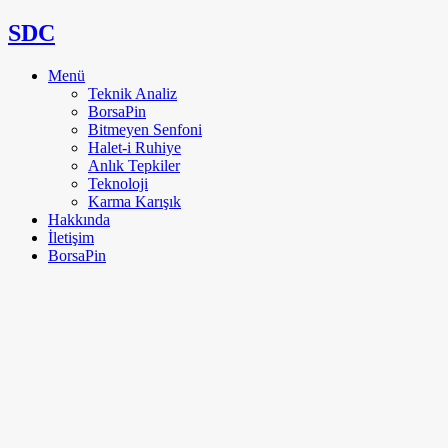
SDC
Menü
Teknik Analiz
BorsaPin
Bitmeyen Senfoni
Halet-i Ruhiye
Anlık Tepkiler
Teknoloji
Karma Karışık
Hakkında
İletişim
BorsaPin