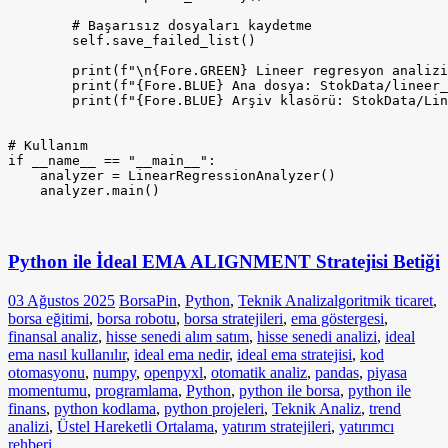
Python ile İdeal EMA ALIGNMENT Stratejisi Betiği
03 Ağustos 2025
BorsaPin
,
Python
,
Teknik Analiz
algoritmik ticaret
,
borsa eğitimi
,
borsa robotu
,
borsa stratejileri
,
ema göstergesi
,
finansal analiz
,
hisse senedi alım satım
,
hisse senedi analizi
,
ideal
ema nasıl kullanılır
,
ideal ema nedir
,
ideal ema stratejisi
,
kod
otomasyonu
,
numpy
,
openpyxl
,
otomatik analiz
,
pandas
,
piyasa
momentumu
,
programlama
,
Python
,
python ile borsa
,
python ile
finans
,
python kodlama
,
python projeleri
,
Teknik Analiz
,
trend
analizi
,
Üstel Hareketli Ortalama
,
yatırım stratejileri
,
yatırımcı
rehberi