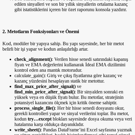
edilen sinyalleri ve son bir yıllık sinyallerin ortalama kazanç
gibi istatistiklerini içeren bir özet raporunu konsola yazdırır.
2. Metotların Fonksiyonları ve Önemi
Kod, modüler bir yapıya sahip. Bu yapı sayesinde, her bir metot
belirli bir işi yapar ve kodun anlaşılırlığı artar.
check_alignment()
: Verilen hisse senedi satırındaki kapanış
fiyatı ve EMA değerlerini kullanarak İdeal EMA dizilimini
kontrol eden ana mantık motorudur.
calculate_gain(): Giriş ve çıkış fiyatlarına göre kazanç ve
kazanç yüzdesini hesaplayan statik bir metottur.
find_max_price_after_signal()
ve
find_min_price_after_signal()
: Bir sinyalden sonraki en
yüksek veya en düşük fiyatı bulur. Bu metotlar, stratejinin
potansiyel kazancını ölçmek için kritik öneme sahiptir.
process_single_file()
: Her bir hisse senedi dosyasını okur,
gerekli kontrolleri yapar ve sinyal verilerini toplar. Bu metot,
kodun
try…except
blokları sayesinde dosya okuma veya veri
hatalarına karşı oldukça dayanıklıdır.
write_sheet()
: Pandas DataFrame’ini Excel sayfasına yazmak