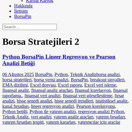
Karma Karışık
Hakkında
İletişim
BorsaPin
Borsa Stratejileri
2
Python BorsaPin Lineer Regresyon ve Pearson
Analizi Betiği
06 Ağustos 2025
BorsaPin
,
Python
,
Teknik Analiz
borsa analizi
,
borsa stratejileri
,
borsa verisi analizi
,
BorsaPin
,
breakout sinyalleri
,
EMA dizilimi
,
Excel dosyası
,
Excel raporu
,
Excel veri işleme
,
finansal analiz
,
finansal analiz araçları
,
finansal korelasyon
,
finansal
raporlama.
,
finansal veri analizi
,
finansal veri görselleştirme
,
fırsat
analizi
,
hisse senedi analizi
,
hisse senedi trendleri
,
istatistiksel analiz
,
kanal fırsatları
,
lineer regresyon analizi
,
Pearson korelasyonu
,
Python betiği
,
Python ile yatırım analizi
,
regresyon analizi Python
,
Teknik Analiz
,
veri analizi
,
yatırım analiz araçları
,
yatırım fırsatları
,
yatırım fırsatları tespiti
,
yatırım kararları
,
yatırımcılar için araçlar