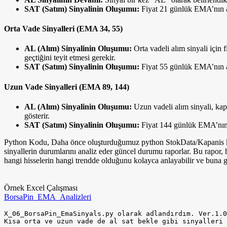
SAT (Satım) Sinyalinin Oluşumu:
Fiyat 21 günlük EMA’nın alt
Orta Vade Sinyalleri (EMA 34, 55)
AL (Alım) Sinyalinin Oluşumu:
Orta vadeli alım sinyali içi
geçtiğini teyit etmesi gerekir.
SAT (Satım) Sinyalinin Oluşumu:
Fiyat 55 günlük EMA’nın al
Uzun Vade Sinyalleri (EMA 89, 144)
AL (Alım) Sinyalinin Oluşumu:
Uzun vadeli alım sinyali, kap
gösterir.
SAT (Satım) Sinyalinin Oluşumu:
Fiyat 144 günlük EMA’nın al
Python Kodu, Daha önce oluşturduğumuz python StokData/Kapanis klasö
sinyallerin durumlarını analiz eder güncel durumu raporlar. Bu rapor, h
hangi hisselerin hangi trendde olduğunu kolayca anlayabilir ve buna gö
Örnek Excel Çalışması
BorsaPin_EMA_Analizleri
X_06_BorsaPin_EmaSinyals.py olarak adlandırdım. Ver.1.0
Kısa orta ve uzun vade de al sat bekle gibi sinyalleri 