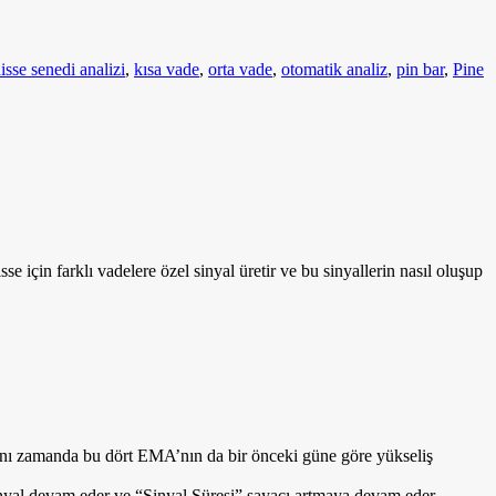
isse senedi analizi
,
kısa vade
,
orta vade
,
otomatik analiz
,
pin bar
,
Pine
sse için farklı vadelere özel sinyal üretir ve bu sinyallerin nasıl oluşup
aynı zamanda bu dört EMA’nın da bir önceki güne göre yükseliş
inyal devam eder ve “Sinyal Süresi” sayacı artmaya devam eder.