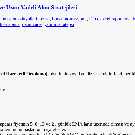
e Uzun Vadeli Alım Stratejileri
alım satım sinyalleri
,
borsa
,
borsa otomasyonu
,
Ema
,
excel raporlama
,
h
li ortalama
,
uzun vade
,
yatırım stratejisi
el Hareketli Ortalama)
tabanlı bir sinyal analiz sistemidir. Kod, her hi
lde
 kapanış fiyatının 5, 8, 13 ve 21 günlük EMA’ların üzerinde olması ve 
momentumun başladığına işaret eder.
ten sonra, kapanış fiyatı 21 günlük EMA’nın üzerinde kaldığı sürece s