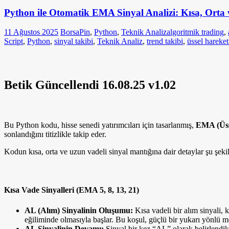
Python ile Otomatik EMA Sinyal Analizi: Kısa, Orta v
11 Ağustos 2025
BorsaPin
,
Python
,
Teknik Analiz
algoritmik trading
,
Script
,
Python
,
sinyal takibi
,
Teknik Analiz
,
trend takibi
,
üssel hareket
Betik Güncellendi 16.08.25 v1.02
Bu Python kodu, hisse senedi yatırımcıları için tasarlanmış,
EMA (Üss
sonlandığını titizlikle takip eder.
Kodun kısa, orta ve uzun vadeli sinyal mantığına dair detaylar şu şeki
Kısa Vade Sinyalleri (EMA 5, 8, 13, 21)
AL (Alım) Sinyalinin Oluşumu:
Kısa vadeli bir alım sinyali,
eğiliminde olmasıyla başlar. Bu koşul, güçlü bir yukarı yönlü 
AL Sinyalinin Devamı:
Sinyal bir kez “AL” olarak belirlendik