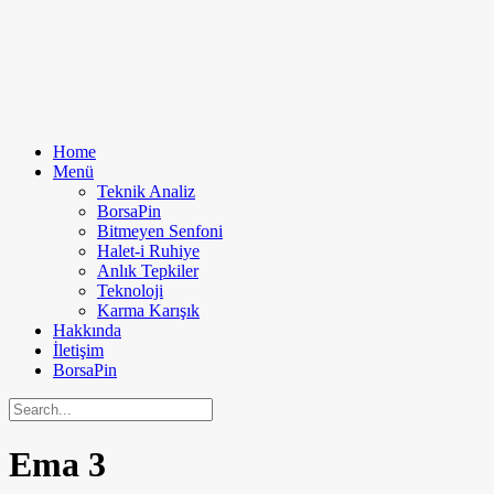
Home
Menü
Teknik Analiz
BorsaPin
Bitmeyen Senfoni
Halet-i Ruhiye
Anlık Tepkiler
Teknoloji
Karma Karışık
Hakkında
İletişim
BorsaPin
Ema
3