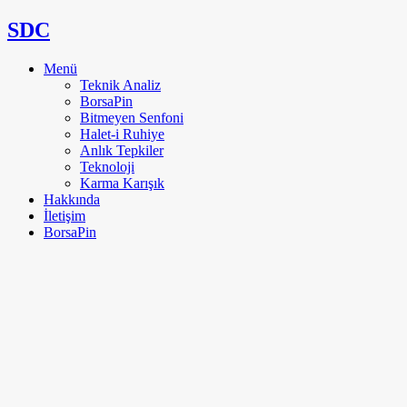
SDC
Menü
Teknik Analiz
BorsaPin
Bitmeyen Senfoni
Halet-i Ruhiye
Anlık Tepkiler
Teknoloji
Karma Karışık
Hakkında
İletişim
BorsaPin