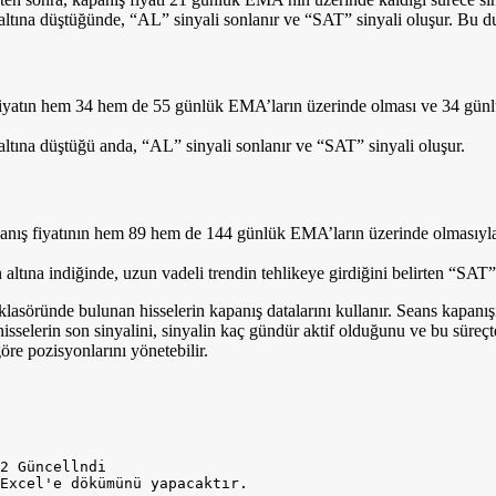
ına düştüğünde, “AL” sinyali sonlanır ve “SAT” sinyali oluşur. Bu duru
n fiyatın hem 34 hem de 55 günlük EMA’ların üzerinde olması ve 34 gü
tına düştüğü anda, “AL” sinyali sonlanır ve “SAT” sinyali oluşur.
anış fiyatının hem 89 hem de 144 günlük EMA’ların üzerinde olmasıyla 
tına indiğinde, uzun vadeli trendin tehlikeye girdiğini belirten “SAT” 
ründe bulunan hisselerin kapanış datalarını kullanır. Seans kapanışınd
isselerin son sinyalini, sinyalin kaç gündür aktif olduğunu ve bu süreçt
re pozisyonlarını yönetebilir.
2 Güncellndi
Excel'e dökümünü yapacaktır.