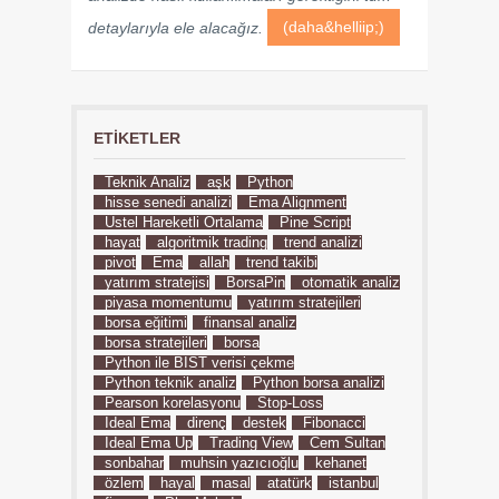
detaylarıyla ele alacağız.
(daha&helliip;)
ETIKETLER
Teknik Analiz
aşk
Python
hisse senedi analizi
Ema Alignment
Üstel Hareketli Ortalama
Pine Script
hayat
algoritmik trading
trend analizi
pivot
Ema
allah
trend takibi
yatırım stratejisi
BorsaPin
otomatik analiz
piyasa momentumu
yatırım stratejileri
borsa eğitimi
finansal analiz
borsa stratejileri
borsa
Python ile BIST verisi çekme
Python teknik analiz
Python borsa analizi
Pearson korelasyonu
Stop-Loss
İdeal Ema
direnç
destek
Fibonacci
İdeal Ema Up
Trading View
Cem Sultan
sonbahar
muhsin yazıcıoğlu
kehanet
özlem
hayal
masal
atatürk
istanbul