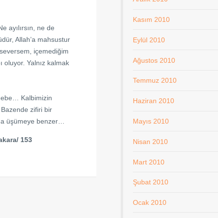
Kasım 2010
e ayılırsın, ne de
üdür, Allah’a mahsustur
Eylül 2010
ok seversem, içemediğim
Ağustos 2010
ı oluyor. Yalnız kalmak
Temmuz 2010
a gebe… Kalbimizin
Haziran 2010
Bazende zifiri bir
nda üşümeye benzer…
Mayıs 2010
akara/ 153
Nisan 2010
Mart 2010
Şubat 2010
Ocak 2010