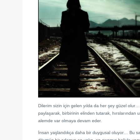
Dilerim sizin için gelen yılda da her şey güzel olur
paylaşarak, birbirinin elinden tutarak, hırslarından 
alemde var olmaya devam eder.
İnsan yaşlandıkça daha bir duygusal oluyor… Bu satı