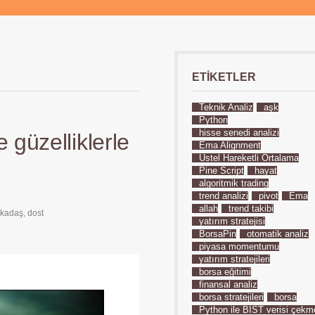
ETIKETLER
Teknik Analiz
aşk
Python
hisse senedi analizi
 güzelliklerle
Ema Alignment
Üstel Hareketli Ortalama
Pine Script
hayat
algoritmik trading
trend analizi
pivot
Ema
allah
trend takibi
rkadaş
,
dost
yatırım stratejisi
BorsaPin
otomatik analiz
piyasa momentumu
yatırım stratejileri
borsa eğitimi
finansal analiz
borsa stratejileri
borsa
Python ile BIST verisi çekm