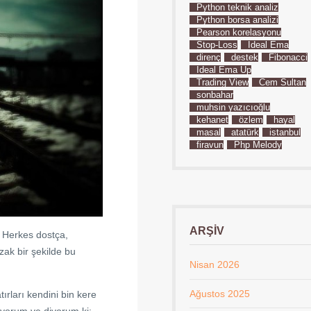
Python teknik analiz
Python borsa analizi
Pearson korelasyonu
Stop-Loss
İdeal Ema
direnç
destek
Fibonacci
İdeal Ema Up
Trading View
Cem Sultan
sonbahar
muhsin yazıcıoğlu
kehanet
özlem
hayal
masal
atatürk
istanbul
firavun
Php Melody
ARŞIV
… Herkes dostça,
uzak bir şekilde bu
Nisan 2026
Ağustos 2025
rları kendini bin kere