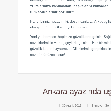
dövmüş bir adamın en yalın, en arınmış haliyle yaz
“Hırslarınıza kapılmadan, başkalarını kırmadan,
tüm sorunlarınız çözülür.”
Hangi birinizi yazayım ki, dost insanlar… Arkadaş li
olmayan tüm dostlar… İyi ki varsınız…
Yeni yıl, herkese, hepimize güzelliklerle gelsin. Sağlı
sevdiklerimizle ve hoş şeylerle gelsin…
Her bir mini
güzellik katsın hayatımıza. Dileklerimiz gerçekleşsi
şey gönlünüzce olsun!
Ankara ayazında ü
30 Aralık 2013
Bitmeyen Senf