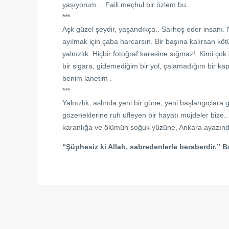
yaşıyorum… Faili meçhul bir özlem bu..
***
Aşk güzel şeydir, yaşandıkça.. Sarhoş eder insanı. N
ayılmak için çaba harcarsın. Bir başına kalırsan köt
yalnızlık. Hiçbir fotoğraf karesine sığmaz! Kimi ç
bir sigara, gidemediğim bir yol, çalamadığım bir kap
benim lanetim .
***
Yalnızlık, aslında yeni bir güne, yeni başlangıçlar
gözeneklerine ruh üfleyen bir hayatı müjdeler bize.. 
karanlığa ve ölümün soğuk yüzüne, Ankara ayazı
“Şüphesiz ki Allah, sabredenlerle beraberdir.” B