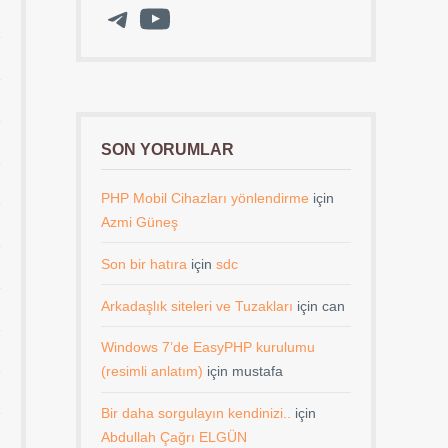
Telegram
YouTube
SON YORUMLAR
PHP Mobil Cihazları yönlendirme
için
Azmi Güneş
Son bir hatıra
için
sdc
Arkadaşlık siteleri ve Tuzakları
için
can
Windows 7’de EasyPHP kurulumu
(resimli anlatım)
için
mustafa
Bir daha sorgulayın kendinizi..
için
Abdullah Çağrı ELGÜN