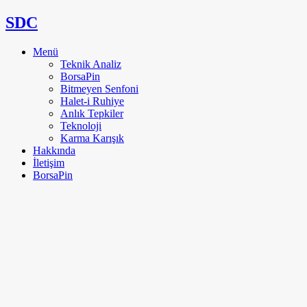
SDC
Menü
Teknik Analiz
BorsaPin
Bitmeyen Senfoni
Halet-i Ruhiye
Anlık Tepkiler
Teknoloji
Karma Karışık
Hakkında
İletişim
BorsaPin