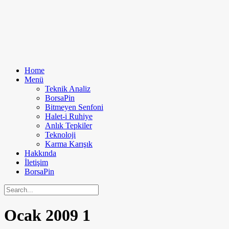
Home
Menü
Teknik Analiz
BorsaPin
Bitmeyen Senfoni
Halet-i Ruhiye
Anlık Tepkiler
Teknoloji
Karma Karışık
Hakkında
İletişim
BorsaPin
Ocak 2009
1