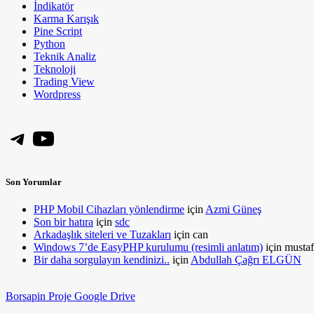
İndikatör
Karma Karışık
Pine Script
Python
Teknik Analiz
Teknoloji
Trading View
Wordpress
Telegram
YouTube
Son Yorumlar
PHP Mobil Cihazları yönlendirme
için
Azmi Güneş
Son bir hatıra
için
sdc
Arkadaşlık siteleri ve Tuzakları
için
can
Windows 7’de EasyPHP kurulumu (resimli anlatım)
için
mustaf
Bir daha sorgulayın kendinizi..
için
Abdullah Çağrı ELGÜN
Borsapin Proje Google Drive