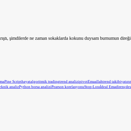
rıştı, şimdilerde ne zaman sokaklarda kokunu duysam burnumun direği 
ama
Pine Script
hayat
algoritmik trading
trend analizi
pivot
Ema
allah
trend takibi
yatırı
eknik analiz
Python borsa analizi
Pearson korelasyonu
Stop-Loss
İdeal Ema
direnç
des