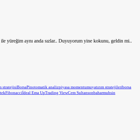
ile yüreğim aynı anda sızlar.. Duyuyorum yine kokunu, geldin mi..
m stratejisi
BorsaPin
otomatik analiz
piyasa momentumu
yatırım stratejileri
borsa
tek
Fibonacci
İdeal Ema Up
Trading View
Cem Sultan
sonbahar
muhsin