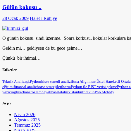
Gülün kokusu ..
28 Ocak 2009
Halet-i Ruhiye
O günün kokusu, sindi üzerime.. Sonra korkusu, kokular korkulara ka
Geldin mi… geldiysen de bu gece gelme…
Çünkü bir ihtimal…
Etiketler
Teknik Analiz
aşk
Python
hisse senedi analizi
Ema Alignment
Üstel Hareketli Ortal
eğitimi
finansal analiz
borsa stratejileri
borsa
Python ile BIST verisi çekme
Python t
yazıcıoğlu
kehanet
özlem
hayal
masal
atatürk
istanbul
firavun
Php Melody
Arşiv
Nisan 2026
Ağustos 2025
Temmuz 2025
Nisan 2025