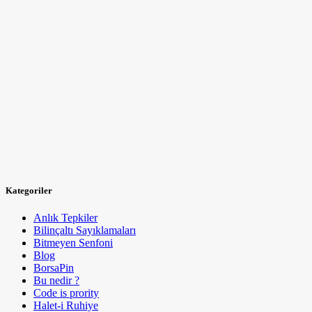
Kategoriler
Anlık Tepkiler
Bilinçaltı Sayıklamaları
Bitmeyen Senfoni
Blog
BorsaPin
Bu nedir ?
Code is prority
Halet-i Ruhiye