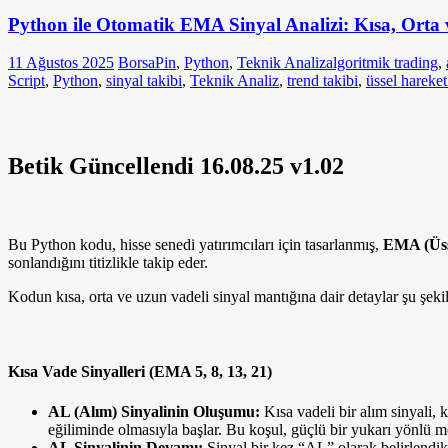
Python ile Otomatik EMA Sinyal Analizi: Kısa, Orta v
11 Ağustos 2025
BorsaPin
,
Python
,
Teknik Analiz
algoritmik trading
,
Script
,
Python
,
sinyal takibi
,
Teknik Analiz
,
trend takibi
,
üssel hareket
Betik Güncellendi 16.08.25 v1.02
Bu Python kodu, hisse senedi yatırımcıları için tasarlanmış,
EMA (Üss
sonlandığını titizlikle takip eder.
Kodun kısa, orta ve uzun vadeli sinyal mantığına dair detaylar şu şeki
Kısa Vade Sinyalleri (EMA 5, 8, 13, 21)
AL (Alım) Sinyalinin Oluşumu:
Kısa vadeli bir alım sinyali,
eğiliminde olmasıyla başlar. Bu koşul, güçlü bir yukarı yönlü 
AL Sinyalinin Devamı:
Sinyal bir kez “AL” olarak belirlendik