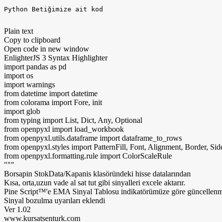
Python Betiğimize ait kod
Plain text
Copy to clipboard
Open code in new window
EnlighterJS 3 Syntax Highlighter
import
pandas
as
pd
import
os
import
warnings
from
datetime
import
datetime
from
colorama
import
Fore, init
import
glob
from
typing
import
List, Dict, Any, Optional
from
openpyxl
import
load_workbook
from
openpyxl.utils.dataframe
import
dataframe_to_rows
from
openpyxl.styles
import
PatternFill, Font, Alignment, Border, Sid
from
openpyxl.formatting.rule
import
ColorScaleRule
"""
Borsapin StokData/Kapanis klasöründeki hisse datalarından
Kısa, orta,uzun vade al sat tut gibi sinyalleri excele aktarır.
Pine Script™'e EMA Sinyal Tablosu indikatörümüze göre güncellenmiş
Sinyal bozulma uyarıları eklendi
Ver 1.02
www.kursatsenturk.com