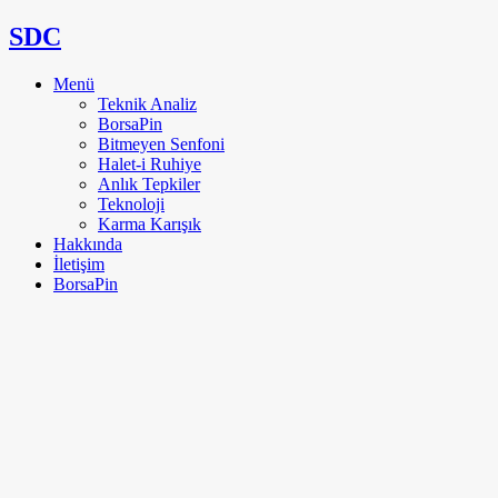
SDC
Menü
Teknik Analiz
BorsaPin
Bitmeyen Senfoni
Halet-i Ruhiye
Anlık Tepkiler
Teknoloji
Karma Karışık
Hakkında
İletişim
BorsaPin