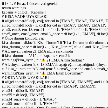
if
i
<
1
:
# En az 1 önceki veri gerekli
return
warnings
kapanis = df.loc
[
i,
'Kapanış'
]
# KISA VADE UYARILARI
if
all
(
pd.
notna
(
df.loc
[
i, col
])
for
col
in
[
'EMA5'
,
'EMA8'
,
'EMA13'
,
'
all
(
pd.
notna
(
df.loc
[
i -
1
, col
])
for
col
in
[
'EMA5'
,
'EMA8'
,
'EMA13'
,
ema5, ema8, ema13, ema21 = df.loc
[
i,
'EMA5'
]
, df.loc
[
i,
'EMA8'
]
, df
ema5_once, ema8_once, ema13_once = df.loc
[
i -
1
,
'EMA5'
]
, df.loc
[
# Önce durum kontrolü yap
kisa_durum = df.loc
[
i,
'Kisa_Durum'
]
if
'Kisa_Durum'
in
df.columns
kisa_durum_once = df.loc
[
i -
1
,
'Kisa_Durum'
]
if
i
>
0
and
'Kisa_Dur
# AL sinyali varken 21 EMA altına sarktığında
if
kisa_durum ==
'AL'
and
kapanis
<
ema21:
warnings
[
'kisa_uyari'
]
=
"
21 EMA Altına Sarkma"
# AL sinyali varken 5, 8, 13 EMA'da aşağı eğim başladığında (sinyal
elif
kisa_durum ==
'AL'
and
(
ema5
<
ema5_once
and
ema8
<
ema8_
warnings
[
'kisa_uyari'
]
=
"
EMA Eğim Bozulması"
# ORTA VADE UYARILARI
if
all
(
pd.
notna
(
df.loc
[
i, col
])
for
col
in
[
'EMA34'
,
'EMA55'
])
and
i
>
0
all
(
pd.
notna
(
df.loc
[
i -
1
, col
])
for
col
in
[
'EMA34'
,
'EMA55'
])
:
ema34 = df.loc
[
i,
'EMA34'
]
ema55 = df.loc
[
i,
'EMA55'
]
ema34_once = df.loc
[
i -
1
,
'EMA34'
]
ema55_once = df.loc
[
i -
1
,
'EMA55'
]
orta_durum = df.loc
[
i,
'Orta_Durum'
]
if
'Orta_Durum'
in
df.columns
e