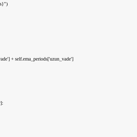
s}"
)
vade'
]
+ self.ema_periods
[
'uzun_vade'
]
r
]
: