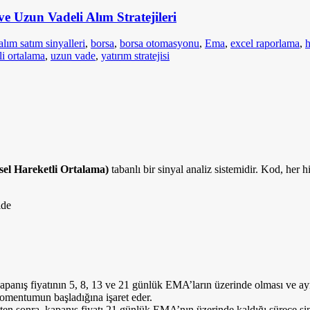
e Uzun Vadeli Alım Stratejileri
alım satım sinyalleri
,
borsa
,
borsa otomasyonu
,
Ema
,
excel raporlama
,
h
li ortalama
,
uzun vade
,
yatırım stratejisi
el Hareketli Ortalama)
tabanlı bir sinyal analiz sistemidir. Kod, her hi
lde
 kapanış fiyatının 5, 8, 13 ve 21 günlük EMA’ların üzerinde olması ve 
momentumun başladığına işaret eder.
ten sonra, kapanış fiyatı 21 günlük EMA’nın üzerinde kaldığı sürece s