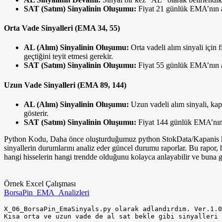
SAT (Satım) Sinyalinin Oluşumu:
Fiyat 21 günlük EMA’nın alt
Orta Vade Sinyalleri (EMA 34, 55)
AL (Alım) Sinyalinin Oluşumu:
Orta vadeli alım sinyali içi
geçtiğini teyit etmesi gerekir.
SAT (Satım) Sinyalinin Oluşumu:
Fiyat 55 günlük EMA’nın al
Uzun Vade Sinyalleri (EMA 89, 144)
AL (Alım) Sinyalinin Oluşumu:
Uzun vadeli alım sinyali, kap
gösterir.
SAT (Satım) Sinyalinin Oluşumu:
Fiyat 144 günlük EMA’nın al
Python Kodu, Daha önce oluşturduğumuz python StokData/Kapanis klasö
sinyallerin durumlarını analiz eder güncel durumu raporlar. Bu rapor, h
hangi hisselerin hangi trendde olduğunu kolayca anlayabilir ve buna gö
Örnek Excel Çalışması
BorsaPin_EMA_Analizleri
X_06_BorsaPin_EmaSinyals.py olarak adlandırdım. Ver.1.0
Kısa orta ve uzun vade de al sat bekle gibi sinyalleri 