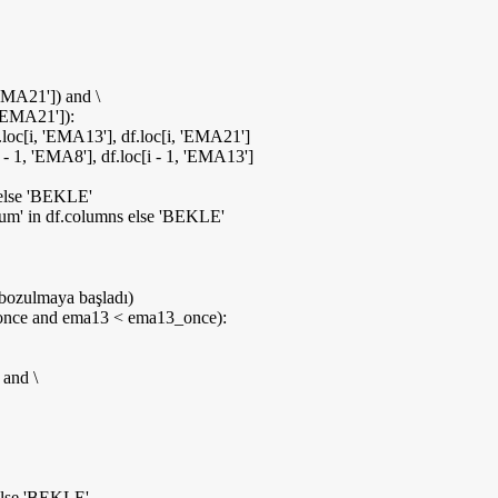
EMA21'
])
and
\
'EMA21'
])
:
.loc
[
i,
'EMA13'
]
, df.loc
[
i,
'EMA21'
]
i -
1
,
'EMA8'
]
, df.loc
[
i -
1
,
'EMA13'
]
else
'BEKLE'
um'
in
df.columns
else
'BEKLE'
 bozulmaya başladı)
once
and
ema13
<
ema13_once
)
:
and
\
lse
'BEKLE'