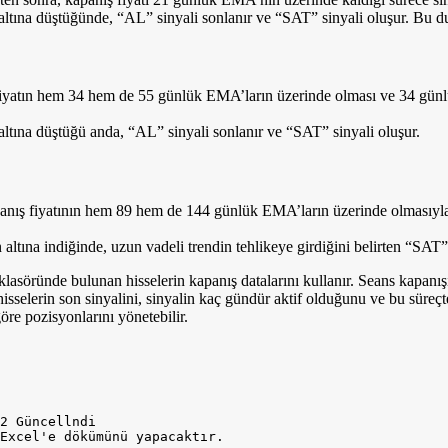
ına düştüğünde, “AL” sinyali sonlanır ve “SAT” sinyali oluşur. Bu duru
n fiyatın hem 34 hem de 55 günlük EMA’ların üzerinde olması ve 34 gü
tına düştüğü anda, “AL” sinyali sonlanır ve “SAT” sinyali oluşur.
anış fiyatının hem 89 hem de 144 günlük EMA’ların üzerinde olmasıyla 
tına indiğinde, uzun vadeli trendin tehlikeye girdiğini belirten “SAT” 
ründe bulunan hisselerin kapanış datalarını kullanır. Seans kapanışınd
isselerin son sinyalini, sinyalin kaç gündür aktif olduğunu ve bu süreçt
re pozisyonlarını yönetebilir.
2 Güncellndi
Excel'e dökümünü yapacaktır.