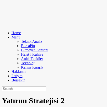
Home
Menü
Teknik Analiz
BorsaPin
Bitmeyen Senfoni
Halet-i Ruhiye
Anlık Tepkiler
Teknoloji
Karma Karışık
Hakkında
İletişim
BorsaPin
Yatırım Stratejisi
2