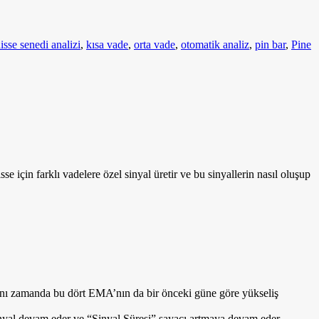
isse senedi analizi
,
kısa vade
,
orta vade
,
otomatik analiz
,
pin bar
,
Pine
sse için farklı vadelere özel sinyal üretir ve bu sinyallerin nasıl oluşup
aynı zamanda bu dört EMA’nın da bir önceki güne göre yükseliş
inyal devam eder ve “Sinyal Süresi” sayacı artmaya devam eder.