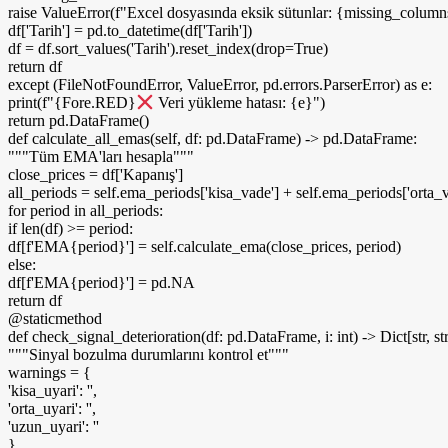
raise
ValueError
(
f
"Excel dosyasında eksik sütunlar: {missing_column
df
[
'Tarih'
]
= pd.
to_datetime
(
df
[
'Tarih'
])
df = df.
sort_values
(
'Tarih'
)
.
reset_index
(
drop=
True
)
return
df
except
(
FileNotFoundError, ValueError, pd.errors.ParserError
)
as
e:
print
(
f
"{Fore.RED}
Veri yükleme hatası: {e}"
)
return
pd.
DataFrame
()
def
calculate_all_emas
(
self, df: pd.DataFrame
)
-
>
pd.DataFrame:
"""Tüm EMA'ları hesapla"""
close_prices = df
[
'Kapanış'
]
all_periods = self.ema_periods
[
'kisa_vade'
]
+ self.ema_periods
[
'orta_
for
period
in
all_periods:
if
len
(
df
)
>
= period:
df
[
f
'EMA{period}'
]
= self.
calculate_ema
(
close_prices, period
)
else
:
df
[
f
'EMA{period}'
]
= pd.NA
return
df
@staticmethod
def
check_signal_deterioration
(
df: pd.DataFrame, i: int
)
-
>
Dict
[
str, st
"""Sinyal bozulma durumlarını kontrol et"""
warnings =
{
'kisa_uyari'
:
''
,
'orta_uyari'
:
''
,
'uzun_uyari'
:
''
}