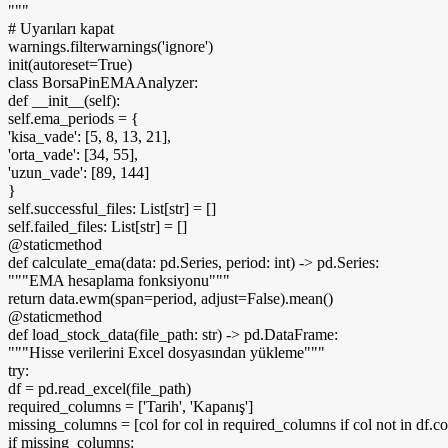
"""
# Uyarıları kapat
warnings.
filterwarnings
(
'ignore'
)
init
(
autoreset=
True
)
class
BorsaPinEMAAnalyzer:
def
__init__
(
self
)
:
self.ema_periods =
{
'kisa_vade'
:
[
5
,
8
,
13
,
21
]
,
'orta_vade'
:
[
34
,
55
]
,
'uzun_vade'
:
[
89
,
144
]
}
self.successful_files: List
[
str
]
=
[]
self.failed_files: List
[
str
]
=
[]
@staticmethod
def
calculate_ema
(
data: pd.Series, period: int
)
-
>
pd.Series:
"""EMA hesaplama fonksiyonu"""
return
data.
ewm
(
span=period, adjust=
False
)
.
mean
()
@staticmethod
def
load_stock_data
(
file_path: str
)
-
>
pd.DataFrame:
"""Hisse verilerini Excel dosyasından yükleme"""
try
:
df = pd.
read_excel
(
file_path
)
required_columns =
[
'Tarih'
,
'Kapanış'
]
missing_columns =
[
col
for
col
in
required_columns
if
col
not
in
df.c
if
missing_columns: