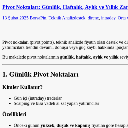
Pivot Noktaları: Günlük, Haftalık, Aylık ve Yıllık 
13 Şubat 2025
BorsaPin
,
Teknik Analiz
destek
,
direnç
,
intraday
,
Orta 
Pivot noktaları (pivot points), teknik analizde fiyatın olası destek ve 
yatırımcılara trendin devamı, dönüşü veya güç kaybı hakkında ipuçları
Bu makalede pivot noktalarının
günlük, haftalık, aylık ve yıllık
seviy
1. Günlük Pivot Noktaları
Kimler Kullanır?
Gün içi (intraday) traderlar
Scalping ve kısa vadeli al-sat yapan yatırımcılar
Özellikleri
Önceki günün
yüksek
,
düşük
ve
kapanış
fiyatına göre hesapla