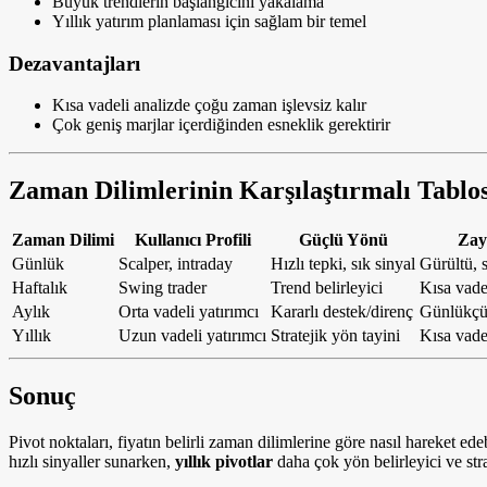
Büyük trendlerin başlangıcını yakalama
Yıllık yatırım planlaması için sağlam bir temel
Dezavantajları
Kısa vadeli analizde çoğu zaman işlevsiz kalır
Çok geniş marjlar içerdiğinden esneklik gerektirir
Zaman Dilimlerinin Karşılaştırmalı Tablo
Zaman Dilimi
Kullanıcı Profili
Güçlü Yönü
Zay
Günlük
Scalper, intraday
Hızlı tepki, sık sinyal
Gürültü, 
Haftalık
Swing trader
Trend belirleyici
Kısa vade
Aylık
Orta vadeli yatırımcı
Kararlı destek/direnç
Günlükçül
Yıllık
Uzun vadeli yatırımcı
Stratejik yön tayini
Kısa vade
Sonuç
Pivot noktaları, fiyatın belirli zaman dilimlerine göre nasıl hareket ed
hızlı sinyaller sunarken,
yıllık pivotlar
daha çok yön belirleyici ve stra