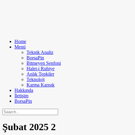
Home
Menü
Teknik Analiz
BorsaPin
Bitmeyen Senfoni
Halet-i Ruhiye
Anlık Tepkiler
Teknoloji
Karma Karışık
Hakkında
İletişim
BorsaPin
Şubat 2025
2