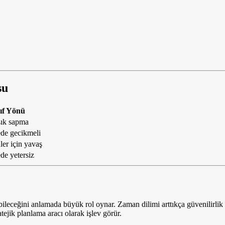
su
ıf Yönü
sık sapma
de gecikmeli
er için yavaş
de yetersiz
ebileceğini anlamada büyük rol oynar. Zaman dilimi arttıkça güvenilirlik 
tejik planlama aracı olarak işlev görür.