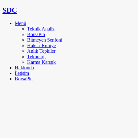
SDC
Menü
Teknik Analiz
BorsaPin
Bitmeyen Senfoni
Halet-i Ruhiye
Anlık Tepkiler
Teknoloji
Karma Karışık
Hakkında
İletişim
BorsaPin