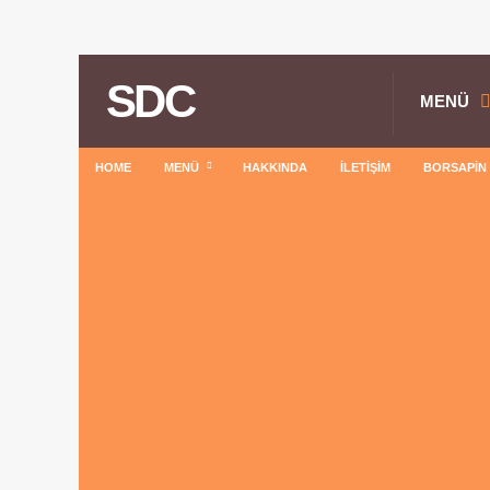
SDC
MENÜ
HOME
MENÜ
HAKKINDA
İLETIŞIM
BORSAPIN