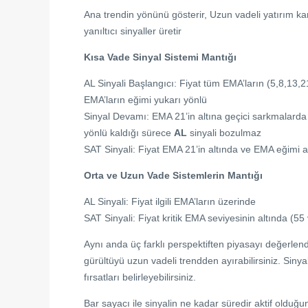
Ana trendin yönünü gösterir, Uzun vadeli yatırım karar
yanıltıcı sinyaller üretir
Kısa Vade Sinyal Sistemi Mantığı
AL Sinyali Başlangıcı: Fiyat tüm EMA’ların (5,8,13,
EMA’ların eğimi yukarı yönlü
Sinyal Devamı: EMA 21’in altına geçici sarkmalarda
yönlü kaldığı sürece
AL
sinyali bozulmaz
SAT Sinyali: Fiyat EMA 21’in altında ve EMA eğimi a
Orta ve Uzun Vade Sistemlerin Mantığı
AL Sinyali: Fiyat ilgili EMA’ların üzerinde
SAT Sinyali: Fiyat kritik EMA seviyesinin altında (55
Aynı anda üç farklı perspektiften piyasayı değerlendi
gürültüyü uzun vadeli trendden ayırabilirsiniz. Siny
fırsatları belirleyebilirsiniz.
Bar sayacı ile sinyalin ne kadar süredir aktif olduğu