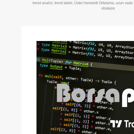
trend analizi
,
trend takibi
,
Üstel Hareketli Ortalama
,
uzun vade s
stratejisi