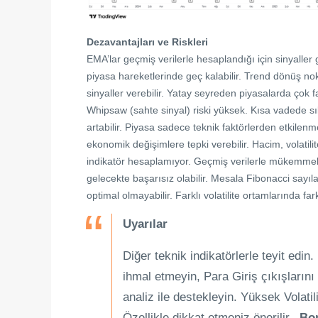
Dezavantajları ve Riskleri
EMA’lar geçmiş verilerle hesaplandığı için sinyaller g
piyasa hareketlerinde geç kalabilir. Trend dönüş nok
sinyaller verebilir. Yatay seyreden piyasalarda çok faz
Whipsaw (sahte sinyal) riski yüksek. Kısa vadede sık 
artabilir. Piyasa sadece teknik faktörlerden etkile
ekonomik değişimlere tepki verebilir. Hacim, volatilit
indikatör hesaplamıyor. Geçmiş verilerle mükemmel
gelecekte başarısız olabilir. Mesala Fibonacci sayıla
optimal olmayabilir. Farklı volatilite ortamlarında fark
Uyarılar
Diğer teknik indikatörlerle teyit edin
ihmal etmeyin, Para Giriş çıkışlarını
analiz ile destekleyin. Yüksek Volati
Özellikle dikkat etmeniz önerilir.
Bo