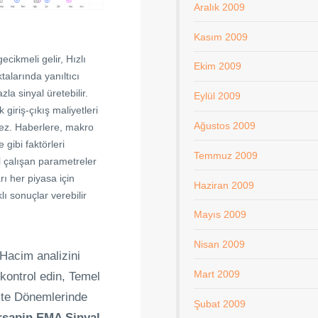
Aralık 2009
Kasım 2009
ecikmeli gelir, Hızlı
Ekim 2009
talarında yanıltıcı
la sinyal üretebilir.
Eylül 2009
giriş-çıkış maliyetleri
Ağustos 2009
nmez. Haberlere, makro
e gibi faktörleri
Temmuz 2009
 çalışan parametreler
rı her piyasa için
Haziran 2009
lı sonuçlar verebilir
Mayıs 2009
Nisan 2009
. Hacim analizini
Mart 2009
 kontrol edin, Temel
lite Dönemlerinde
Şubat 2009
rsapin EMA Sinyal