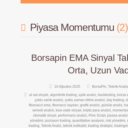
Piyasa Momentumu
2
Borsapin EMA Sinyal Tab
Orta, Uzun Va
10 Ağustos 2025
BorsaPin
,
Teknik Anali
al sat sinyali
,
algoritmik trading
,
aylık analiz
,
backtesting
,
borsa e
çoklu varlık analizi
,
çoklu zaman dilimi analizi
,
day trading
,
d
fibonacci ema
,
fibonacci sayıları
,
grafik analizi
,
günlük analiz
,
ha
senedi analizi
,
kısa vade sinyali
,
kripto para analizi
,
momentum
otomatik sinyal
,
performans analizi
,
Pine Script
,
piyasa analiz
yönetimi
,
pozisyon trading
,
quantitative analysis
,
risk yönetimi
,
trading
,
Teknik Analiz
,
teknik indikatör
,
trading stratejisi
,
tradingv