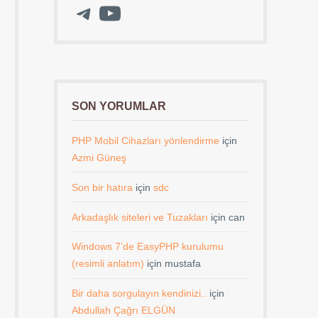
Telegram
YouTube
SON YORUMLAR
PHP Mobil Cihazları yönlendirme
için
Azmi Güneş
Son bir hatıra
için
sdc
Arkadaşlık siteleri ve Tuzakları
için
can
Windows 7’de EasyPHP kurulumu
(resimli anlatım)
için
mustafa
Bir daha sorgulayın kendinizi..
için
Abdullah Çağrı ELGÜN