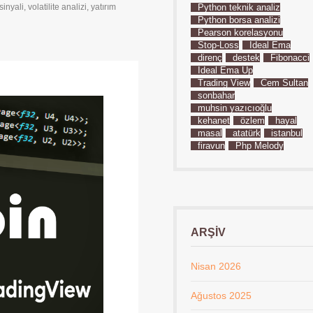
inyali
,
volatilite analizi
,
yatırım
Python teknik analiz
Python borsa analizi
Pearson korelasyonu
Stop-Loss
İdeal Ema
direnç
destek
Fibonacci
İdeal Ema Up
Trading View
Cem Sultan
sonbahar
muhsin yazıcıoğlu
kehanet
özlem
hayal
masal
atatürk
istanbul
firavun
Php Melody
ARŞIV
Nisan 2026
Ağustos 2025