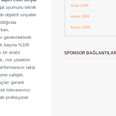
Ocak 2009
oğal uyumunu teknik
e objektif sinyaller
Aralık 2008
ıldığında
Kasım 2008
rken,
sı gerekmektedir.
 tek başına %100
ı bir analiz
SPONSOR BAĞLANTILA
k, risk yönetimi
performansını takip
eme sahiptir.
ları garanti
sk toleransınızı
de profesyonel