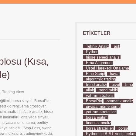
ETIKETLER
Teknik Analiz
aşk
Python
hisse senedi analizi
losu (Kısa,
Ema Alignment
Üstel Hareketli Ortalama
de)
Pine Script
hayat
algoritmik trading
trend analizi
pivot
Ema
allah
trend takibi
z
,
Trading View
yatırım stratejisi
ğitimi
,
borsa sinyali
,
BorsaPin
,
BorsaPin
otomatik analiz
estek direnç
,
ema crossover
,
piyasa momentumu
cim analizi
,
haftalık analiz
,
hisse
yatırım stratejileri
 indikatörü
,
orta vade sinyali
,
borsa eğitimi
i
,
piyasa momentumu
,
portföy
finansal analiz
sinyal tablosu
,
Stop-Loss
,
swing
borsa stratejileri
borsa
iew indikatörü
,
tradingview kodu
,
Python ile BIST verisi çekm