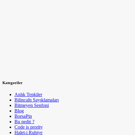
Kategoriler
Anlık Tepkiler
Bilinçaltı Sayıklamaları
Bitmeyen Senfoni
Blog
BorsaPin
Bu nedir ?
Code is prority
Halet-i Ruhiye