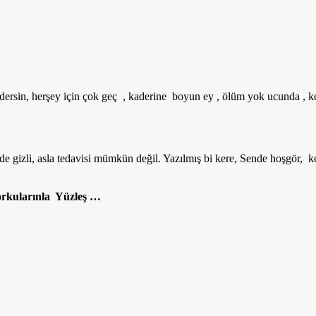
idersin, herşey için çok geç , kaderine boyun ey , ölüm yok ucunda , ken
erde gizli, asla tedavisi mümkün değil. Yazılmış bi kere, Sende hoşgör, ke
orkularınla Yüzleş …