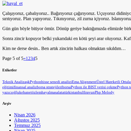
Çalışıyoruz, çabalıyoruz.. Bağırıyoruz çağırıyoruz. Uçuyoruz didini
sırıtıyoruz. Plan yapıyoruz. Tıkınıyoruz, zil zurna içiyoruz. Islanıy
Gün gün böyle bitiyor ömür. Dönüp geriye baktığımızda elimizde birka
Sonra zincir kopuyor belki yukarıdaki en kötü şeyi arar oluyoruz. Ka
Kim ne derse desin.. Ben artık zincirin halkası olmaktan sıkıldım…
Page 5 of 5
«
1
2
3
4
5
Etiketler
Teknik Analiz
aşk
Python
hisse senedi analizi
Ema Alignment
Üstel Hareketli Ortal
eğitimi
finansal analiz
borsa stratejileri
borsa
Python ile BIST verisi çekme
Python t
yazıcıoğlu
kehanet
özlem
hayal
masal
atatürk
istanbul
firavun
Php Melody
Arşiv
Nisan 2026
Ağustos 2025
Temmuz 2025
Nisan 2025