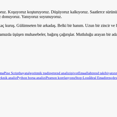
yoruz. Koşuyoruz koşturuyoruz. Düşüyoruz kalkıyoruz. Saatlerce sürünü
oruz donuyoruz. Yanıyoruz soyunuyoruz.
ç kuruş. Gülümseten bir arkadaş. Belki bir hanım. Uzun bir zincir ve h
famızda üşüşen muhasebeler, bağırış çağırışlar. Mutluluğu arayan bir ad
ama
Pine Script
hayat
algoritmik trading
trend analizi
pivot
Ema
allah
trend takibi
yatırı
eknik analiz
Python borsa analizi
Pearson korelasyonu
Stop-Loss
İdeal Ema
direnç
des