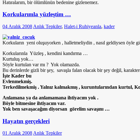
Hatıralarım, bir ölümlünün bedenine gizlenemez.
Korkularımla yüzleştim …
04 Aralık 2008
Anlık Tepkiler
,
Halet-i Ruhiye
anla
,
kader
Korkuların yeni oluşuyorken ,
halletmeliydin ,
nasıl geldiysen öyle g
Korkularınla Yüzleş , kendini kandırma …
K
urtuluş yok…
Söyle kurtulan var mı ? Yok olamazda.
Bu derinlerde gizli bir şey, savaşla falan olacak bir şey değil, karakt
İşte Kader bu
Evlenmekmiş.
Terkedilmekmiş . Yalnız kalmakmış , kuruntularından kurtul, K
Anlamana ya da anlamamana ihtiyacım yok .
Böyle bitmesine ihtiyacım var.
Yok ben savaşacağım diyorsan görelim savaşını …
Hayatın gerçekleri
01 Aralık 2008
Anlık Tepkiler