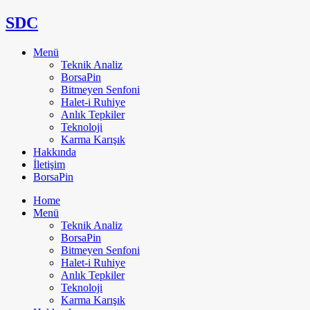
SDC
Menü
Teknik Analiz
BorsaPin
Bitmeyen Senfoni
Halet-i Ruhiye
Anlık Tepkiler
Teknoloji
Karma Karışık
Hakkında
İletişim
BorsaPin
Home
Menü
Teknik Analiz
BorsaPin
Bitmeyen Senfoni
Halet-i Ruhiye
Anlık Tepkiler
Teknoloji
Karma Karışık