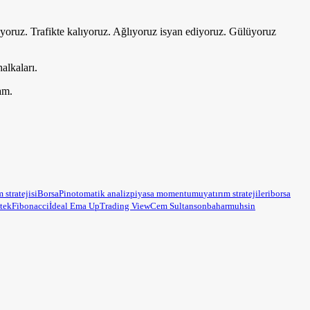
yoruz. Trafikte kalıyoruz. Ağlıyoruz isyan ediyoruz. Gülüyoruz
alkaları.
am.
m stratejisi
BorsaPin
otomatik analiz
piyasa momentumu
yatırım stratejileri
borsa
tek
Fibonacci
İdeal Ema Up
Trading View
Cem Sultan
sonbahar
muhsin