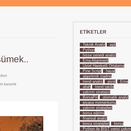
ETIKETLER
Teknik Analiz
aşk
Python
hisse senedi analizi
şümek..
Ema Alignment
Üstel Hareketli Ortalama
Pine Script
hayat
foni
algoritmik trading
trend analizi
pivot
Ema
firi karanlık
allah
trend takibi
yatırım stratejisi
BorsaPin
otomatik analiz
piyasa momentumu
yatırım stratejileri
borsa eğitimi
finansal analiz
borsa stratejileri
borsa
Python ile BIST verisi çekm