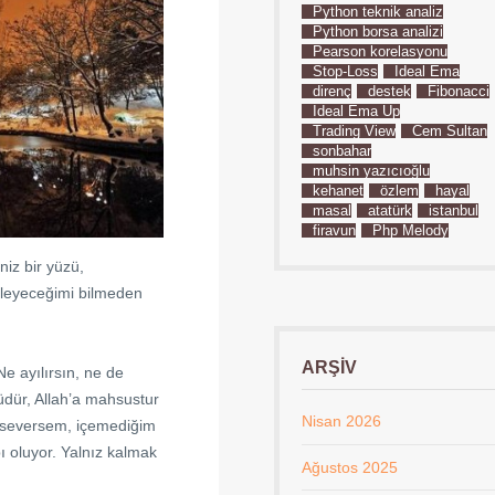
Python teknik analiz
Python borsa analizi
Pearson korelasyonu
Stop-Loss
İdeal Ema
direnç
destek
Fibonacci
İdeal Ema Up
Trading View
Cem Sultan
sonbahar
muhsin yazıcıoğlu
kehanet
özlem
hayal
masal
atatürk
istanbul
firavun
Php Melody
niz bir yüzü,
özleyeceğimi bilmeden
ARŞIV
e ayılırsın, ne de
üdür, Allah’a mahsustur
Nisan 2026
ok seversem, içemediğim
ı oluyor. Yalnız kalmak
Ağustos 2025