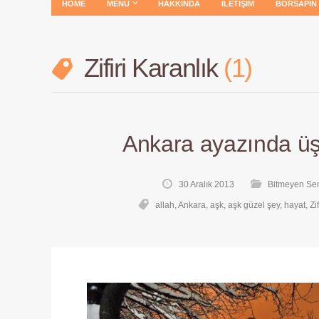
HOME
MENÜ
HAKKINDA
İLETIŞIM
BORSAPIN
Zifiri Karanlık
1
Ankara ayazında ü
30 Aralık 2013
Bitmeyen Sen
allah
,
Ankara
,
aşk
,
aşk güzel şey
,
hayat
,
Zi