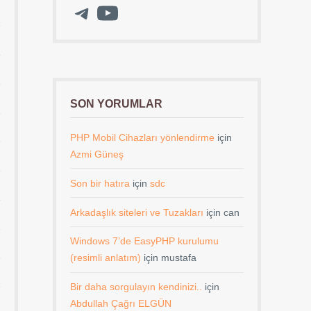
Telegram
YouTube
SON YORUMLAR
PHP Mobil Cihazları yönlendirme
için
Azmi Güneş
Son bir hatıra
için
sdc
Arkadaşlık siteleri ve Tuzakları
için
can
Windows 7’de EasyPHP kurulumu
(resimli anlatım)
için
mustafa
Bir daha sorgulayın kendinizi..
için
Abdullah Çağrı ELGÜN