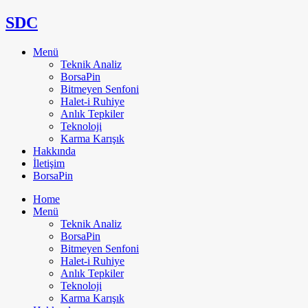
SDC
Menü
Teknik Analiz
BorsaPin
Bitmeyen Senfoni
Halet-i Ruhiye
Anlık Tepkiler
Teknoloji
Karma Karışık
Hakkında
İletişim
BorsaPin
Home
Menü
Teknik Analiz
BorsaPin
Bitmeyen Senfoni
Halet-i Ruhiye
Anlık Tepkiler
Teknoloji
Karma Karışık