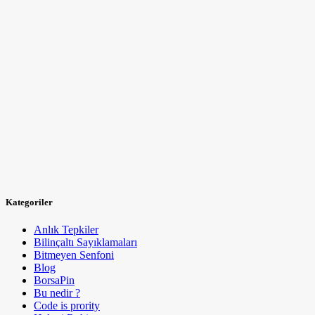
Kategoriler
Anlık Tepkiler
Bilinçaltı Sayıklamaları
Bitmeyen Senfoni
Blog
BorsaPin
Bu nedir ?
Code is prority