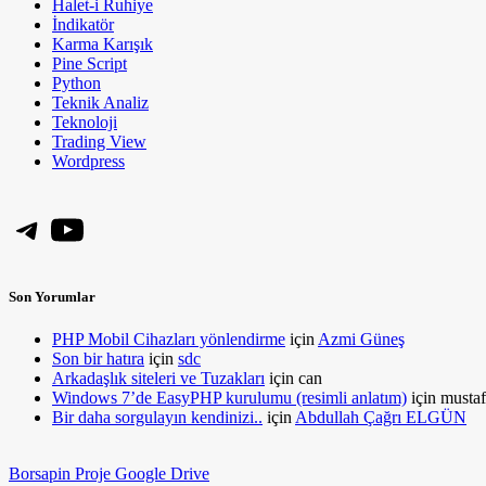
Halet-i Ruhiye
İndikatör
Karma Karışık
Pine Script
Python
Teknik Analiz
Teknoloji
Trading View
Wordpress
Telegram
YouTube
Son Yorumlar
PHP Mobil Cihazları yönlendirme
için
Azmi Güneş
Son bir hatıra
için
sdc
Arkadaşlık siteleri ve Tuzakları
için
can
Windows 7’de EasyPHP kurulumu (resimli anlatım)
için
mustaf
Bir daha sorgulayın kendinizi..
için
Abdullah Çağrı ELGÜN
Borsapin Proje Google Drive