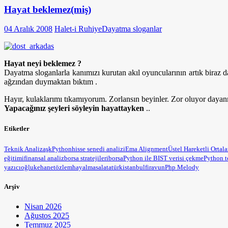
Hayat beklemez(miş)
04 Aralık 2008
Halet-i Ruhiye
Dayatma sloganlar
Hayat neyi beklemez ?
Dayatma sloganlarla kanımızı kurutan akıl oyuncularının artık biraz 
ağzından duymaktan bıktım .
Hayır, kulaklarımı tıkamıyorum. Zorlansın beyinler. Zor oluyor daya
Yapacağınız şeyleri söyleyin hayattayken
..
Etiketler
Teknik Analiz
aşk
Python
hisse senedi analizi
Ema Alignment
Üstel Hareketli Ortal
eğitimi
finansal analiz
borsa stratejileri
borsa
Python ile BIST verisi çekme
Python t
yazıcıoğlu
kehanet
özlem
hayal
masal
atatürk
istanbul
firavun
Php Melody
Arşiv
Nisan 2026
Ağustos 2025
Temmuz 2025