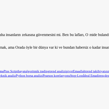
daha insanların zekasına güvenmesini mi. Ben bu lafları, O mide buland
nmak, ama Orada öyle bir dünya var ki ve bundan habersiz o kadar ins
ama
Pine Script
hayat
algoritmik trading
trend analizi
pivot
Ema
allah
trend takibi
yatırı
eknik analiz
Python borsa analizi
Pearson korelasyonu
Stop-Loss
İdeal Ema
direnç
des