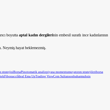
ırıcı boyutta
aptal kadın dergileri
nin embesil suratlı ince kadınlarının
an. Neymiş hayat beklemezmiş.
m stratejisi
BorsaPin
otomatik analiz
piyasa momentumu
yatırım stratejileri
borsa
tek
Fibonacci
İdeal Ema Up
Trading View
Cem Sultan
sonbahar
muhsin