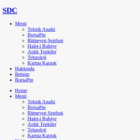
SDC
Menü
Teknik Analiz
BorsaPin
Bitmeyen Senfoni
Halet-i Ruhiye
Anlık Tepkiler
Teknoloji
Karma Karışık
Hakkında
İletişim
BorsaPin
Home
Menü
Teknik Analiz
BorsaPin
Bitmeyen Senfoni
Halet-i Ruhiye
Anlık Tepkiler
Teknoloji
Karma Karışık