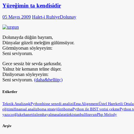
Yüreğimin ta kendisidir
05 Mayıs 2009
Halet-i Ruhiye
Dolunay
Dolunayda düğün bayram,
Dünyalar güzeli meleğim gülümsüyor.
Görmüyorsan söyleyeyim:
Seni seviyorum.
Gece sessiz bir sevda şarkısıdır,
Yalnız bir kemanın teline düşer.
Dinliyorsan söyleyeyim:
Seni seviyorum.
(daha&helliip;)
Etiketler
Teknik Analiz
aşk
Python
hisse senedi analizi
Ema Alignment
Üstel Hareketli Ortal
eğitimi
finansal analiz
borsa stratejileri
borsa
Python ile BIST verisi çekme
Python t
yazıcıoğlu
kehanet
özlem
hayal
masal
atatürk
istanbul
firavun
Php Melody
Arşiv