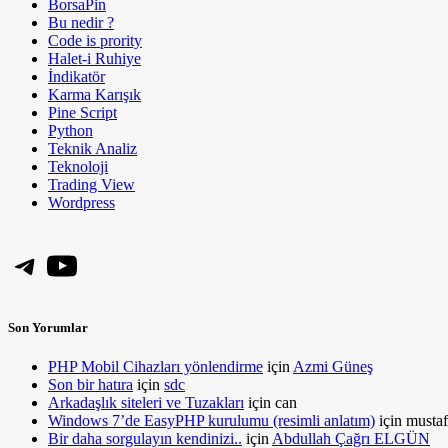
BorsaPin
Bu nedir ?
Code is prority
Halet-i Ruhiye
İndikatör
Karma Karışık
Pine Script
Python
Teknik Analiz
Teknoloji
Trading View
Wordpress
Telegram
YouTube
Son Yorumlar
PHP Mobil Cihazları yönlendirme
için
Azmi Güneş
Son bir hatıra
için
sdc
Arkadaşlık siteleri ve Tuzakları
için
can
Windows 7’de EasyPHP kurulumu (resimli anlatım)
için
mustaf
Bir daha sorgulayın kendinizi..
için
Abdullah Çağrı ELGÜN