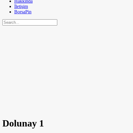
Hakkında
İletişim
BorsaPin
Dolunay
1