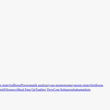
m stratejisi
BorsaPin
otomatik analiz
piyasa momentumu
yatırım stratejileri
borsa
tek
Fibonacci
İdeal Ema Up
Trading View
Cem Sultan
sonbahar
muhsin