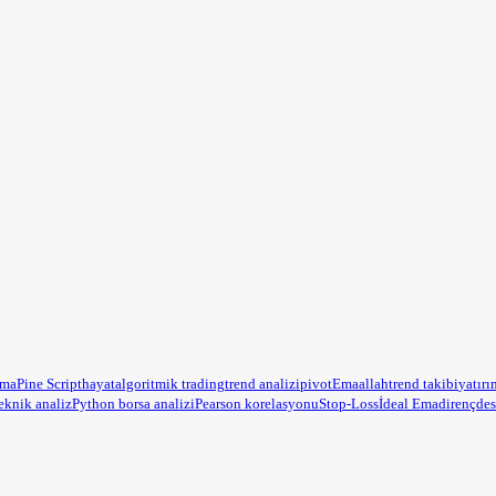
ama
Pine Script
hayat
algoritmik trading
trend analizi
pivot
Ema
allah
trend takibi
yatırı
eknik analiz
Python borsa analizi
Pearson korelasyonu
Stop-Loss
İdeal Ema
direnç
des