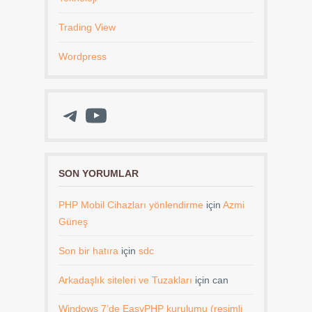
Trading View
Wordpress
Telegram
YouTube
SON YORUMLAR
PHP Mobil Cihazları yönlendirme
için
Azmi
Güneş
Son bir hatıra
için
sdc
Arkadaşlık siteleri ve Tuzakları
için
can
Windows 7’de EasyPHP kurulumu (resimli