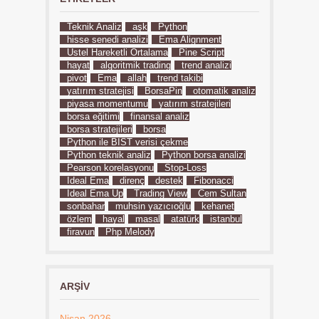
Teknik Analiz
aşk
Python
hisse senedi analizi
Ema Alignment
Üstel Hareketli Ortalama
Pine Script
hayat
algoritmik trading
trend analizi
pivot
Ema
allah
trend takibi
yatırım stratejisi
BorsaPin
otomatik analiz
piyasa momentumu
yatırım stratejileri
borsa eğitimi
finansal analiz
borsa stratejileri
borsa
Python ile BIST verisi çekme
Python teknik analiz
Python borsa analizi
Pearson korelasyonu
Stop-Loss
İdeal Ema
direnç
destek
Fibonacci
İdeal Ema Up
Trading View
Cem Sultan
sonbahar
muhsin yazıcıoğlu
kehanet
özlem
hayal
masal
atatürk
istanbul
firavun
Php Melody
ARŞIV
Nisan 2026