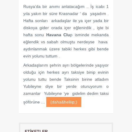
Rusya’da bir anımı anlatacağım .. İş icabı 1
yıla yakın bir süre Krasnadar ‘ da yaşadım .
Hafta sonları arkadaşlar ile ya içer yada bir
diskoya gider orada içer eğlenirdik , işte bi
hafta sonu
Havana Clu
p isminde mekanda
eğlendik vs sabah olmuştu nerdeyse hava
aydınlanmak üzere tabiki herkes gibi bende
evin yolunu tuttum .
Arkadaşlarım şehrin ayrı bölgelerinde yaşıyor
olduğu için herkes ayrı taksiye binip evinin
yolunu tuttu bende Taksinin birine atladım
Yubileyne diye bir yerde oturuyorum o
zamanlar Yubileyne ‘ye gidelim dedim taksi
şöförüne …
(daha&helliip;)
ETIKETLER