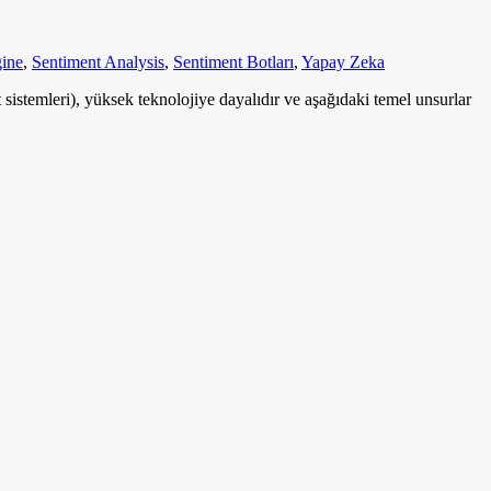
ine
,
Sentiment Analysis
,
Sentiment Botları
,
Yapay Zeka
sistemleri), yüksek teknolojiye dayalıdır ve aşağıdaki temel unsurlar