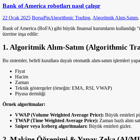
Bank of America robotları nasıl çalışır
22 Ocak 2025
BorsaPin
Algorithmic Trading
,
Algoritmik Alım-Satım
Bank of America (BoFA) gibi büyük finansal kurumların kullandığı “robo
üzerine inşa edilir:
1.
Algoritmik Alım-Satım (Algorithmic Tr
Bu sistemler, belirli kurallara dayalı otomatik alım-satım işlemleri yapa
Fiyat
Hacim
Zaman
Teknik göstergeler (örneğin: EMA, RSI, VWAP)
Piyasa derinliği
Örnek algoritmalar:
VWAP (Volume Weighted Average Price):
Büyük emirleri pi
TWAP (Time Weighted Average Price):
Zaman bazlı alım sat
Sniper veya Iceberg algoritmaları:
Büyük emirleri gizler.
2.
Makine Öğrenimi & Yapay Zeka (AI/M