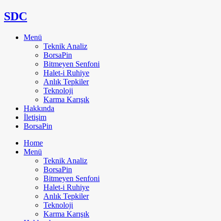
SDC
Menü
Teknik Analiz
BorsaPin
Bitmeyen Senfoni
Halet-i Ruhiye
Anlık Tepkiler
Teknoloji
Karma Karışık
Hakkında
İletişim
BorsaPin
Home
Menü
Teknik Analiz
BorsaPin
Bitmeyen Senfoni
Halet-i Ruhiye
Anlık Tepkiler
Teknoloji
Karma Karışık