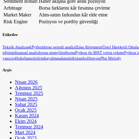
Sentiment Botları
Haber akışına göre anlık pozisyon
Arbitrage
Borsa farklarını kâr fırsatına çevirme
Market Maker
Alım-satım farkından kâr elde etme
Risk Engine
Pozisyon ve portföy güvenliği
Etiketler
Teknik Analiz
aşk
Python
hisse senedi analizi
Ema Alignment
Üstel Hareketli Ortal
eğitimi
finansal analiz
borsa stratejileri
borsa
Python ile BIST verisi çekme
Python t
yazıcıoğlu
kehanet
özlem
hayal
masal
atatürk
istanbul
firavun
Php Melody
Arşiv
Nisan 2026
Ağustos 2025
Temmuz 2025
Nisan 2025
Şubat 2025
Ocak 2025
Kasım 2024
Ekim 2024
Temmuz 2024
Mart 2024
Ocak 2023