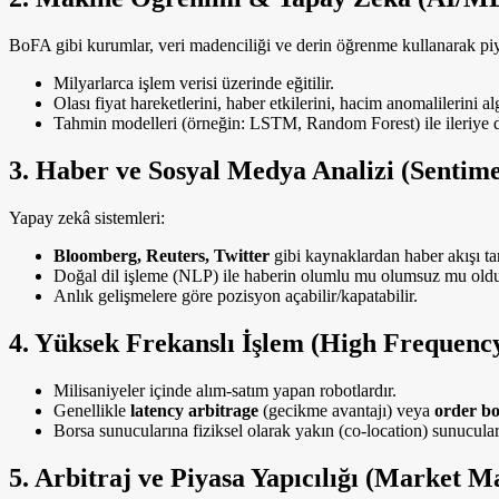
BoFA gibi kurumlar, veri madenciliği ve derin öğrenme kullanarak piy
Milyarlarca işlem verisi üzerinde eğitilir.
Olası fiyat hareketlerini, haber etkilerini, hacim anomalilerini alg
Tahmin modelleri (örneğin: LSTM, Random Forest) ile ileriye dö
3.
Haber ve Sosyal Medya Analizi (Sentime
Yapay zekâ sistemleri:
Bloomberg, Reuters, Twitter
gibi kaynaklardan haber akışı tar
Doğal dil işleme (NLP) ile haberin olumlu mu olumsuz mu oldu
Anlık gelişmelere göre pozisyon açabilir/kapatabilir.
4.
Yüksek Frekanslı İşlem (High Frequenc
Milisaniyeler içinde alım-satım yapan robotlardır.
Genellikle
latency arbitrage
(gecikme avantajı) veya
order b
Borsa sunucularına fiziksel olarak yakın (co-location) sunucular 
5.
Arbitraj ve Piyasa Yapıcılığı (Market M