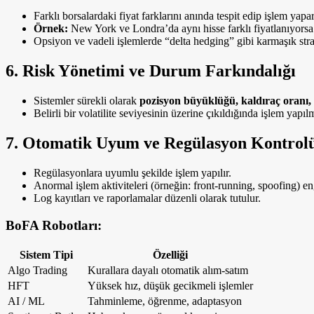
Farklı borsalardaki fiyat farklarını anında tespit edip işlem yapar
Örnek:
New York ve Londra’da aynı hisse farklı fiyatlanıyorsa 
Opsiyon ve vadeli işlemlerde “delta hedging” gibi karmaşık strat
6.
Risk Yönetimi ve Durum Farkındalığı
Sistemler sürekli olarak
pozisyon büyüklüğü, kaldıraç oranı, 
Belirli bir volatilite seviyesinin üzerine çıkıldığında işlem yapı
7.
Otomatik Uyum ve Regülasyon Kontrol
Regülasyonlara uyumlu şekilde işlem yapılır.
Anormal işlem aktiviteleri (örneğin: front-running, spoofing) eng
Log kayıtları ve raporlamalar düzenli olarak tutulur.
BoFA Robotları:
Sistem Tipi
Özelliği
Algo Trading
Kurallara dayalı otomatik alım-satım
HFT
Yüksek hız, düşük gecikmeli işlemler
AI / ML
Tahminleme, öğrenme, adaptasyon