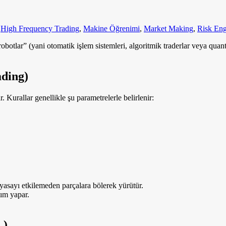
,
High Frequency Trading
,
Makine Öğrenimi
,
Market Making
,
Risk Eng
tlar” (yani otomatik işlem sistemleri, algoritmik traderlar veya quant 
ading)
r. Kurallar genellikle şu parametrelerle belirlenir:
yasayı etkilemeden parçalara bölerek yürütür.
ım yapar.
L)