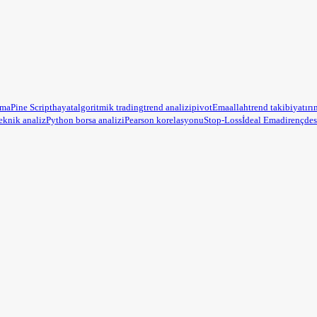
ama
Pine Script
hayat
algoritmik trading
trend analizi
pivot
Ema
allah
trend takibi
yatırı
eknik analiz
Python borsa analizi
Pearson korelasyonu
Stop-Loss
İdeal Ema
direnç
des