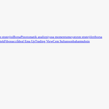
m stratejisi
BorsaPin
otomatik analiz
piyasa momentumu
yatırım stratejileri
borsa
tek
Fibonacci
İdeal Ema Up
Trading View
Cem Sultan
sonbahar
muhsin