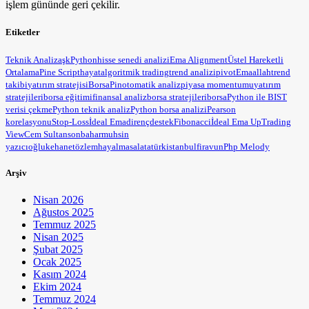
işlem gününde geri çekilir.
Etiketler
Teknik Analiz
aşk
Python
hisse senedi analizi
Ema Alignment
Üstel Hareketli
Ortalama
Pine Script
hayat
algoritmik trading
trend analizi
pivot
Ema
allah
trend
takibi
yatırım stratejisi
BorsaPin
otomatik analiz
piyasa momentumu
yatırım
stratejileri
borsa eğitimi
finansal analiz
borsa stratejileri
borsa
Python ile BIST
verisi çekme
Python teknik analiz
Python borsa analizi
Pearson
korelasyonu
Stop-Loss
İdeal Ema
direnç
destek
Fibonacci
İdeal Ema Up
Trading
View
Cem Sultan
sonbahar
muhsin
yazıcıoğlu
kehanet
özlem
hayal
masal
atatürk
istanbul
firavun
Php Melody
Arşiv
Nisan 2026
Ağustos 2025
Temmuz 2025
Nisan 2025
Şubat 2025
Ocak 2025
Kasım 2024
Ekim 2024
Temmuz 2024