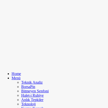
Home
Menü
Teknik Analiz
BorsaPin
Bitmeyen Senfoni
Halet-i Ruhiye
Anlık Tepkiler
Teknoloji