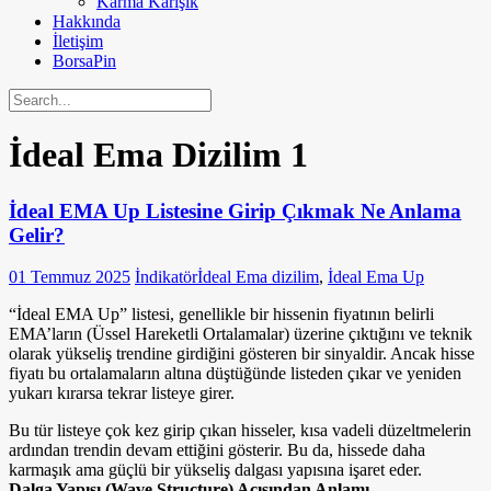
Karma Karışık
Hakkında
İletişim
BorsaPin
İdeal Ema Dizilim
1
İdeal EMA Up Listesine Girip Çıkmak Ne Anlama
Gelir?
01 Temmuz 2025
İndikatör
İdeal Ema dizilim
,
İdeal Ema Up
“İdeal EMA Up” listesi, genellikle bir hissenin fiyatının belirli
EMA’ların (Üssel Hareketli Ortalamalar) üzerine çıktığını ve teknik
olarak yükseliş trendine girdiğini gösteren bir sinyaldir. Ancak hisse
fiyatı bu ortalamaların altına düştüğünde listeden çıkar ve yeniden
yukarı kırarsa tekrar listeye girer.
Bu tür listeye çok kez girip çıkan hisseler, kısa vadeli düzeltmelerin
ardından trendin devam ettiğini gösterir. Bu da, hissede daha
karmaşık ama güçlü bir yükseliş dalgası yapısına işaret eder.
Dalga Yapısı (Wave Structure) Açısından Anlamı