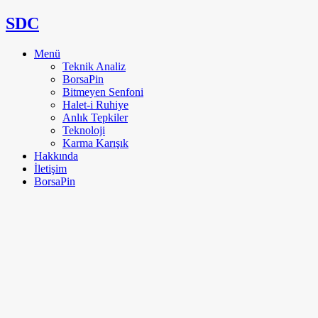
SDC
Menü
Teknik Analiz
BorsaPin
Bitmeyen Senfoni
Halet-i Ruhiye
Anlık Tepkiler
Teknoloji
Karma Karışık
Hakkında
İletişim
BorsaPin