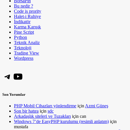
BorsaPin
Bu nedir ?
Code is prority
Halet-i Ruhiye
İndikatör
Karma Karışık
Pine Script
Python
Teknik Analiz
Teknoloji
Trading View
Wordpress
Telegram
YouTube
Son Yorumlar
PHP Mobil Cihazları yönlendirme
için
Azmi Güneş
Son bir hatıra
için
sdc
Arkadaşlık siteleri ve Tuzakları
için
can
Windows 7’de EasyPHP kurulumu (resimli anlatım)
için
mustafa