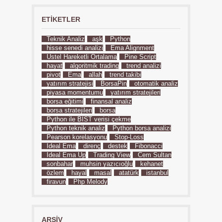
ETIKETLER
Teknik Analiz
aşk
Python
hisse senedi analizi
Ema Alignment
Üstel Hareketli Ortalama
Pine Script
hayat
algoritmik trading
trend analizi
pivot
Ema
allah
trend takibi
yatırım stratejisi
BorsaPin
otomatik analiz
piyasa momentumu
yatırım stratejileri
borsa eğitimi
finansal analiz
borsa stratejileri
borsa
Python ile BIST verisi çekme
Python teknik analiz
Python borsa analizi
Pearson korelasyonu
Stop-Loss
İdeal Ema
direnç
destek
Fibonacci
İdeal Ema Up
Trading View
Cem Sultan
sonbahar
muhsin yazıcıoğlu
kehanet
özlem
hayal
masal
atatürk
istanbul
firavun
Php Melody
ARŞIV