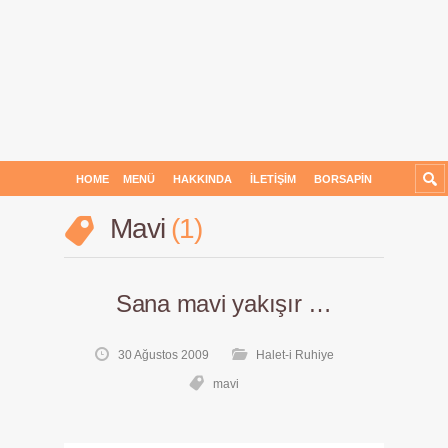
HOME
MENÜ
HAKKINDA
İLETIŞIM
BORSAPIN
Mavi
1
Sana mavi yakışır …
30 Ağustos 2009
Halet-i Ruhiye
mavi