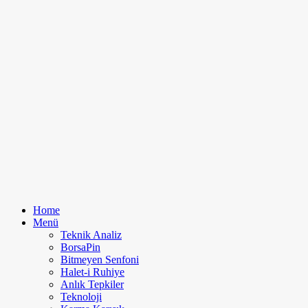
Home
Menü
Teknik Analiz
BorsaPin
Bitmeyen Senfoni
Halet-i Ruhiye
Anlık Tepkiler
Teknoloji