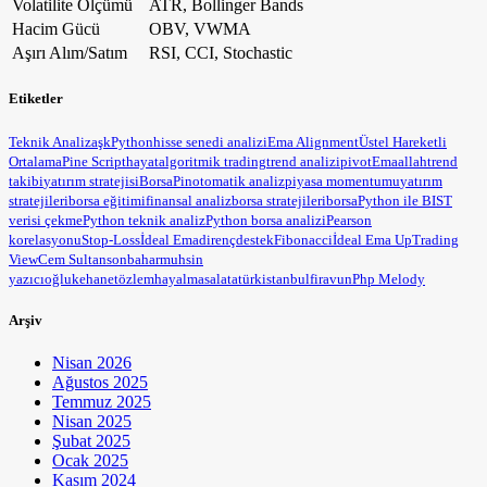
Volatilite Ölçümü
ATR, Bollinger Bands
Hacim Gücü
OBV, VWMA
Aşırı Alım/Satım
RSI, CCI, Stochastic
Etiketler
Teknik Analiz
aşk
Python
hisse senedi analizi
Ema Alignment
Üstel Hareketli
Ortalama
Pine Script
hayat
algoritmik trading
trend analizi
pivot
Ema
allah
trend
takibi
yatırım stratejisi
BorsaPin
otomatik analiz
piyasa momentumu
yatırım
stratejileri
borsa eğitimi
finansal analiz
borsa stratejileri
borsa
Python ile BIST
verisi çekme
Python teknik analiz
Python borsa analizi
Pearson
korelasyonu
Stop-Loss
İdeal Ema
direnç
destek
Fibonacci
İdeal Ema Up
Trading
View
Cem Sultan
sonbahar
muhsin
yazıcıoğlu
kehanet
özlem
hayal
masal
atatürk
istanbul
firavun
Php Melody
Arşiv
Nisan 2026
Ağustos 2025
Temmuz 2025
Nisan 2025
Şubat 2025
Ocak 2025
Kasım 2024