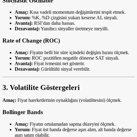
Stochastic Oscillator
Amaç:
Kısa vadeli momentum değişimlerini tespit etmek.
Yorum:
%K, %D çizgisini yukarı keserse AL sinyali.
Avantaj:
RSI’dan daha hassas.
Dezavantaj:
Yanıltıcı sinyaller üretmeye meyilli.
Rate of Change (ROC)
Amaç:
Fiyatın belli bir süre içindeki değişim hızını ölçmek.
Yorum:
ROC pozitiften negatife dönerse SAT sinyali.
Avantaj:
Fiyat ivmesini net gösterir.
Dezavantaj:
Gürültülü sinyal verebilir.
3. Volatilite Göstergeleri
Amaç:
Fiyat hareketlerinin oynaklığını (volatilitesini) ölçmek.
Bollinger Bands
Amaç:
Fiyatın ortalamadan sapma düzeyini ölçmek.
Yorum:
Fiyat üst banda değerse aşırı alım, alt banda değerse
aşırı satım olabilir.