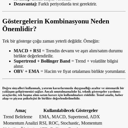
Dezavantaj:
Farklı periyotlarda test gerektirir.
Göstergelerin Kombinasyonu Neden
Önemlidir?
Tek bir gösterge çoğu zaman yeterli değildir. Örneğin:
MACD + RSI
= Trendin devamı ve aşırı alım/satım durumu
birlikte değerlendirilir.
Supertrend + Bollinger Band
= Trend + volatilite bilgisi
alınır.
OBV + EMA
= Hacim ve fiyat ortalaması birlikte yorumlanır.
Doğru sinyalleri kullanmak, yatırım kararlarınızda duygusallığı azaltır ve sistematik bir
yaklaşım geliştirmenizi sağlar. Ancak unutulmamalıdır ki, teknik göstergeler
yardımcı
araçlardır
, tek başına alım-satım kararı için kullanılmaları risklidir. Temel analiz, haber
akışı ve piyasa psikolojisi ile birlikte değerlendirilmelidir.
Amaç
Kullanılabilecek Göstergeler
Trend Belirleme
EMA, MACD, Supertrend, ADX
Momentum Analizi
RSI, ROC, Stochastic, Momentum