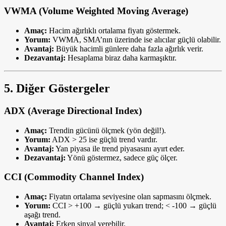
VWMA (Volume Weighted Moving Average)
Amaç:
Hacim ağırlıklı ortalama fiyatı göstermek.
Yorum:
VWMA, SMA’nın üzerinde ise alıcılar güçlü olabilir.
Avantaj:
Büyük hacimli günlere daha fazla ağırlık verir.
Dezavantaj:
Hesaplama biraz daha karmaşıktır.
5. Diğer Göstergeler
ADX (Average Directional Index)
Amaç:
Trendin gücünü ölçmek (yön değil!).
Yorum:
ADX > 25 ise güçlü trend vardır.
Avantaj:
Yan piyasa ile trend piyasasını ayırt eder.
Dezavantaj:
Yönü göstermez, sadece güç ölçer.
CCI (Commodity Channel Index)
Amaç:
Fiyatın ortalama seviyesine olan sapmasını ölçmek.
Yorum:
CCI > +100 → güçlü yukarı trend; < -100 → güçlü
aşağı trend.
Avantaj:
Erken sinyal verebilir.