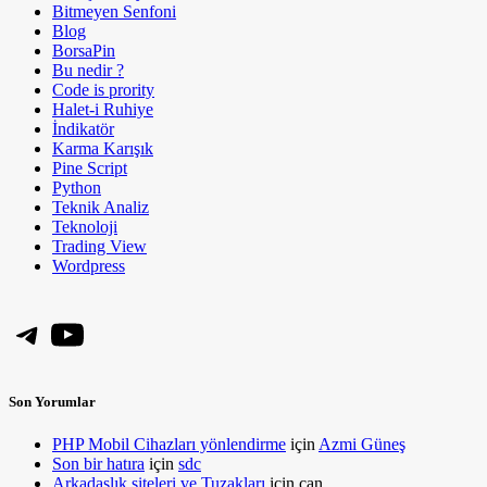
Bitmeyen Senfoni
Blog
BorsaPin
Bu nedir ?
Code is prority
Halet-i Ruhiye
İndikatör
Karma Karışık
Pine Script
Python
Teknik Analiz
Teknoloji
Trading View
Wordpress
Telegram
YouTube
Son Yorumlar
PHP Mobil Cihazları yönlendirme
için
Azmi Güneş
Son bir hatıra
için
sdc
Arkadaşlık siteleri ve Tuzakları
için
can