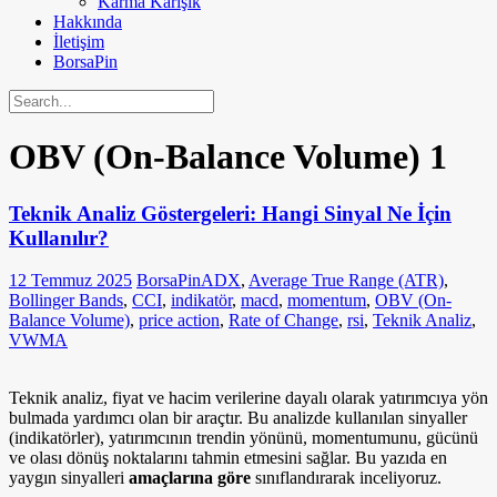
Karma Karışık
Hakkında
İletişim
BorsaPin
OBV (On-Balance Volume)
1
Teknik Analiz Göstergeleri: Hangi Sinyal Ne İçin
Kullanılır?
12 Temmuz 2025
BorsaPin
ADX
,
Average True Range (ATR)
,
Bollinger Bands
,
CCI
,
indikatör
,
macd
,
momentum
,
OBV (On-
Balance Volume)
,
price action
,
Rate of Change
,
rsi
,
Teknik Analiz
,
VWMA
Teknik analiz, fiyat ve hacim verilerine dayalı olarak yatırımcıya yön
bulmada yardımcı olan bir araçtır. Bu analizde kullanılan sinyaller
(indikatörler), yatırımcının trendin yönünü, momentumunu, gücünü
ve olası dönüş noktalarını tahmin etmesini sağlar. Bu yazıda en
yaygın sinyalleri
amaçlarına göre
sınıflandırarak inceliyoruz.