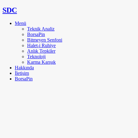
SDC
Menü
Teknik Analiz
BorsaPin
Bitmeyen Senfoni
Halet-i Ruhiye
Anlık Tepkiler
Teknoloji
Karma Karışık
Hakkında
İletişim
BorsaPin