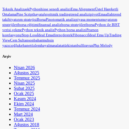
Teknik Analiz
aşk
Python
hisse senedi analizi
Ema Alignment
Üstel Hareketli
Ortalama
Pine Script
hayat
algoritmik trading
trend analizi
pivot
Ema
allah
trend
takibi
yatırım stratejisi
BorsaPin
otomatik analiz
piyasa momentumu
yatırım
stratejileri
borsa eğitimi
finansal analiz
borsa stratejileri
borsa
Python ile BIST
verisi çekme
Python teknik analiz
Python borsa analizi
Pearson
korelasyonu
Stop-Loss
İdeal Ema
direnç
destek
Fibonacci
İdeal Ema Up
Trading
View
Cem Sultan
sonbahar
muhsin
yazıcıoğlu
kehanet
özlem
hayal
masal
atatürk
istanbul
firavun
Php Melody
Arşiv
Nisan 2026
Ağustos 2025
Temmuz 2025
Nisan 2025
Şubat 2025
Ocak 2025
Kasım 2024
Ekim 2024
Temmuz 2024
Mart 2024
Ocak 2023
Ağustos 2018