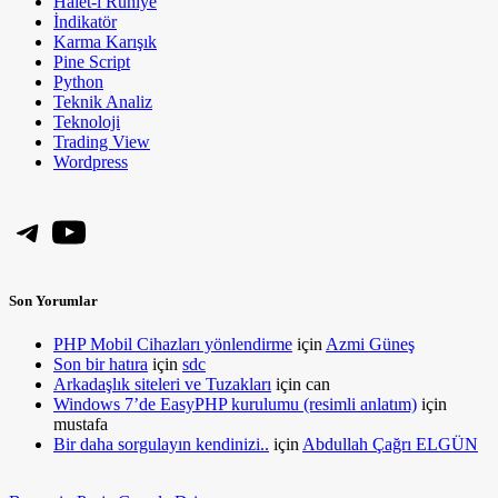
Halet-i Ruhiye
İndikatör
Karma Karışık
Pine Script
Python
Teknik Analiz
Teknoloji
Trading View
Wordpress
Telegram
YouTube
Son Yorumlar
PHP Mobil Cihazları yönlendirme
için
Azmi Güneş
Son bir hatıra
için
sdc
Arkadaşlık siteleri ve Tuzakları
için
can
Windows 7’de EasyPHP kurulumu (resimli anlatım)
için
mustafa
Bir daha sorgulayın kendinizi..
için
Abdullah Çağrı ELGÜN