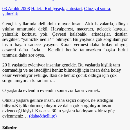
03 Aralık 2008
Halet-i Ruhiye
aşk
,
autostart
,
Otuz yıl sonra
,
yalnızlık
Gençlik yıllarında deli dolu oluyor insan. Aklı havalarda, dünya
yıkılsa umurunda değil. Hayalperest, maceracı, gelecek kaygısı,
yalnızlık korkusu yok. Çevresi kalabalık, arkadaşlar, dostlar,
sevgililer, ”yalnızlık nedir? ” bilmiyor. Bu yaşlarda çok sorgulamıyor
insan hayatı sadece yaşıyor. Karar vermesi daha kolay oluyor,
cesareti daha fazla… Kendini henüz tanımazken başka birini
tanıması daha zor oysa.
20 li yaşlarda evleniyor insanlar genelde. Bu yaşlarda kişilik tam
oturmadığı ve ne istediğini henüz bilmediği için insan daha kolay
karar verebiliyor evliliğe. İkisi de henüz çocuk olduğu için çok
sorgulamıyorlar kararlarını…
O yaşlarda evlendin evlendin sonra zor karar vermek.
Otuzlu yaşlara gelince insan, daha seçici oluyor, ne istediğini
biliyor.Kişilik oturmuş oluyor ve daha çok sorguluyor insan
evleneceği kişiyi. Kısacası 30 lu yaşlara kaldıysanız biraz güç
evlenmeniz…
(daha&helliip;)
Etiketler