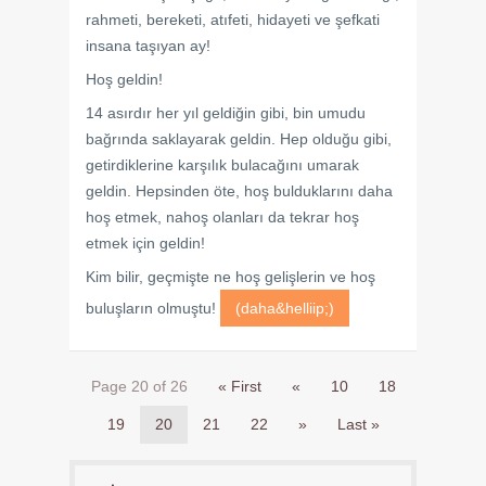
rahmeti, bereketi, atıfeti, hidayeti ve şefkati
insana taşıyan ay!
Hoş geldin!
14 asırdır her yıl geldiğin gibi, bin umudu
bağrında saklayarak geldin. Hep olduğu gibi,
getirdiklerine karşılık bulacağını umarak
geldin. Hepsinden öte, hoş bulduklarını daha
hoş etmek, nahoş olanları da tekrar hoş
etmek için geldin!
Kim bilir, geçmişte ne hoş gelişlerin ve hoş
buluşların olmuştu!
(daha&helliip;)
Page 20 of 26
« First
«
10
18
19
20
21
22
»
Last »