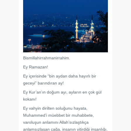
Bismillahirrahmanirrahim.
Ey Ramazan!
Ey içerisinde “bin aydan daha hayırlı bir
geceyi” barındıran ay!
Ey Kur’an’ın doğum ayı, ayların en çok gül
kokanı!
Ey vahyin dirilten soluğunu hayata,
Muhammed’i müebbet bir muhabbete,
varoluşun anlamını Allah’sızlaştıkça
anlamsızlaşan çağa, insanın yitirdiği insanlığı,