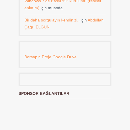
Windows 7’de EasyPHP kurulumu (resimli
anlatım)
için
mustafa
Bir daha sorgulayın kendinizi..
için
Abdullah
Çağrı ELGÜN
Borsapin Proje Google Drive
SPONSOR BAĞLANTILAR