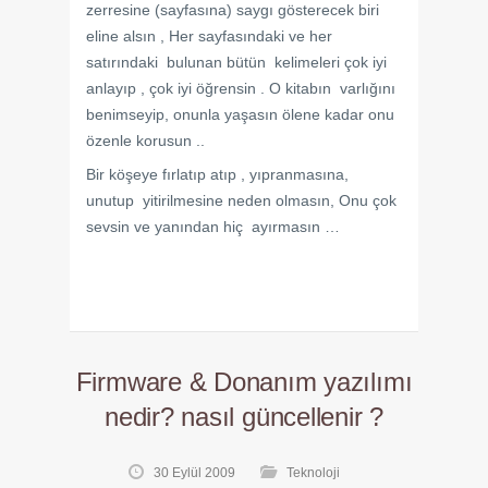
zerresine (sayfasına) saygı gösterecek biri
eline alsın , Her sayfasındaki ve her
satırındaki bulunan bütün kelimeleri çok iyi
anlayıp , çok iyi öğrensin . O kitabın varlığını
benimseyip, onunla yaşasın ölene kadar onu
özenle korusun ..
Bir köşeye fırlatıp atıp , yıpranmasına,
unutup yitirilmesine neden olmasın, Onu çok
sevsin ve yanından hiç ayırmasın …
Firmware & Donanım yazılımı
nedir? nasıl güncellenir ?
30 Eylül 2009
Teknoloji