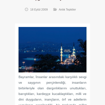
18 Eylül 2009
Anlık Tepkiler
Bayramlar, İnsanlar arasındaki karşılıklı sevgi
ve saygının perçinlendiği, insanların
birbirleriyle olan dargınlıklarını unuttukları,
barıştıkları, kardeşçe kucaklaştıkları, milli ve
dini duyguların, inançların, örf ve adetlerin
uygulanıp sergilendiği, bir toplumda millet