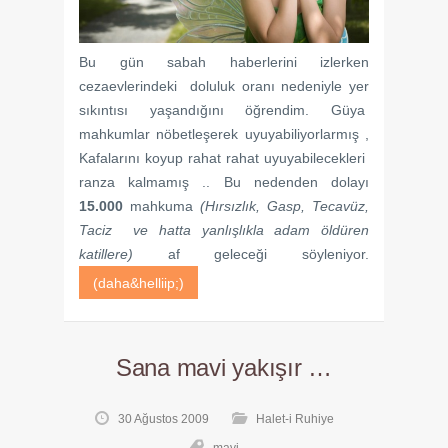
Bu gün sabah haberlerini izlerken
cezaevlerindeki doluluk oranı nedeniyle yer
sıkıntısı yaşandığını öğrendim. Güya
mahkumlar nöbetleşerek uyuyabiliyorlarmış ,
Kafalarını koyup rahat rahat uyuyabilecekleri
ranza kalmamış .. Bu nedenden dolayı
15.000
mahkuma
(Hırsızlık, Gasp, Tecavüz,
Taciz ve hatta yanlışlıkla adam öldüren
katillere)
af geleceği söyleniyor.
(daha&helliip;)
Sana mavi yakışır …
30 Ağustos 2009
Halet-i Ruhiye