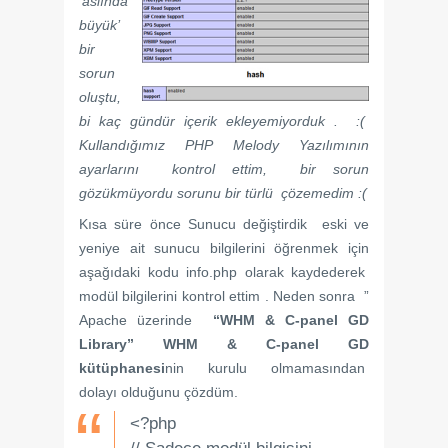
‘aslında
büyük’
bir
sorun
oluştu,
bi kaç gündür içerik ekleyemiyorduk . :(
Kullandığımız PHP Melody Yazılımının
ayarlarını kontrol ettim, bir sorun
gözükmüyordu sorunu bir türlü çözemedim :(
Kısa süre önce Sunucu değiştirdik eski ve
yeniye ait sunucu bilgilerini öğrenmek için
aşağıdaki kodu info.php olarak kaydederek
modül bilgilerini kontrol ettim . Neden sonra ”
Apache üzerinde
“WHM & C-panel GD
Library” WHM & C-p
anel GD
kütüphanesi
nin kurulu olmamasından
dolayı olduğunu çözdüm.
<?php