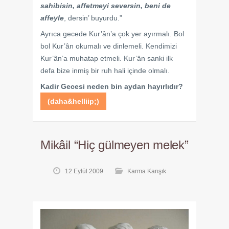
sahibisin, affetmeyi seversin, beni de
affeyle
, dersin’ buyurdu.”
Ayrıca gecede Kur’ân’a çok yer ayırmalı. Bol
bol Kur’ân okumalı ve dinlemeli. Kendimizi
Kur’ân’a muhatap etmeli. Kur’ân sanki ilk
defa bize inmiş bir ruh hali içinde olmalı.
Kadir Gecesi neden bin aydan hayırlıdır?
(daha&helliip;)
Mikâil “Hiç gülmeyen melek”
12 Eylül 2009
Karma Karışık