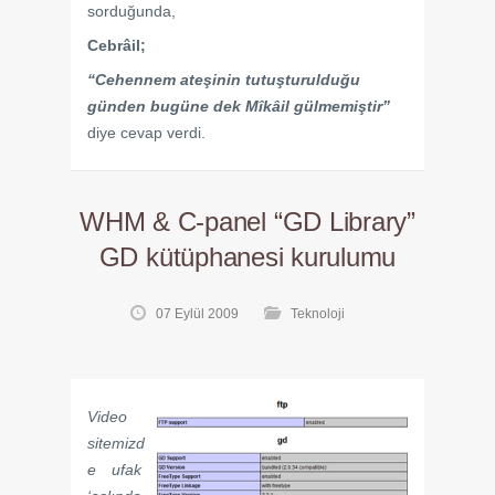
sorduğunda,
Cebrâil;
“Cehennem ateşinin tutuşturulduğu
günden bugüne dek Mîkâil gülmemiştir”
diye cevap verdi.
WHM & C-panel “GD Library”
GD kütüphanesi kurulumu
07 Eylül 2009
Teknoloji
Video
sitemizd
e ufak