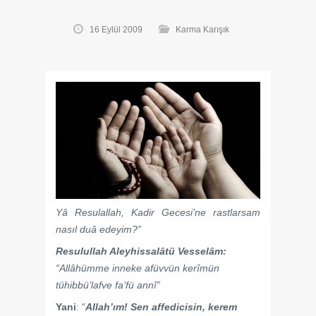
16 Eylül 2009
Karma Karışık
Yâ Resulallah, Kadir Gecesi’ne rastlarsam
nasıl duâ edeyim?”
Resulullah Aleyhissalâtü Vesselâm:
“Allâhümme inneke afüvvün kerîmün
tühibbü’lafve fa’fü annî”
Yani
: “
Allah’ım! Sen affedicisin, kerem