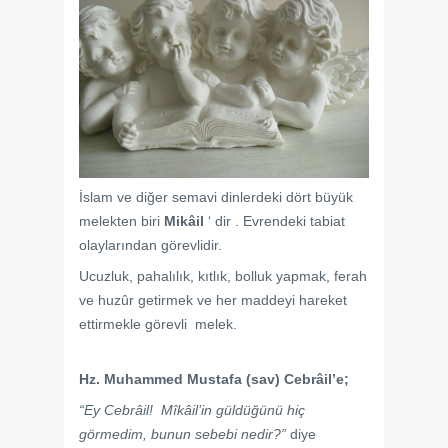
İslam ve diğer semavi dinlerdeki dört büyük
melekten biri
Mikâil
‘ dir . Evrendeki tabiat
olaylarından görevlidir.
Ucuzluk, pahalılık, kıtlık, bolluk yapmak, ferah
ve huzûr getirmek ve her maddeyi hareket
ettirmekle görevli melek.
Hz. Muhammed Mustafa (sav) Cebrâil’e;
“Ey Cebrâil! Mîkâil’in güldüğünü hiç
görmedim, bunun sebebi nedir?”
diye