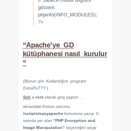
// Sadece modül bilgisini
gösterir.
phpinfo(INFO_MODULES);
?>
“Apache’ye GD
kütüphanesi nasıl kurulur
“
(Bunun için Kullandığım program :
ExtraPuTTY )
Ssh
a
root
olarak giriş yaptım ,
ekrandaki Komut satırına
/scripts/easyapache
komutunu yazıp 5 .
satırda yer alan
“PHP Encryption and
Image Manipulation”
seçeneğini seçip