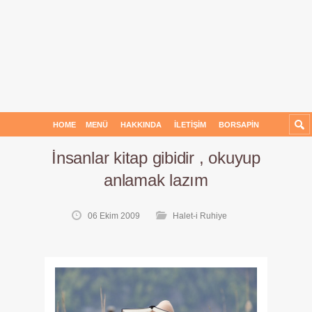
HOME
MENÜ
HAKKINDA
İLETIŞIM
BORSAPIN
İnsanlar kitap gibidir , okuyup
anlamak lazım
06 Ekim 2009
Halet-i Ruhiye