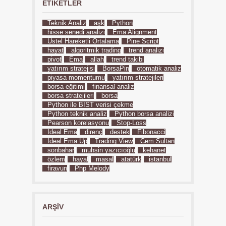
ETIKETLER
Teknik Analiz
aşk
Python
hisse senedi analizi
Ema Alignment
Üstel Hareketli Ortalama
Pine Script
hayat
algoritmik trading
trend analizi
pivot
Ema
allah
trend takibi
yatırım stratejisi
BorsaPin
otomatik analiz
piyasa momentumu
yatırım stratejileri
borsa eğitimi
finansal analiz
borsa stratejileri
borsa
Python ile BIST verisi çekme
Python teknik analiz
Python borsa analizi
Pearson korelasyonu
Stop-Loss
İdeal Ema
direnç
destek
Fibonacci
İdeal Ema Up
Trading View
Cem Sultan
sonbahar
muhsin yazıcıoğlu
kehanet
özlem
hayal
masal
atatürk
istanbul
firavun
Php Melody
ARŞIV