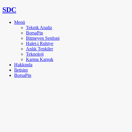
SDC
Menü
Teknik Analiz
BorsaPin
Bitmeyen Senfoni
Halet-i Ruhiye
Anlık Tepkiler
Teknoloji
Karma Karışık
Hakkında
İletişim
BorsaPin