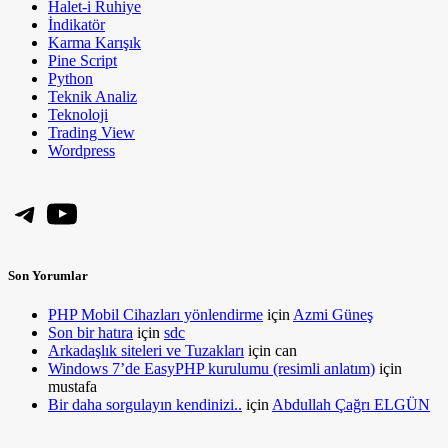
Halet-i Ruhiye
İndikatör
Karma Karışık
Pine Script
Python
Teknik Analiz
Teknoloji
Trading View
Wordpress
Telegram
YouTube
Son Yorumlar
PHP Mobil Cihazları yönlendirme
için
Azmi Güneş
Son bir hatıra
için
sdc
Arkadaşlık siteleri ve Tuzakları
için
can
Windows 7’de EasyPHP kurulumu (resimli anlatım)
için
mustafa
Bir daha sorgulayın kendinizi..
için
Abdullah Çağrı ELGÜN