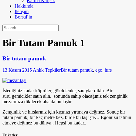
Karma Karışık
Hakkında
İletişim
BorsaPin
Bir Tutam Pamuk
1
Bir tutam pamuk
13 Kasım 2015
Anlık Tepkiler
Bir tutam pamuk
,
ego
,
hırs
İstediğiniz kadar köprüler, gökdelenler, saraylar dikin. Bir
sürü gemicikler satın alın, sonunda sahip olacağınız tek zenginlik
mezarınıza dikilecek aha da bu taştır.
Zenginlik ve hırslarınız için kıçınızı yırtmaya değmez. Sonuç bir
tutam pamuk, bir kaç metre bez, birde bu taş işte… Egonuzu tatmin
etmeye değmez bu dünya.. Hepsi bu kadar..
Etiketler