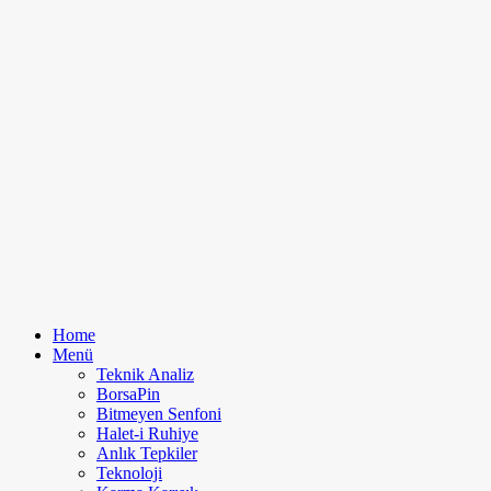
Home
Menü
Teknik Analiz
BorsaPin
Bitmeyen Senfoni
Halet-i Ruhiye
Anlık Tepkiler
Teknoloji