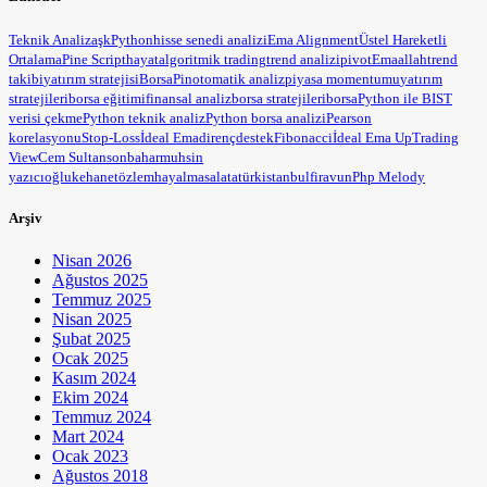
Teknik Analiz
aşk
Python
hisse senedi analizi
Ema Alignment
Üstel Hareketli
Ortalama
Pine Script
hayat
algoritmik trading
trend analizi
pivot
Ema
allah
trend
takibi
yatırım stratejisi
BorsaPin
otomatik analiz
piyasa momentumu
yatırım
stratejileri
borsa eğitimi
finansal analiz
borsa stratejileri
borsa
Python ile BIST
verisi çekme
Python teknik analiz
Python borsa analizi
Pearson
korelasyonu
Stop-Loss
İdeal Ema
direnç
destek
Fibonacci
İdeal Ema Up
Trading
View
Cem Sultan
sonbahar
muhsin
yazıcıoğlu
kehanet
özlem
hayal
masal
atatürk
istanbul
firavun
Php Melody
Arşiv
Nisan 2026
Ağustos 2025
Temmuz 2025
Nisan 2025
Şubat 2025
Ocak 2025
Kasım 2024
Ekim 2024
Temmuz 2024
Mart 2024
Ocak 2023
Ağustos 2018