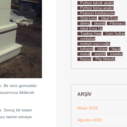
Python teknik analiz
Python borsa analizi
Pearson korelasyonu
Stop-Loss
İdeal Ema
direnç
destek
Fibonacci
İdeal Ema Up
Trading View
Cem Sultan
sonbahar
muhsin yazıcıoğlu
kehanet
özlem
hayal
masal
atatürk
istanbul
firavun
Php Melody
n. Bir sürü gemicikler
mezarınıza dikilecek
ARŞIV
Nisan 2026
ez. Sonuç bir tutam
uzu tatmin etmeye
Ağustos 2025