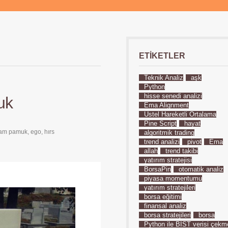
ETIKETLER
Teknik Analiz
aşk
Python
hisse senedi analizi
uk
Ema Alignment
Üstel Hareketli Ortalama
Pine Script
hayat
utam pamuk
,
ego
,
hırs
algoritmik trading
trend analizi
pivot
Ema
allah
trend takibi
yatırım stratejisi
BorsaPin
otomatik analiz
piyasa momentumu
yatırım stratejileri
borsa eğitimi
finansal analiz
borsa stratejileri
borsa
Python ile BIST verisi çekm