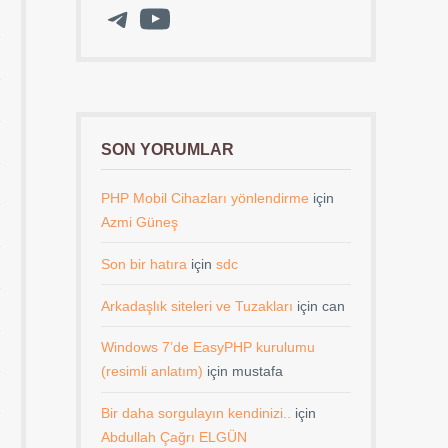
Telegram
YouTube
SON YORUMLAR
PHP Mobil Cihazları yönlendirme
için
Azmi Güneş
Son bir hatıra
için
sdc
Arkadaşlık siteleri ve Tuzakları
için
can
Windows 7’de EasyPHP kurulumu
(resimli anlatım)
için
mustafa
Bir daha sorgulayın kendinizi..
için
Abdullah Çağrı ELGÜN