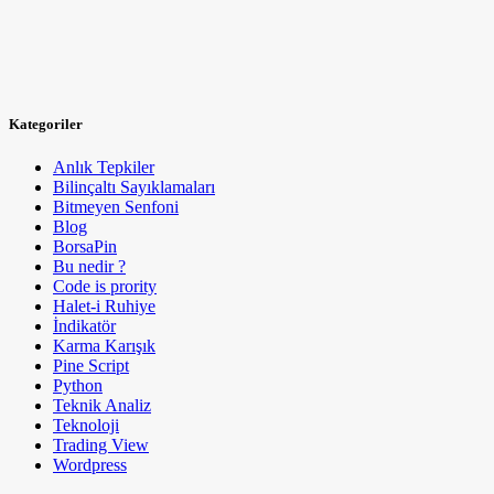
Kategoriler
Anlık Tepkiler
Bilinçaltı Sayıklamaları
Bitmeyen Senfoni
Blog
BorsaPin
Bu nedir ?
Code is prority
Halet-i Ruhiye
İndikatör
Karma Karışık
Pine Script
Python
Teknik Analiz
Teknoloji
Trading View
Wordpress