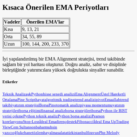
Kısaca Önerilen EMA Periyotları
Vadeler
Önerilen EMA’lar
Kısa
9, 13, 21
Orta
34, 55, 89
Uzun
100, 144, 200, 233, 370
İyi yapılandırılmış bir EMA Alignment stratejisi, trend takibinde
sağlam bir yol haritası oluşturur. Doğru analiz, sabır ve disiplinle
birleştiğinde yatırımcılara yüksek doğrulukta sinyaller sunabilir.
Etiketler
Teknik Analiz
aşk
Python
hisse senedi analizi
Ema Alignment
Üstel Hareketli
Ortalama
Pine Script
hayat
algoritmik trading
trend analizi
pivot
Ema
allah
trend
takibi
yatırım stratejisi
BorsaPin
otomatik analiz
piyasa momentumu
yatırım
stratejileri
borsa eğitimi
finansal analiz
borsa stratejileri
borsa
Python ile BIST
verisi çekme
Python teknik analiz
Python borsa analizi
Pearson
korelasyonu
Stop-Loss
İdeal Ema
direnç
destek
Fibonacci
İdeal Ema Up
Trading
View
Cem Sultan
sonbahar
muhsin
yazıcıoğlu
kehanet
özlem
hayal
masal
atatürk
istanbul
firavun
Php Melody