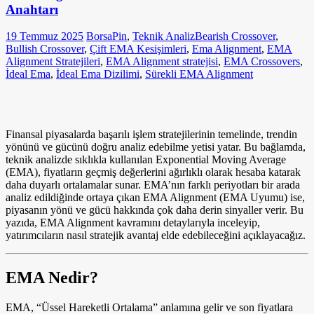
Anahtarı
19 Temmuz 2025
BorsaPin
,
Teknik Analiz
Bearish Crossover
,
Bullish Crossover
,
Çift EMA Kesişimleri
,
Ema Alignment
,
EMA
Alignment Stratejileri
,
EMA Alignment stratejisi
,
EMA Crossovers
,
İdeal Ema
,
İdeal Ema Dizilimi
,
Sürekli EMA Alignment
Finansal piyasalarda başarılı işlem stratejilerinin temelinde, trendin
yönünü ve gücünü doğru analiz edebilme yetisi yatar. Bu bağlamda,
teknik analizde sıklıkla kullanılan Exponential Moving Average
(EMA), fiyatların geçmiş değerlerini ağırlıklı olarak hesaba katarak
daha duyarlı ortalamalar sunar. EMA’nın farklı periyotları bir arada
analiz edildiğinde ortaya çıkan EMA Alignment (EMA Uyumu) ise,
piyasanın yönü ve gücü hakkında çok daha derin sinyaller verir. Bu
yazıda, EMA Alignment kavramını detaylarıyla inceleyip,
yatırımcıların nasıl stratejik avantaj elde edebileceğini açıklayacağız.
EMA Nedir?
EMA, “Üssel Hareketli Ortalama” anlamına gelir ve son fiyatlara