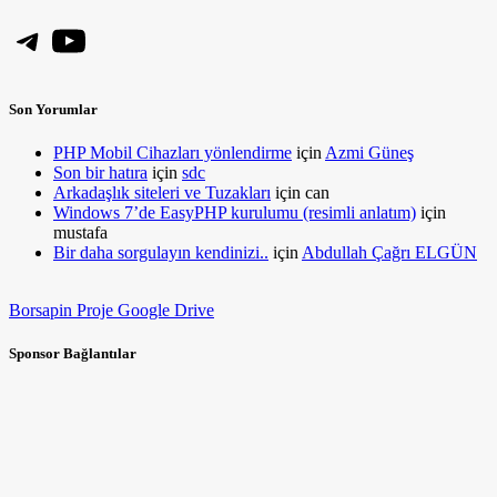
Telegram
YouTube
Son Yorumlar
PHP Mobil Cihazları yönlendirme
için
Azmi Güneş
Son bir hatıra
için
sdc
Arkadaşlık siteleri ve Tuzakları
için
can
Windows 7’de EasyPHP kurulumu (resimli anlatım)
için
mustafa
Bir daha sorgulayın kendinizi..
için
Abdullah Çağrı ELGÜN
Borsapin Proje Google Drive
Sponsor Bağlantılar