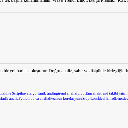
 tek başına kullanılmamalı; Wave Trend, Elliott Dalga Prensibi, RSI, 
 bir yol haritası oluşturur. Doğru analiz, sabır ve disiplinle birleştiğind
ama
Pine Script
hayat
algoritmik trading
trend analizi
pivot
Ema
allah
trend takibi
yatırı
eknik analiz
Python borsa analizi
Pearson korelasyonu
Stop-Loss
İdeal Ema
direnç
des