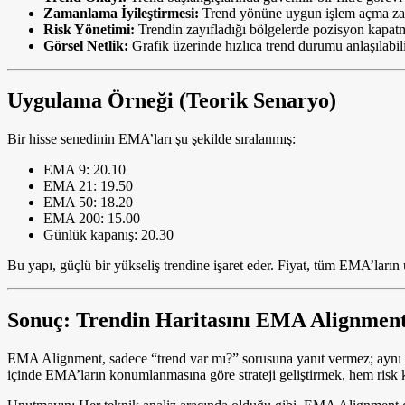
Zamanlama İyileştirmesi:
Trend yönüne uygun işlem açma zama
Risk Yönetimi:
Trendin zayıfladığı bölgelerde pozisyon kapatma
Görsel Netlik:
Grafik üzerinde hızlıca trend durumu anlaşılabili
Uygulama Örneği (Teorik Senaryo)
Bir hisse senedinin EMA’ları şu şekilde sıralanmış:
EMA 9: 20.10
EMA 21: 19.50
EMA 50: 18.20
EMA 200: 15.00
Günlük kapanış: 20.30
Bu yapı, güçlü bir yükseliş trendine işaret eder. Fiyat, tüm EMA’ları
Sonuç: Trendin Haritasını EMA Alignment 
EMA Alignment, sadece “trend var mı?” sorusuna yanıt vermez; aynı zam
içinde EMA’ların konumlanmasına göre strateji geliştirmek, hem risk kon