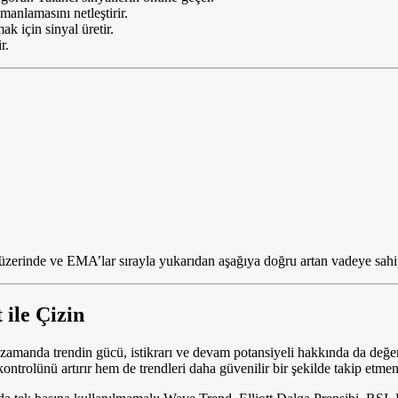
nlamasını netleştirir.
k için sinyal üretir.
r.
n üzerinde ve EMA’lar sırayla yukarıdan aşağıya doğru artan vadeye sahi
ile Çizin
anda trendin gücü, istikrarı ve devam potansiyeli hakkında da değerli 
trolünü artırır hem de trendleri daha güvenilir bir şekilde takip etmeni