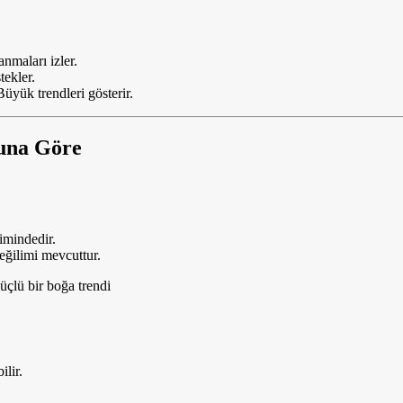
anmaları izler.
tekler.
üyük trendleri gösterir.
una Göre
imindedir.
eğilimi mevcuttur.
ü bir boğa trendi
lir.