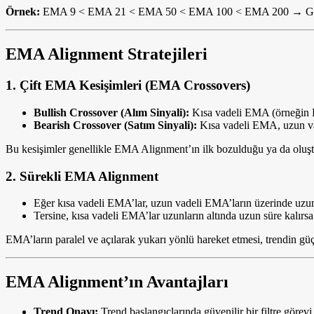
Örnek:
EMA 9 < EMA 21 < EMA 50 < EMA 100 < EMA 200 → Güçlü
EMA Alignment Stratejileri
1. Çift EMA Kesişimleri (EMA Crossovers)
Bullish Crossover (Alım Sinyali):
Kısa vadeli EMA (örneğin E
Bearish Crossover (Satım Sinyali):
Kısa vadeli EMA, uzun vad
Bu kesişimler genellikle EMA Alignment’ın ilk bozulduğu ya da oluşt
2. Sürekli EMA Alignment
Eğer kısa vadeli EMA’lar, uzun vadeli EMA’ların üzerinde uzun sür
Tersine, kısa vadeli EMA’lar uzunların altında uzun süre kalırsa 
EMA’ların paralel ve açılarak yukarı yönlü hareket etmesi, trendin güçl
EMA Alignment’ın Avantajları
Trend Onayı:
Trend başlangıçlarında güvenilir bir filtre görevi