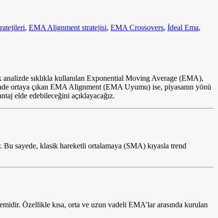
tejileri
,
EMA Alignment stratejisi
,
EMA Crossovers
,
İdeal Ema
,
nik analizde sıklıkla kullanılan Exponential Moving Average (EMA),
dildiğinde ortaya çıkan EMA Alignment (EMA Uyumu) ise, piyasanın yönü
ntaj elde edebileceğini açıklayacağız.
r. Bu sayede, klasik hareketli ortalamaya (SMA) kıyasla trend
idir. Özellikle kısa, orta ve uzun vadeli EMA’lar arasında kurulan