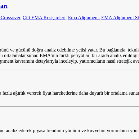
arı
 Crossover
,
Çift EMA Kesişimleri
,
Ema Alignment
,
EMA Alignment Stra
n yönünü ve gücünü doğru analiz edebilme yetisi yatar. Bu bağlamda, tek
yarlı ortalamalar sunar. EMA’nın farklı periyotları bir arada analiz e
ent kavramını detaylarıyla inceleyip, yatırımcıların nasıl stratejik ava
fazla ağırlık vererek fiyat hareketlerine daha duyarlı bir ortalama suna
 analiz ederek piyasa trendinin yönünü ve kuvvetini yorumlama yöntem