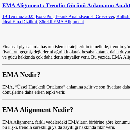
EMA Alignment : Trendin Gücünü Anlamanın Anaht
19 Temmuz 2025
BorsaPin
,
Teknik Analiz
Bearish Crossover
,
Bullish
İdeal Ema Dizilimi
,
Sürekli EMA Alignment
Finansal piyasalarda başarılı işlem stratejilerinin temelinde, trendi
fiyatların geçmiş değerlerini ağırlıklı olarak hesaba katarak daha du
ve gücü hakkında çok daha derin sinyaller verir. Bu yazıda, EMA Alignm
EMA Nedir?
EMA, “Üssel Hareketli Ortalama” anlamına gelir ve son fiyatlara daha 
dönüşlerine daha erken tepki verir.
EMA Alignment Nedir?
EMA Alignment, farklı vadelerdeki EMA’ların birbirine göre konumunu
bu ilişki, trendin sürekliliği ya da zayıflığı hakkında fikir verir.