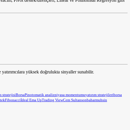
Hacim, Pivot destek/dirençleri, Linear ve Polinomsal Regresyon gibi
e yatırımcılara yüksek doğrulukta sinyaller sunabilir.
m stratejisi
BorsaPin
otomatik analiz
piyasa momentumu
yatırım stratejileri
borsa
tek
Fibonacci
İdeal Ema Up
Trading View
Cem Sultan
sonbahar
muhsin