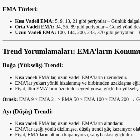
EMA Türleri:
Kısa Vadeli EMA:
5, 9, 13, 21 gibi periyotlar – Günlük dalgal
Orta Vadeli EMA:
34, 55, 89 gibi periyotlar – Genel yönü des
Uzun Vadeli EMA:
100, 144, 200, 233, 370 gibi periyotlar – B
Trend Yorumlamaları: EMA’ların Konum
Boğa (Yükseliş) Trendi:
Kısa vadeli EMA’lar, uzun vadeli EMA’ların üzerindedir.
EMA’lar yukarı yönlü hizalanmış ve birbirinden uzaklaşma eğil
Fiyat, tüm EMA’ların üzerinde seyrediyorsa, güçlü bir yükseliş 
Örnek:
EMA 9 > EMA 21 > EMA 50 > EMA 100 > EMA 200 → Güçl
Ayı (Düşüş) Trendi:
Kısa vadeli EMA’lar, uzun vadeli EMA’ların altındadır.
EMA’lar aşağı yönlü dizilmişse, düşüş trendi güç kazanıyor olabi
Fiyat, EMA’ların altında kapanıyorsa, satış baskısı güçlüdür.