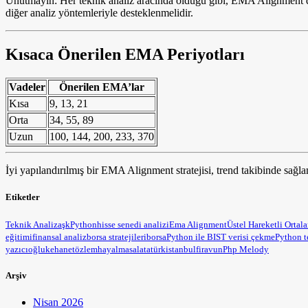
Unutmayın: Her teknik analiz aracında olduğu gibi, EMA Alignment da
diğer analiz yöntemleriyle desteklenmelidir.
Kısaca Önerilen EMA Periyotları
Vadeler
Önerilen EMA’lar
Kısa
9, 13, 21
Orta
34, 55, 89
Uzun
100, 144, 200, 233, 370
İyi yapılandırılmış bir EMA Alignment stratejisi, trend takibinde sağlam
Etiketler
Teknik Analiz
aşk
Python
hisse senedi analizi
Ema Alignment
Üstel Hareketli Ortal
eğitimi
finansal analiz
borsa stratejileri
borsa
Python ile BIST verisi çekme
Python t
yazıcıoğlu
kehanet
özlem
hayal
masal
atatürk
istanbul
firavun
Php Melody
Arşiv
Nisan 2026