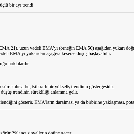
 bir ayı trendi
MA 21), uzun vadeli EMA’yı (örneğin EMA 50) aşağıdan yukarı doğru k
eli EMA’yı yukarıdan aşağıya keserse düşüş başlayabilir.
uğu noktalardır.
e kalırsa bu, istikrarlı bir yükseliş trendinin göstergesidir.
düşüş trendinin sürekliliği anlamına gelir.
endiğini gösterir. EMA’ların daralması ya da birbirine yaklaşması, potan
 görür. Yalancı sinyallerin önüne geçer.