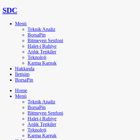
SDC
Menü
Teknik Analiz
BorsaPin
Bitmeyen Senfoni
Halet-i Ruhiye
Anlık Tepkiler
Teknoloji
Karma Karışık
Hakkında
İletişim
BorsaPin
Home
Menü
Teknik Analiz
BorsaPin
Bitmeyen Senfoni
Halet-i Ruhiye
Anlık Tepkiler
Teknoloji
Karma Karışık