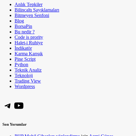
Anlık Tepkiler
Bilinçaltı Sayıklamaları
Bitmeyen Senfoni
Blog
BorsaPin
Bu nedir ?
Code is prority
Halet-i Ruhiye
İndikatör
Karma Karışık
Pine Script
Python
Teknik Analiz
Teknoloji
Trading View
Wordpress
Telegram
YouTube
Son Yorumlar