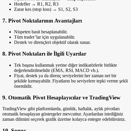
Hedefler → R1, R2, R3
Zarar kes (stop loss) → S1, S2, S3
7. Pivot Noktalarının Avantajları
Nispeten basit hesaplanabilir.
Tüm trader’lar için uygulanabilir.
Destek ve dirençleri objektif olarak sunar.
8. Pivot Noktaları ile İlgili Uyarılar
Tek başına kullanmak yerine diğer indikatörlerle birlikte
değerlendirilmelidir (EMA, RSI, MACD vb.).
Fiyat, destek ya da direnç seviyelerini her zaman net bir
şekilde kırmayabilir. Fiyatların bu seviyelere tepki verme şekli
önemlidir.
9. Otomatik Pivot Hesaplayıcılar ve TradingView
TradingView gibi platformlarda, günlük, haftalık, aylık pivotları
otomatik hesaplayan göstergeler mevcuttur. Ayarlardan istediğiniz
zaman dilimini seçerek grafik üzerine kolayca entegre edebilirsiniz.
10. Sonuç