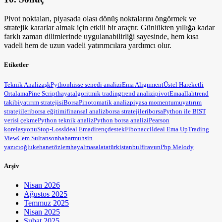
Pivot noktaları, piyasada olası dönüş noktalarını öngörmek ve
stratejik kararlar almak için etkili bir araçtır. Günlükten yıllığa kadar
farklı zaman dilimlerinde uygulanabilirliği sayesinde, hem kısa
vadeli hem de uzun vadeli yatırımcılara yardımcı olur.
Etiketler
Teknik Analiz
aşk
Python
hisse senedi analizi
Ema Alignment
Üstel Hareketli
Ortalama
Pine Script
hayat
algoritmik trading
trend analizi
pivot
Ema
allah
trend
takibi
yatırım stratejisi
BorsaPin
otomatik analiz
piyasa momentumu
yatırım
stratejileri
borsa eğitimi
finansal analiz
borsa stratejileri
borsa
Python ile BIST
verisi çekme
Python teknik analiz
Python borsa analizi
Pearson
korelasyonu
Stop-Loss
İdeal Ema
direnç
destek
Fibonacci
İdeal Ema Up
Trading
View
Cem Sultan
sonbahar
muhsin
yazıcıoğlu
kehanet
özlem
hayal
masal
atatürk
istanbul
firavun
Php Melody
Arşiv
Nisan 2026
Ağustos 2025
Temmuz 2025
Nisan 2025
Şubat 2025