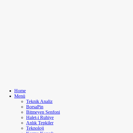
Home
Menü
Teknik Analiz
BorsaPin
Bitmeyen Senfoni
Halet-i Ruhiye
Anlık Tepkiler
Teknoloji