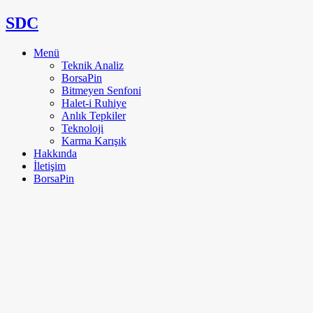
SDC
Menü
Teknik Analiz
BorsaPin
Bitmeyen Senfoni
Halet-i Ruhiye
Anlık Tepkiler
Teknoloji
Karma Karışık
Hakkında
İletişim
BorsaPin