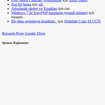
PHP Mobil Cihazları yönlendirme
için
Azmi Güneş
Son bir hatıra
için
sdc
Arkadaşlık siteleri ve Tuzakları
için
can
Windows 7’de EasyPHP kurulumu (resimli anlatım)
için
mustafa
Bir daha sorgulayın kendinizi..
için
Abdullah Çağrı ELGÜN
Borsapin Proje Google Drive
Sponsor Bağlantılar