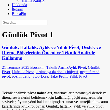
Karma Karışık
Hakkında
İletişim
BorsaPin
Günlük Pivot
1
Günlük, Haftalık, Aylık ve Yıllık Pivot, Destek ve
Direnç Bölgelerinin Önemi ve Teknik Analizde
Kullanımı
21 Temmuz 2025
BorsaPin
,
Teknik Analiz
Aylık Pivot
,
Günlük
Pivot
,
Haftalık Pivot
,
kırılma ya da dönüş bölgesi
,
negatif trend
,
pivot
,
pozitif trend
,
Stop-Loss
,
Take-Profit
,
Yıllık Pivot
Teknik analizde
pivot noktaları
, yatırımcıların potansiyel destek ve
direnç seviyelerini belirlemek için kullandığı güçlü araçlardır. Bu
seviyeler, fiyatın yönü hakkında ipuçları sunar ve stratejik alım-satım
kararlarında kritik rol oynar. Günlük, haftalık, aylık ve yıllık pivot