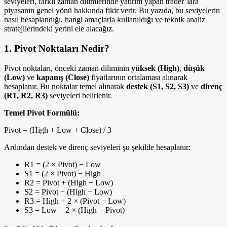
seviyeleri, farklı zaman dilimlerinde yatırım yapan trader’lara
piyasanın genel yönü hakkında fikir verir. Bu yazıda, bu seviyelerin
nasıl hesaplandığı, hangi amaçlarla kullanıldığı ve teknik analiz
stratejilerindeki yerini ele alacağız.
1. Pivot Noktaları Nedir?
Pivot noktaları, önceki zaman diliminin
yüksek (High)
,
düşük
(Low)
ve
kapanış (Close)
fiyatlarının ortalaması alınarak
hesaplanır. Bu noktalar temel alınarak
destek (S1, S2, S3)
ve
direnç
(R1, R2, R3)
seviyeleri belirlenir.
Temel Pivot Formülü:
Pivot = (High + Low + Close) / 3
Ardından destek ve direnç seviyeleri şu şekilde hesaplanır:
R1 = (2 × Pivot) − Low
S1 = (2 × Pivot) − High
R2 = Pivot + (High − Low)
S2 = Pivot − (High − Low)
R3 = High + 2 × (Pivot − Low)
S3 = Low − 2 × (High − Pivot)