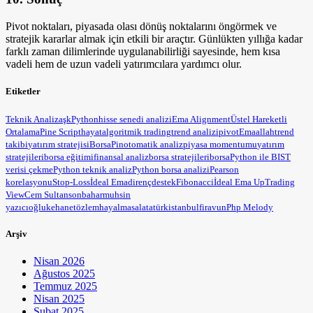
Pivot noktaları, piyasada olası dönüş noktalarını öngörmek ve
stratejik kararlar almak için etkili bir araçtır. Günlükten yıllığa kadar
farklı zaman dilimlerinde uygulanabilirliği sayesinde, hem kısa
vadeli hem de uzun vadeli yatırımcılara yardımcı olur.
Etiketler
Teknik Analiz
aşk
Python
hisse senedi analizi
Ema Alignment
Üstel Hareketli
Ortalama
Pine Script
hayat
algoritmik trading
trend analizi
pivot
Ema
allah
trend
takibi
yatırım stratejisi
BorsaPin
otomatik analiz
piyasa momentumu
yatırım
stratejileri
borsa eğitimi
finansal analiz
borsa stratejileri
borsa
Python ile BIST
verisi çekme
Python teknik analiz
Python borsa analizi
Pearson
korelasyonu
Stop-Loss
İdeal Ema
direnç
destek
Fibonacci
İdeal Ema Up
Trading
View
Cem Sultan
sonbahar
muhsin
yazıcıoğlu
kehanet
özlem
hayal
masal
atatürk
istanbul
firavun
Php Melody
Arşiv
Nisan 2026
Ağustos 2025
Temmuz 2025
Nisan 2025
Şubat 2025