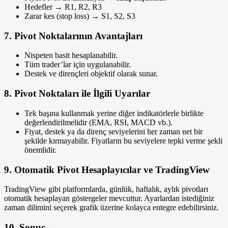
Hedefler → R1, R2, R3
Zarar kes (stop loss) → S1, S2, S3
7. Pivot Noktalarının Avantajları
Nispeten basit hesaplanabilir.
Tüm trader’lar için uygulanabilir.
Destek ve dirençleri objektif olarak sunar.
8. Pivot Noktaları ile İlgili Uyarılar
Tek başına kullanmak yerine diğer indikatörlerle birlikte
değerlendirilmelidir (EMA, RSI, MACD vb.).
Fiyat, destek ya da direnç seviyelerini her zaman net bir
şekilde kırmayabilir. Fiyatların bu seviyelere tepki verme şekli
önemlidir.
9. Otomatik Pivot Hesaplayıcılar ve TradingView
TradingView gibi platformlarda, günlük, haftalık, aylık pivotları
otomatik hesaplayan göstergeler mevcuttur. Ayarlardan istediğiniz
zaman dilimini seçerek grafik üzerine kolayca entegre edebilirsiniz.
10. Sonuç