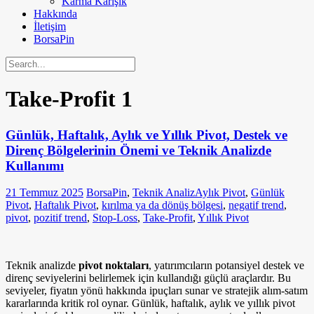
Karma Karışık
Hakkında
İletişim
BorsaPin
Take-Profit
1
Günlük, Haftalık, Aylık ve Yıllık Pivot, Destek ve
Direnç Bölgelerinin Önemi ve Teknik Analizde
Kullanımı
21 Temmuz 2025
BorsaPin
,
Teknik Analiz
Aylık Pivot
,
Günlük
Pivot
,
Haftalık Pivot
,
kırılma ya da dönüş bölgesi
,
negatif trend
,
pivot
,
pozitif trend
,
Stop-Loss
,
Take-Profit
,
Yıllık Pivot
Teknik analizde
pivot noktaları
, yatırımcıların potansiyel destek ve
direnç seviyelerini belirlemek için kullandığı güçlü araçlardır. Bu
seviyeler, fiyatın yönü hakkında ipuçları sunar ve stratejik alım-satım
kararlarında kritik rol oynar. Günlük, haftalık, aylık ve yıllık pivot