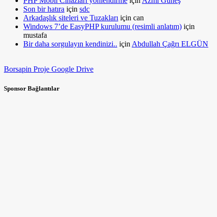
PHP Mobil Cihazları yönlendirme
için
Azmi Güneş
Son bir hatıra
için
sdc
Arkadaşlık siteleri ve Tuzakları
için
can
Windows 7’de EasyPHP kurulumu (resimli anlatım)
için
mustafa
Bir daha sorgulayın kendinizi..
için
Abdullah Çağrı ELGÜN
Borsapin Proje Google Drive
Sponsor Bağlantılar