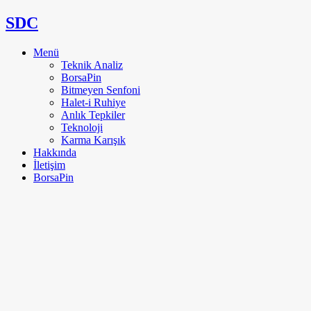
SDC
Menü
Teknik Analiz
BorsaPin
Bitmeyen Senfoni
Halet-i Ruhiye
Anlık Tepkiler
Teknoloji
Karma Karışık
Hakkında
İletişim
BorsaPin