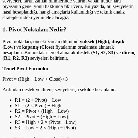
seviyeleri, farklı zaman dilimlerinde yatırım yapan trader’lara
piyasanın genel yönü hakkında fikir verir. Bu yazıda, bu seviyelerin
nasıl hesaplandığı, hangi amaçlarla kullanıldığı ve teknik analiz
stratejilerindeki yerini ele alacağız.
1. Pivot Noktaları Nedir?
Pivot noktaları, önceki zaman diliminin
yüksek (High)
,
düşük
(Low)
ve
kapanış (Close)
fiyatlarının ortalaması alınarak
hesaplanır. Bu noktalar temel alınarak
destek (S1, S2, S3)
ve
direnç
(R1, R2, R3)
seviyeleri belirlenir.
Temel Pivot Formülü:
Pivot = (High + Low + Close) / 3
Ardından destek ve direnç seviyeleri şu şekilde hesaplanır:
R1 = (2 × Pivot) − Low
S1 = (2 × Pivot) − High
R2 = Pivot + (High − Low)
S2 = Pivot − (High − Low)
R3 = High + 2 × (Pivot − Low)
S3 = Low − 2 × (High − Pivot)