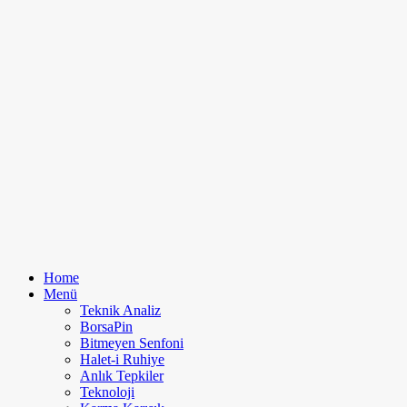
Home
Menü
Teknik Analiz
BorsaPin
Bitmeyen Senfoni
Halet-i Ruhiye
Anlık Tepkiler
Teknoloji