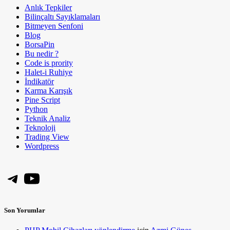
Anlık Tepkiler
Bilinçaltı Sayıklamaları
Bitmeyen Senfoni
Blog
BorsaPin
Bu nedir ?
Code is prority
Halet-i Ruhiye
İndikatör
Karma Karışık
Pine Script
Python
Teknik Analiz
Teknoloji
Trading View
Wordpress
Telegram
YouTube
Son Yorumlar