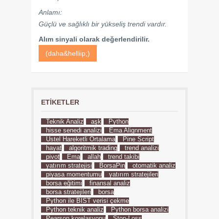
Anlamı:
Güçlü ve sağlıklı bir yükseliş trendi vardır.
Alım sinyali olarak değerlendirilir.
(daha&helliip;)
ETIKETLER
Teknik Analiz
aşk
Python
hisse senedi analizi
Ema Alignment
Üstel Hareketli Ortalama
Pine Script
hayat
algoritmik trading
trend analizi
pivot
Ema
allah
trend takibi
yatırım stratejisi
BorsaPin
otomatik analiz
piyasa momentumu
yatırım stratejileri
borsa eğitimi
finansal analiz
borsa stratejileri
borsa
Python ile BIST verisi çekme
Python teknik analiz
Python borsa analizi
Pearson korelasyonu
Stop-Loss