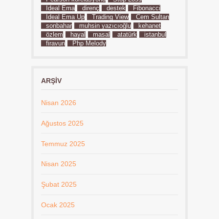
İdeal Ema
direnç
destek
Fibonacci
İdeal Ema Up
Trading View
Cem Sultan
sonbahar
muhsin yazıcıoğlu
kehanet
özlem
hayal
masal
atatürk
istanbul
firavun
Php Melody
ARŞIV
Nisan 2026
Ağustos 2025
Temmuz 2025
Nisan 2025
Şubat 2025
Ocak 2025