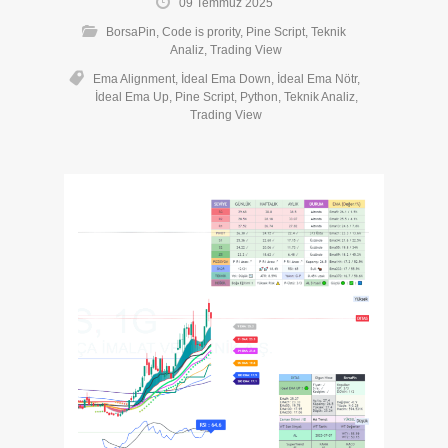
09 Temmuz 2025
BorsaPin
,
Code is prority
,
Pine Script
,
Teknik
Analiz
,
Trading View
Ema Alignment
,
İdeal Ema Down
,
İdeal Ema Nötr
,
İdeal Ema Up
,
Pine Script
,
Python
,
Teknik Analiz
,
Trading View