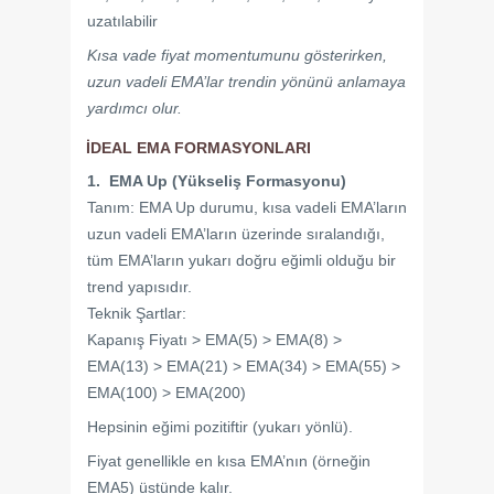
uzatılabilir
Kısa vade fiyat momentumunu gösterirken,
uzun vadeli EMA’lar trendin yönünü anlamaya
yardımcı olur.
İDEAL EMA FORMASYONLARI
1. EMA Up (Yükseliş Formasyonu)
Tanım: EMA Up durumu, kısa vadeli EMA’ların
uzun vadeli EMA’ların üzerinde sıralandığı,
tüm EMA’ların yukarı doğru eğimli olduğu bir
trend yapısıdır.
Teknik Şartlar:
Kapanış Fiyatı > EMA(5) > EMA(8) >
EMA(13) > EMA(21) > EMA(34) > EMA(55) >
EMA(100) > EMA(200)
Hepsinin eğimi pozitiftir (yukarı yönlü).
Fiyat genellikle en kısa EMA’nın (örneğin
EMA5) üstünde kalır.