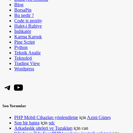
Blog
BorsaPin
Bu nedir ?
Code is prority
Halet-i Ruhiye
İndikatör
Karma Karışık
Pine Script
Python
Teknik Analiz
Teknoloji
Trading View
Wordpress
Telegram
YouTube
Son Yorumlar
PHP Mobil Cihazları yönlendirme
için
Azmi Güneş
Son bir hatıra
için
sdc
Arkadaşlık siteleri ve Tuzakları
için
can