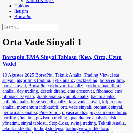
Karma Karışık
Hakkında
İletişim
BorsaPin
Orta Vade Sinyali
1
Borsapin EMA Sinyal Tablosu (Kısa, Orta, Uzun
Vade)
10 Ağustos 2025
BorsaPin
,
Teknik Analiz
,
Trading View
al sat
sinyali
,
algoritmik trading
,
aylık analiz
,
backtesting
,
borsa eğitimi
,
borsa sinyali
,
BorsaPin
,
çoklu varlık analizi
,
çoklu zaman dilimi
analizi
,
day trading
,
destek direnç
,
ema crossover
,
fibonacci ema
,
fibonacci sayıları
,
grafik analizi
,
günlük analiz
,
hacim analizi
,
haftalık analiz
,
hisse senedi analizi
,
kısa vade sinyali
,
kripto para
analizi
,
momentum indikatörü
,
orta vade sinyali
,
otomatik sinyal
,
performans analizi
,
Pine Script
,
piyasa analizi
,
piyasa momentumu
,
portföy yönetimi
,
pozisyon trading
,
quantitative analysis
,
risk
yönetimi
,
sinyal tablosu
,
Stop-Loss
,
swing trading
,
Teknik Analiz
,
teknik indikatör
,
trading stratejisi
,
tradingview indikatörü
,