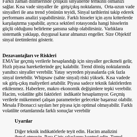
Farklı zaman dilimlerinde çelişkili sinyallerde temkinli olmanızı
sağlar. Kısa vade sinyaller ile giriş/çıkış noktalarını, Orta-uzun vade
sinyalleri ile ana trend yönünün teyidi, Sinyal tarihlerini takip ederek
performans analizi yapabilirsiniz. Farklı hisseler için aynı kriterlerde
karşılaştırma yapabilir, ayrıca sektörel rotasyonda hangi hisselerin
güçlü olduğunu belirleme şansına sahip olabilirsiniz. Varlıklara
sistematik yaklaşıp, duygusal karar almanızı engeller. Size Objektif
sinyal üretimlerini gösterir.
Dezavantajları ve Riskleri
EMA’lar geçmiş verilerle hesaplandığı için sinyaller gecikmeli gelir,
Hızlı piyasa hareketlerinde geç kalabilir. Trend dönüş noktalarında
yanıltıcı sinyaller verebilir. Yatay seyreden piyasalarda çok fazla
sinyal üretebilir. Whipsaw (sahte sinyal) riski yüksek. Kısa vadede
sık giriş-çıkış maliyetleri artabilir. Piyasa sadece teknik faktörlerden
etkilenmez. Haberlere, makro ekonomik değişimlere tepki verebilir.
Hacim, volatilite gibi faktörleri indikatör hesaplamıyor. Geçmiş
verilerle mükemmel çalışan parametreler gelecekte başarısız olabilir.
Mesala Fibonacci sayıları her piyasa için optimal olmayabilir. Farklı
volatilite ortamlarında farklı sonuçlar verebilir
Uyarılar
Diğer teknik indikatörlerle teyit edin. Hacim analizini
ihmal etmeyin, Para Giriş çıkışlarını kontrol edin, Temel