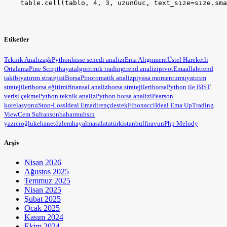
Etiketler
Teknik Analiz
aşk
Python
hisse senedi analizi
Ema Alignment
Üstel Hareketli
Ortalama
Pine Script
hayat
algoritmik trading
trend analizi
pivot
Ema
allah
trend
takibi
yatırım stratejisi
BorsaPin
otomatik analiz
piyasa momentumu
yatırım
stratejileri
borsa eğitimi
finansal analiz
borsa stratejileri
borsa
Python ile BIST
verisi çekme
Python teknik analiz
Python borsa analizi
Pearson
korelasyonu
Stop-Loss
İdeal Ema
direnç
destek
Fibonacci
İdeal Ema Up
Trading
View
Cem Sultan
sonbahar
muhsin
yazıcıoğlu
kehanet
özlem
hayal
masal
atatürk
istanbul
firavun
Php Melody
Arşiv
Nisan 2026
Ağustos 2025
Temmuz 2025
Nisan 2025
Şubat 2025
Ocak 2025
Kasım 2024
Ekim 2024