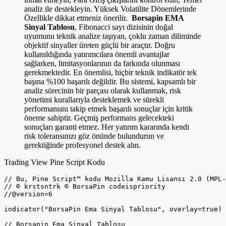
analiz ile destekleyin. Yüksek Volatilite Dönemlerinde
Özellikle dikkat etmeniz önerilir.
Borsapin EMA
Sinyal Tablosu
, Fibonacci sayı dizisinin doğal
uyumunu teknik analize taşıyan, çoklu zaman diliminde
objektif sinyaller üreten güçlü bir araçtır. Doğru
kullanıldığında yatırımcılara önemli avantajlar
sağlarken, limitasyonlarının da farkında olunması
gerekmektedir. En önemlisi, hiçbir teknik indikatör tek
başına %100 başarılı değildir. Bu sistemi, kapsamlı bir
analiz sürecinin bir parçası olarak kullanmak, risk
yönetimi kurallarıyla desteklemek ve sürekli
performansını takip etmek başarılı sonuçlar için kritik
öneme sahiptir. Geçmiş performans gelecekteki
sonuçları garanti etmez. Her yatırım kararında kendi
risk toleransınızı göz önünde bulundurun ve
gerektiğinde profesyonel destek alın.
Trading View Pine Script Kodu
// Bu, Pine Script™ kodu Mozilla Kamu Lisansı 2.0 (MPL-2.0) altında lisanslandı
// © krstsntrk © BorsaPin codeispriority
//@version=6

indicator("BorsaPin Ema Sinyal Tablosu", overlay=true)

// Borsapin Ema Sinyal Tablosu
// Kısa Vade Fibonacci EMA'ları (5, 8, 13, 21)
ema5  = input.int(5, "EMA 5", minval=1, group="Kısa Vade")
ema8  = input.int(8, "EMA 8", minval=1, group="Kısa Vade")
ema13 = input.int(13, "EMA 13", minval=1, group="Kısa Vade")
ema21a = input.int(21, "EMA 21", minval=1, group="Kısa Vade")

// Orta Vade Fibonacci EMA'ları (34, 55)
ema34  = input.int(34, "EMA 34", minval=1, group="Orta Vade")
ema55a = input.int(55, "EMA 55", minval=1, group="Orta Vade")

// Uzun Vade Fibonacci EMA'ları (89, 144)
ema89  = input.int(89, "EMA 89", minval=1, group="Uzun Vade")
ema144 = input.int(144, "EMA 144", minval=1, group="Uzun Vade")

// Görsel ayarlar
showTable = input.bool(true, "Tabloyu Göster")
tablePos = input.string("Sağ Üst", "Tablo Konumu", options=["Sol Üst", "Sağ Üst", "Sol Alt", "Sağ Alt"])
showEMAs = input.bool(true, "EMA Çizgilerini Göster", group="Görsel")
onlyDaily = input.bool(false, "Sadece Günlük Verileri Göster", group="Görsel")

// Günlük Zaman Dilimi Verileri 
[dailyClose, dailyFib5, dailyFib8, dailyFib13, dailyFib21a, dailyFib34, dailyFib55a, dailyFib89, dailyFib144] =  request.security(syminfo.tickerid, "1D", [close, ta.ema(close, ema5), ta.ema(close, ema8), ta.ema(close, ema13), ta.ema(close, ema21a),  ta.ema(close, ema34), ta.ema(close, ema55a), ta.ema(close, ema89), ta.ema(close, ema144)])

// Günlük veriler için sinyal hesaplamaları
dailyEgimYukari = dailyFib5 > dailyFib5[1] and dailyFib8 > dailyFib8[1] and dailyFib13 > dailyFib13[1] and dailyFib21a > dailyFib21a[1]
dailyEgimAsagi = dailyFib21a < dailyFib21a[1] and dailyFib13 < dailyFib13[1]

// Günlük sinyaller
dailySinyalKisaAL = dailyClose > dailyFib5 and dailyClose > dailyFib8 and dailyClose > dailyFib13 and dailyClose > dailyFib21a and dailyEgimYukari
dailySinyalKisaSAT = dailyClose < dailyFib21a and dailyEgimAsagi
dailySinyalOrtaAL = dailyClose > dailyFib34 and dailyClose > dailyFib55a
dailySinyalOrtaSAT = dailyClose < dailyFib55a
dailySinyalUzunAL = dailyClose > dailyFib89 and dailyClose > dailyFib144
dailySinyalUzunSAT = dailyClose < dailyFib144
// Fibonacci EMA Hesapları
fib5   = ta.ema(close, ema5)
fib8   = ta.ema(close, ema8)
fib13  = ta.ema(close, ema13)
fib21a = ta.ema(close, ema21a)

fib34  = ta.ema(close, ema34)
fib55a = ta.ema(close, ema55a)

fib89  = ta.ema(close, ema89)
fib144 = ta.ema(close, ema144)

// Günlük sinyal durumları
var string dailyKisaSinyalDurumu = "BEKLİYOR"
var string dailyOrtaSinyalDurumu = "BEKLİYOR"
var string dailyUzunSinyalDurumu = "BEKLİYOR"

var int dailyKisaBarSayaci = 0
var int dailyOrtaBarSayaci = 0
var int dailyUzunBarSayaci = 0

var string dailyTarihKisa = "Yok"
var string dailyTarihOrta = "Yok"
var string dailyTarihUzun = "Yok"

// Günlük sinyal mantıkları
if dailySinyalKisaAL and dailyKisaSinyalDurumu[1] != "AL"
    dailyKisaSinyalDurumu := "AL"
    dailyKisaBarSayaci := 1
    dailyTarihKisa := str.format("{0,date,dd.MM.yyyy}", time)
else if dailyKisaSinyalDurumu[1] == "AL" and dailyClose > dailyFib21a and dailyEgimYukari
    dailyKisaSinyalDurumu := "AL"
    dailyKisaBarSayaci += 1
else if dailySinyalKisaSAT
    dailyKisaSinyalDurumu := "SAT"
    if dailyKisaSinyalDurumu[1] != "SAT"
        dailyKisaBarSayaci := 1
        dailyTarihKisa := str.format("{0,date,dd.MM.yyyy}", time)
    else
        dailyKisaBarSayaci += 1
else
    if dailyKisaSinyalDurumu[1] == "AL"
        dailyKisaSinyalDurumu := "AL"
        dailyKisaBarSayaci += 1
    else
        dailyKisaSinyalDurumu := "BEKLİYOR"
        dailyKisaBarSayaci := 0

if dailySinyalOrtaAL
    dailyOrtaSinyalDurumu := "AL"
    if dailyOrtaSinyalDurumu[1] != "AL"
        dailyOrtaBarSayaci := 1
        dailyTarihOrta := str.format("{0,date,dd.MM.yyyy}", time)
    else
        dailyOrtaBarSayaci += 1
else if dailySinyalOrtaSAT
    dailyOrtaSinyalDurumu := "SAT"
    if dailyOrtaSinyalDurumu[1] != "SAT"
        dailyOrtaBarSayaci := 1
        dailyTarihOrta := str.format("{0,date,dd.MM.yyyy}", time)
    else
        dailyOrtaBarSayaci += 1
else
    dailyOrtaSinyalDurumu := "BEKLİYOR"
    dailyOrtaBarSayaci := 0

if dailySinyalUzunAL
    dailyUzunSinyalDurumu := "AL"
    if dailyUzunSinyalDurumu[1] != "AL"
        dailyUzunBarSayaci := 1
        dailyTarihUzun := str.format("{0,date,dd.MM.yyyy}", time)
    else
        dailyUzunBarSayaci += 1
else if dailySinyalUzunSAT
    dailyUzunSinyalDurumu := "SAT"
    if dailyUzunSinyalDurumu[1] != "SAT"
        dailyUzunBarSayaci := 1
        dailyTarihUzun := str.format("{0,date,dd.MM.yyyy}", time)
    else
        dailyUzunBarSayaci += 1
else
    dailyUzunSinyalDurumu := "BEKLİYOR"
    dailyUzunBarSayaci := 0

// EMA Çizgileri
plot(showEMAs ? fib5 : na, "EMA 5", color=color.new(color.maroon, 50), linewidth=1)
plot(showEMAs ? fib8 : na, "EMA 8", color=color.new(color.blue, 50), linewidth=1)
plot(showEMAs ? fib13 : na, "EMA 13", color=color.new(color.green, 50), linewidth=1)
plot(showEMAs ? fib21a : na, "EMA 21", color=color.new(color.orange, 30), linewidth=1)
plot(showEMAs ? fib34 : na, "EMA 34", color=color.new(color.purple, 30), linewidth=1)
plot(showEMAs ? fib55a : na, "EMA 55", color=color.new(color.red, 20), linewidth=2)
plot(showEMAs ? fib89 : na, "EMA 89", color=color.new(color.fuchsia, 40), linewidth=2)
plot(showEMAs ? fib144 : na, "EMA 144", color=color.new(color.aqua, 40), linewidth=2)

// KISA VADE Sinyalleri  Detaylı Sinyal Mantığı  Her Vade İçin Ayrı 
// Eğim kontrolü
kisaVadeEgimYukari = fib5 > fib5[1] and fib8 > fib8[1] and fib13 > fib13[1] and fib21a > fib21a[1]

// AL sinyali: Tüm EMA'ların üzerinde ve eğim yukarı
sinyalKisaAL = close > fib5 and close > fib8 and close > fib13 and close > fib21a and kisaVadeEgimYukari

// SAT sinyali: EMA 21'in altına düşmesi ve eğim aşağı
kisaVadeEgimAsagi = fib21a < fib21a[1] and fib13 < fib13[1]
sinyalKisaSAT = close < fib21a and kisaVadeEgimAsagi

// ORTA VADE Sinyalleri (Kısa vade mantığı uygulandı)
sinyalOrtaAL = close > fib34 and close > fib55a and fib34 > fib55a

sinyalOrtaSAT = close < fib55a

// UZUN VADE Sinyalleri (Sadece fiyat kontrolü)
sinyalUzunAL = close > fib89 and close > fib144

sinyalUzunSAT = close < fib144

// Sinyal Durumu Değişkenleri 
var string kisaSinyalDurumu = "BEKLİYOR"
var string ortaSinyalDurumu = "BEKLİYOR"
var string uzunSinyalDurumu = "BEKLİYOR"

var int kisaBarSayaci = 0
var int ortaBarSayaci = 0
var int uzunBarSayaci = 0

var string tarihKisa = "Yok"
var string tarihOrta = "Yok"
var string tarihUzun = "Yok"

//  KISA VADE Sinyal Mantığı - Sürekli AL Mantığı
if sinyalKisaAL and kisaSinyalDurumu[1] != "AL"
    // İlk AL sinyali - tarih ve bar sayacı sıfırla
    kisaSinyalDurumu := "AL"
    kisaBarSayaci := 1
    tarihKisa := str.format("{0,date,dd.MM.yyyy}", time)
else if kisaSinyalDurumu[1] == "AL" and close > fib21a and kisaVadeEgimYukari