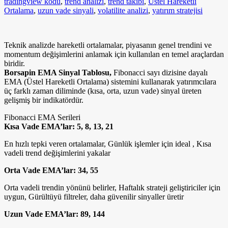
tradingview kodu
,
trend analizi
,
trend takibi
,
Üstel Hareketli
Ortalama
,
uzun vade sinyali
,
volatilite analizi
,
yatırım stratejisi
Teknik analizde hareketli ortalamalar, piyasanın genel trendini ve
momentum değişimlerini anlamak için kullanılan en temel araçlardan
biridir.
Borsapin EMA Sinyal Tablosu,
Fibonacci sayı dizisine dayalı
EMA (Üstel Hareketli Ortalama) sistemini kullanarak yatırımcılara
üç farklı zaman diliminde (kısa, orta, uzun vade) sinyal üreten
gelişmiş bir indikatördür.
Fibonacci EMA Serileri
Kısa Vade EMA’lar: 5, 8, 13, 21
En hızlı tepki veren ortalamalar, Günlük işlemler için ideal , Kısa
vadeli trend değişimlerini yakalar
Orta Vade EMA’lar: 34, 55
Orta vadeli trendin yönünü belirler, Haftalık strateji geliştiriciler için
uygun, Gürültüyü filtreler, daha güvenilir sinyaller üretir
Uzun Vade EMA’lar: 89, 144