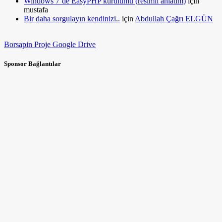
Windows 7’de EasyPHP kurulumu (resimli anlatım)
için
mustafa
Bir daha sorgulayın kendinizi..
için
Abdullah Çağrı ELGÜN
Borsapin Proje Google Drive
Sponsor Bağlantılar