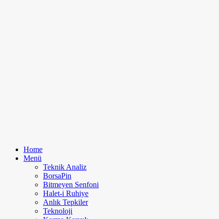
Home
Menü
Teknik Analiz
BorsaPin
Bitmeyen Senfoni
Halet-i Ruhiye
Anlık Tepkiler
Teknoloji