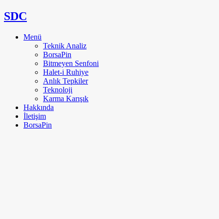
SDC
Menü
Teknik Analiz
BorsaPin
Bitmeyen Senfoni
Halet-i Ruhiye
Anlık Tepkiler
Teknoloji
Karma Karışık
Hakkında
İletişim
BorsaPin