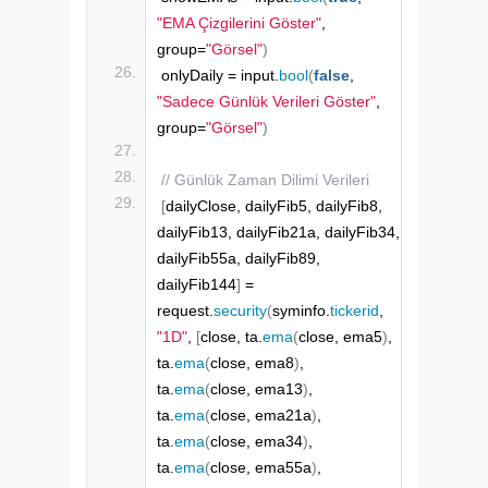
"EMA Çizgilerini Göster"
, 
group=
"Görsel"
)
onlyDaily = input.
bool
(
false
, 
"Sadece Günlük Verileri Göster"
, 
group=
"Görsel"
)
// Günlük Zaman Dilimi Verileri 
[
dailyClose, dailyFib5, dailyFib8, 
dailyFib13, dailyFib21a, dailyFib34, 
dailyFib55a, dailyFib89, 
dailyFib144
]
 =  
request.
security
(
syminfo.
tickerid
, 
"1D"
, 
[
close, ta.
ema
(
close, ema5
)
, 
ta.
ema
(
close, ema8
)
, 
ta.
ema
(
close, ema13
)
, 
ta.
ema
(
close, ema21a
)
,  
ta.
ema
(
close, ema34
)
, 
ta.
ema
(
close, ema55a
)
, 