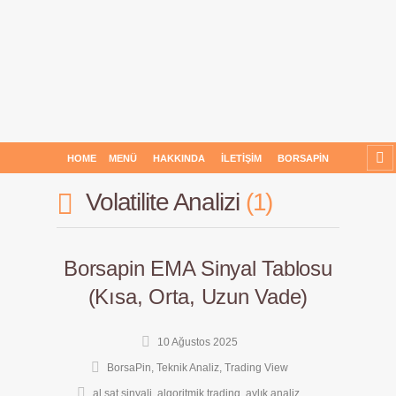
HOME
MENÜ
HAKKINDA
İLETIŞIM
BORSAPIN
Volatilite Analizi
1
Borsapin EMA Sinyal Tablosu
(Kısa, Orta, Uzun Vade)
10 Ağustos 2025
BorsaPin
,
Teknik Analiz
,
Trading View
al sat sinyali
,
algoritmik trading
,
aylık analiz
,