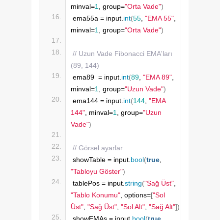
minval=
1
, group=
"Orta Vade"
)
ema55a = input.
int
(
55
, 
"EMA 55"
, 
minval=
1
, group=
"Orta Vade"
)
// Uzun Vade Fibonacci EMA'ları 
(89, 144)
ema89  = input.
int
(
89
, 
"EMA 89"
, 
minval=
1
, group=
"Uzun Vade"
)
ema144 = input.
int
(
144
, 
"EMA 
144"
, minval=
1
, group=
"Uzun 
Vade"
)
// Görsel ayarlar
showTable = input.
bool
(
true
, 
"Tabloyu Göster"
)
tablePos = input.
string
(
"Sağ Üst"
, 
"Tablo Konumu"
, options=
[
"Sol 
Üst"
, 
"Sağ Üst"
, 
"Sol Alt"
, 
"Sağ Alt"
])
showEMAs = input.
bool
(
true
, 