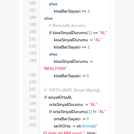
else
        kisaBarSayaci += 
1
else
// Belirsizlik durumu
if
 kisaSinyalDurumu
[
1
]
 == 
"AL"
        kisaSinyalDurumu := 
"AL"
        kisaBarSayaci += 
1
else
        kisaSinyalDurumu := 
"BEKLİYOR"
        kisaBarSayaci := 
0
//  ORTA VADE Sinyal Mantığı
if
 sinyalOrtaAL
    ortaSinyalDurumu := 
"AL"
if
 ortaSinyalDurumu
[
1
]
 != 
"AL"
        ortaBarSayaci := 
0
        tarihOrta := str.
format
(
"
{0,date,dd.MM.yyyy} "
, time
)