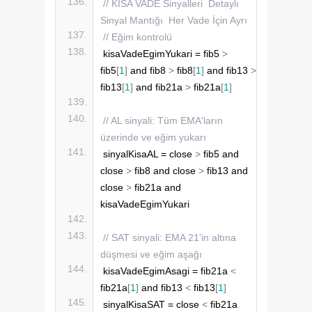
// KISA VADE Sinyalleri  Detaylı 
Sinyal Mantığı  Her Vade İçin Ayrı 
// Eğim kontrolü
kisaVadeEgimYukari = fib5 
>
fib5
[
1
]
 and fib8 
>
 fib8
[
1
]
 and fib13 
>
fib13
[
1
]
 and fib21a 
>
 fib21a
[
1
]
// AL sinyali: Tüm EMA'ların 
üzerinde ve eğim yukarı
sinyalKisaAL = close 
>
 fib5 and 
close 
>
 fib8 and close 
>
 fib13 and 
close 
>
 fib21a and 
kisaVadeEgimYukari
// SAT sinyali: EMA 21'in altına 
düşmesi ve eğim aşağı
kisaVadeEgimAsagi = fib21a 
<
fib21a
[
1
]
 and fib13 
<
 fib13
[
1
]
sinyalKisaSAT = close 
<
 fib21a 