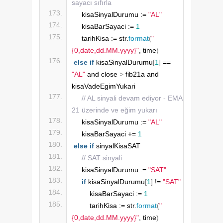
sayacı sıfırla
    kisaSinyalDurumu := 
"AL"
    kisaBarSayaci := 
1
    tarihKisa := str.
format
(
"
{0,date,dd.MM.yyyy}"
, time
)
else
if
 kisaSinyalDurumu
[
1
]
 == 
"AL"
 and close 
>
 fib21a and 
kisaVadeEgimYukari
// AL sinyali devam ediyor - EMA 
21 üzerinde ve eğim yukarı
    kisaSinyalDurumu := 
"AL"
    kisaBarSayaci += 
1
else
if
 sinyalKisaSAT
// SAT sinyali
    kisaSinyalDurumu := 
"SAT"
if
 kisaSinyalDurumu
[
1
]
 != 
"SAT"
        kisaBarSayaci := 
1
        tarihKisa := str.
format
(
"
{0,date,dd.MM.yyyy}"
, time
)