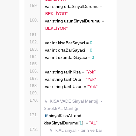
var string ortaSinyalDurumu = 
"BEKLİYOR"
var string uzunSinyalDurumu = 
"BEKLİYOR"
var int kisaBarSayaci = 
0
var int ortaBarSayaci = 
0
var int uzunBarSayaci = 
0
var string tarihKisa = 
"Yok"
var string tarihOrta = 
"Yok"
var string tarihUzun = 
"Yok"
//  KISA VADE Sinyal Mantığı - 
Sürekli AL Mantığı
if
 sinyalKisaAL and 
kisaSinyalDurumu
[
1
]
 != 
"AL"
// İlk AL sinyali - tarih ve bar 