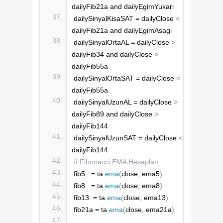
dailyFib21a and dailyEgimYukari
dailySinyalKisaSAT = dailyClose 
<
dailyFib21a and dailyEgimAsagi
dailySinyalOrtaAL = dailyClose 
>
dailyFib34 and dailyClose 
>
dailyFib55a
dailySinyalOrtaSAT = dailyClose 
<
dailyFib55a
dailySinyalUzunAL = dailyClose 
>
dailyFib89 and dailyClose 
>
dailyFib144
dailySinyalUzunSAT = dailyClose 
<
dailyFib144
// Fibonacci EMA Hesapları
fib5   = ta.
ema
(
close, ema5
)
fib8   = ta.
ema
(
close, ema8
)
fib13  = ta.
ema
(
close, ema13
)
fib21a = ta.
ema
(
close, ema21a
)