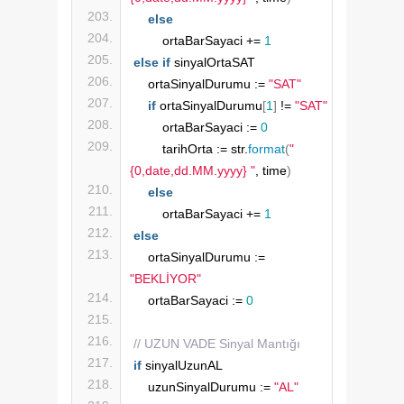
else
        ortaBarSayaci += 
1
else
if
 sinyalOrtaSAT
    ortaSinyalDurumu := 
"SAT"
if
 ortaSinyalDurumu
[
1
]
 != 
"SAT"
        ortaBarSayaci := 
0
        tarihOrta := str.
format
(
"
{0,date,dd.MM.yyyy} "
, time
)
else
        ortaBarSayaci += 
1
else
    ortaSinyalDurumu := 
"BEKLİYOR"
    ortaBarSayaci := 
0
// UZUN VADE Sinyal Mantığı 
if
 sinyalUzunAL
    uzunSinyalDurumu := 
"AL"