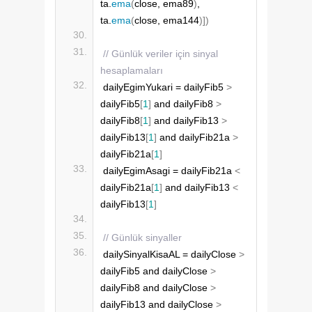
ta.
ema
(
close, ema89
)
, 
ta.
ema
(
close, ema144
)])
// Günlük veriler için sinyal 
hesaplamaları
dailyEgimYukari = dailyFib5 
>
dailyFib5
[
1
]
 and dailyFib8 
>
dailyFib8
[
1
]
 and dailyFib13 
>
dailyFib13
[
1
]
 and dailyFib21a 
>
dailyFib21a
[
1
]
dailyEgimAsagi = dailyFib21a 
<
dailyFib21a
[
1
]
 and dailyFib13 
<
dailyFib13
[
1
]
// Günlük sinyaller
dailySinyalKisaAL = dailyClose 
>
dailyFib5 and dailyClose 
>
dailyFib8 and dailyClose 
>
dailyFib13 and dailyClose 
>