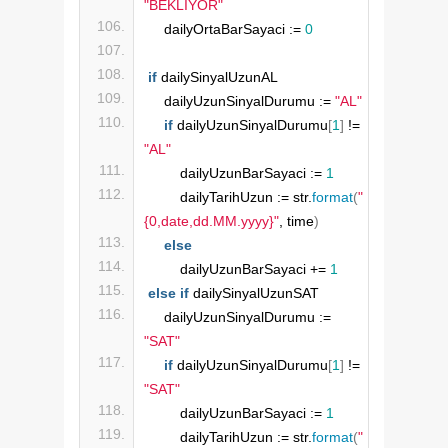
"BEKLİYOR"
    dailyOrtaBarSayaci := 
0
if
 dailySinyalUzunAL
    dailyUzunSinyalDurumu := 
"AL"
if
 dailyUzunSinyalDurumu
[
1
]
 != 
"AL"
        dailyUzunBarSayaci := 
1
        dailyTarihUzun := str.
format
(
"
{0,date,dd.MM.yyyy}"
, time
)
else
        dailyUzunBarSayaci += 
1
else
if
 dailySinyalUzunSAT
    dailyUzunSinyalDurumu := 
"SAT"
if
 dailyUzunSinyalDurumu
[
1
]
 != 
"SAT"
        dailyUzunBarSayaci := 
1
        dailyTarihUzun := str.
format
(
"