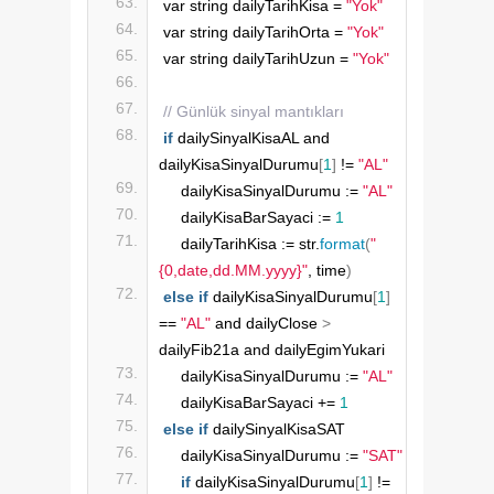
var string dailyTarihKisa = 
"Yok"
var string dailyTarihOrta = 
"Yok"
var string dailyTarihUzun = 
"Yok"
// Günlük sinyal mantıkları
if
 dailySinyalKisaAL and 
dailyKisaSinyalDurumu
[
1
]
 != 
"AL"
    dailyKisaSinyalDurumu := 
"AL"
    dailyKisaBarSayaci := 
1
    dailyTarihKisa := str.
format
(
"
{0,date,dd.MM.yyyy}"
, time
)
else
if
 dailyKisaSinyalDurumu
[
1
]
== 
"AL"
 and dailyClose 
>
dailyFib21a and dailyEgimYukari
    dailyKisaSinyalDurumu := 
"AL"
    dailyKisaBarSayaci += 
1
else
if
 dailySinyalKisaSAT
    dailyKisaSinyalDurumu := 
"SAT"
if
 dailyKisaSinyalDurumu
[
1
]
 != 