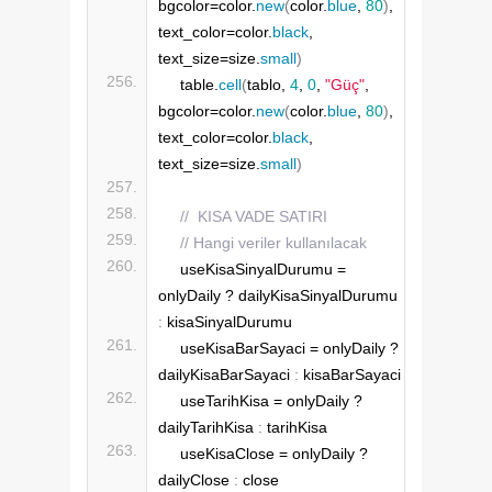
bgcolor=color.
new
(
color.
blue
, 
80
)
, 
text_color=color.
black
, 
text_size=size.
small
)
    table.
cell
(
tablo, 
4
, 
0
, 
"Güç"
, 
bgcolor=color.
new
(
color.
blue
, 
80
)
, 
text_color=color.
black
, 
text_size=size.
small
)
//  KISA VADE SATIRI 
// Hangi veriler kullanılacak
    useKisaSinyalDurumu = 
onlyDaily ? dailyKisaSinyalDurumu 
:
 kisaSinyalDurumu
    useKisaBarSayaci = onlyDaily ? 
dailyKisaBarSayaci 
:
 kisaBarSayaci
    useTarihKisa = onlyDaily ? 
dailyTarihKisa 
:
 tarihKisa
    useKisaClose = onlyDaily ? 
dailyClose 
:
 close