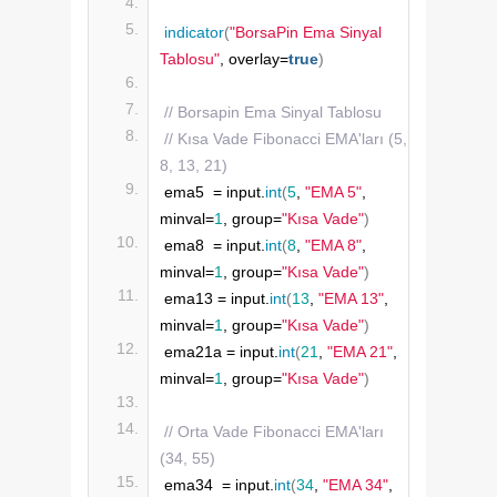
indicator
(
"BorsaPin Ema Sinyal 
Tablosu"
, overlay=
true
)
// Borsapin Ema Sinyal Tablosu
// Kısa Vade Fibonacci EMA'ları (5, 
8, 13, 21)
ema5  = input.
int
(
5
, 
"EMA 5"
, 
minval=
1
, group=
"Kısa Vade"
)
ema8  = input.
int
(
8
, 
"EMA 8"
, 
minval=
1
, group=
"Kısa Vade"
)
ema13 = input.
int
(
13
, 
"EMA 13"
, 
minval=
1
, group=
"Kısa Vade"
)
ema21a = input.
int
(
21
, 
"EMA 21"
, 
minval=
1
, group=
"Kısa Vade"
)
// Orta Vade Fibonacci EMA'ları 
(34, 55)
ema34  = input.
int
(
34
, 
"EMA 34"
, 