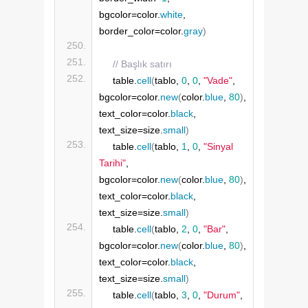
bgcolor=color.
white
, 
border_color=color.
gray
)
// Başlık satırı
    table.
cell
(
tablo, 
0
, 
0
, 
"Vade"
, 
bgcolor=color.
new
(
color.
blue
, 
80
)
, 
text_color=color.
black
, 
text_size=size.
small
)
    table.
cell
(
tablo, 
1
, 
0
, 
"Sinyal 
Tarihi"
, 
bgcolor=color.
new
(
color.
blue
, 
80
)
, 
text_color=color.
black
, 
text_size=size.
small
)
    table.
cell
(
tablo, 
2
, 
0
, 
"Bar"
, 
bgcolor=color.
new
(
color.
blue
, 
80
)
, 
text_color=color.
black
, 
text_size=size.
small
)
    table.
cell
(
tablo, 
3
, 
0
, 
"Durum"
, 