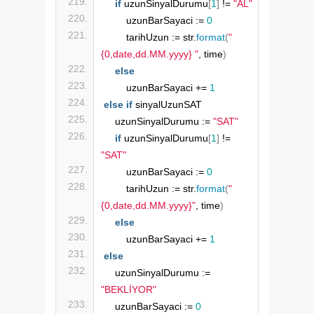
if
 uzunSinyalDurumu
[
1
]
 != 
"AL"
        uzunBarSayaci := 
0
        tarihUzun := str.
format
(
"
{0,date,dd.MM.yyyy} "
, time
)
else
        uzunBarSayaci += 
1
else
if
 sinyalUzunSAT
    uzunSinyalDurumu := 
"SAT"
if
 uzunSinyalDurumu
[
1
]
 != 
"SAT"
        uzunBarSayaci := 
0
        tarihUzun := str.
format
(
"
{0,date,dd.MM.yyyy}"
, time
)
else
        uzunBarSayaci += 
1
else
    uzunSinyalDurumu := 
"BEKLİYOR"
    uzunBarSayaci := 
0