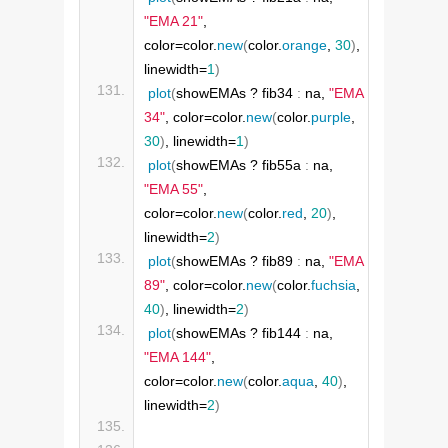
"EMA 21"
, 
color=color.
new
(
color.
orange
, 
30
)
, 
linewidth=
1
)
plot
(
showEMAs ? fib34 
:
 na, 
"EMA 
34"
, color=color.
new
(
color.
purple
, 
30
)
, linewidth=
1
)
plot
(
showEMAs ? fib55a 
:
 na, 
"EMA 55"
, 
color=color.
new
(
color.
red
, 
20
)
, 
linewidth=
2
)
plot
(
showEMAs ? fib89 
:
 na, 
"EMA 
89"
, color=color.
new
(
color.
fuchsia
, 
40
)
, linewidth=
2
)
plot
(
showEMAs ? fib144 
:
 na, 
"EMA 144"
, 
color=color.
new
(
color.
aqua
, 
40
)
, 
linewidth=
2
)