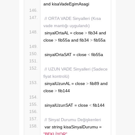
and kisaVadeEgimAsagi
// ORTA VADE Sinyalleri (Kısa 
vade mantığı uygulandı)
sinyalOrtaAL = close 
>
 fib34 and 
close 
>
 fib55a and fib34 
>
 fib55a
sinyalOrtaSAT = close 
<
 fib55a
// UZUN VADE Sinyalleri (Sadece 
fiyat kontrolü)
sinyalUzunAL = close 
>
 fib89 and 
close 
>
 fib144
sinyalUzunSAT = close 
<
 fib144
// Sinyal Durumu Değişkenleri 
var string kisaSinyalDurumu = 
"BEKLİYOR"