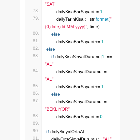
"SAT"
        dailyKisaBarSayaci := 
1
        dailyTarihKisa := str.
format
(
"
{0,date,dd.MM.yyyy}"
, time
)
else
        dailyKisaBarSayaci += 
1
else
if
 dailyKisaSinyalDurumu
[
1
]
 == 
"AL"
        dailyKisaSinyalDurumu := 
"AL"
        dailyKisaBarSayaci += 
1
else
        dailyKisaSinyalDurumu := 
"BEKLİYOR"
        dailyKisaBarSayaci := 
0
if
 dailySinyalOrtaAL
    dailyOrtaSinyalDurumu := 
"AL"