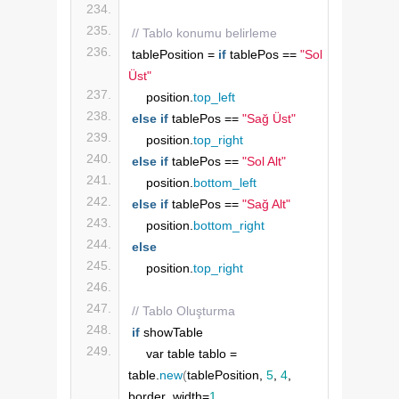
// Tablo konumu belirleme
tablePosition = 
if
 tablePos == 
"Sol 
Üst"
    position.
top_left
else
if
 tablePos == 
"Sağ Üst"
    position.
top_right
else
if
 tablePos == 
"Sol Alt"
    position.
bottom_left
else
if
 tablePos == 
"Sağ Alt"
    position.
bottom_right
else
    position.
top_right
// Tablo Oluşturma 
if
 showTable
    var table tablo = 
table.
new
(
tablePosition, 
5
, 
4
, 
border_width=
1
, 