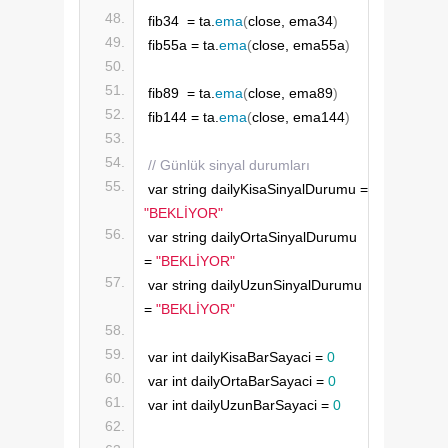
fib34  = ta.
ema
(
close, ema34
)
fib55a = ta.
ema
(
close, ema55a
)
fib89  = ta.
ema
(
close, ema89
)
fib144 = ta.
ema
(
close, ema144
)
// Günlük sinyal durumları
var string dailyKisaSinyalDurumu = 
"BEKLİYOR"
var string dailyOrtaSinyalDurumu 
= 
"BEKLİYOR"
var string dailyUzunSinyalDurumu 
= 
"BEKLİYOR"
var int dailyKisaBarSayaci = 
0
var int dailyOrtaBarSayaci = 
0
var int dailyUzunBarSayaci = 
0