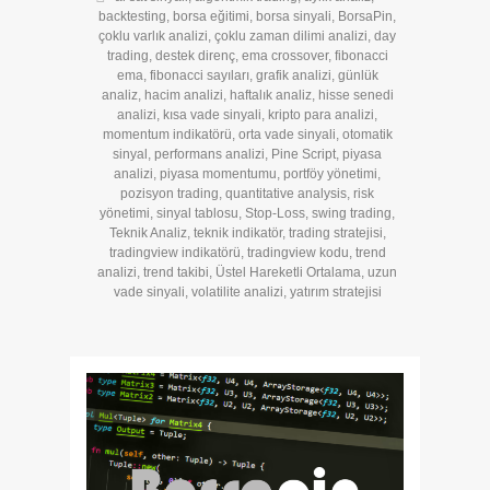
backtesting
,
borsa eğitimi
,
borsa sinyali
,
BorsaPin
,
çoklu varlık analizi
,
çoklu zaman dilimi analizi
,
day
trading
,
destek direnç
,
ema crossover
,
fibonacci
ema
,
fibonacci sayıları
,
grafik analizi
,
günlük
analiz
,
hacim analizi
,
haftalık analiz
,
hisse senedi
analizi
,
kısa vade sinyali
,
kripto para analizi
,
momentum indikatörü
,
orta vade sinyali
,
otomatik
sinyal
,
performans analizi
,
Pine Script
,
piyasa
analizi
,
piyasa momentumu
,
portföy yönetimi
,
pozisyon trading
,
quantitative analysis
,
risk
yönetimi
,
sinyal tablosu
,
Stop-Loss
,
swing trading
,
Teknik Analiz
,
teknik indikatör
,
trading stratejisi
,
tradingview indikatörü
,
tradingview kodu
,
trend
analizi
,
trend takibi
,
Üstel Hareketli Ortalama
,
uzun
vade sinyali
,
volatilite analizi
,
yatırım stratejisi