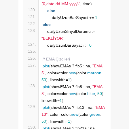
{0,date,dd.MM.yyyy}"
, time
)
else
        dailyUzunBarSayaci += 
1
else
    dailyUzunSinyalDurumu := 
"BEKLİYOR"
    dailyUzunBarSayaci := 
0
// EMA Çizgileri
plot
(
showEMAs ? fib5 
:
 na, 
"EMA 
5"
, color=color.
new
(
color.
maroon
, 
50
)
, linewidth=
1
)
plot
(
showEMAs ? fib8 
:
 na, 
"EMA 
8"
, color=color.
new
(
color.
blue
, 
50
)
, 
linewidth=
1
)
plot
(
showEMAs ? fib13 
:
 na, 
"EMA 
13"
, color=color.
new
(
color.
green
, 
50
)
, linewidth=
1
)
plot
(
showEMAs ? fib21a 
:
 na, 