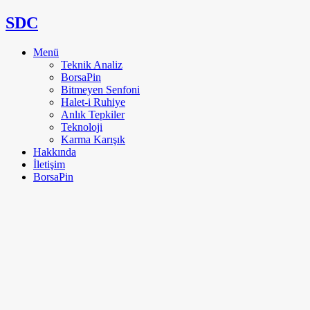
SDC
Menü
Teknik Analiz
BorsaPin
Bitmeyen Senfoni
Halet-i Ruhiye
Anlık Tepkiler
Teknoloji
Karma Karışık
Hakkında
İletişim
BorsaPin