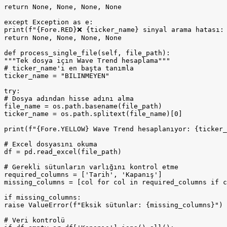
return None, None, None, None

except Exception as e:

print(f"{Fore.RED}❌ {ticker_name} sinyal arama hatası: 
return None, None, None, None

def process_single_file(self, file_path):

"""Tek dosya için Wave Trend hesaplama"""

# ticker_name'i en başta tanımla

ticker_name = "BILINMEYEN"

try:

# Dosya adından hisse adını alma

file_name = os.path.basename(file_path)

ticker_name = os.path.splitext(file_name)[0]

print(f"{Fore.YELLOW} Wave Trend hesaplanıyor: {ticker_
# Excel dosyasını okuma

df = pd.read_excel(file_path)

# Gerekli sütunların varlığını kontrol etme

required_columns = ['Tarih', 'Kapanış']

missing_columns = [col for col in required_columns if c
if missing_columns:

raise ValueError(f"Eksik sütunlar: {missing_columns}")

# Veri kontrolü
