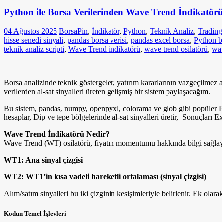
Python ile Borsa Verilerinden Wave Trend İndikatörü
04 Ağustos 2025
BorsaPin
,
İndikatör
,
Python
,
Teknik Analiz
,
Tradin
hisse senedi sinyali
,
pandas borsa verisi
,
pandas excel borsa
,
Python b
teknik analiz scripti
,
Wave Trend indikatörü
,
wave trend osilatörü
,
wav
Borsa analizinde teknik göstergeler, yatırım kararlarının vazgeçilmez 
verilerden al-sat sinyalleri üreten gelişmiş bir sistem paylaşacağım.
Bu sistem, pandas, numpy, openpyxl, colorama ve glob gibi popüler P
hesaplar, Dip ve tepe bölgelerinde al-sat sinyalleri üretir, Sonuçları Ex
Wave Trend İndikatörü Nedir?
Wave Trend (WT) osilatörü, fiyatın momentumu hakkında bilgi sağlayan v
WT1: Ana sinyal çizgisi
WT2: WT1’in kısa vadeli hareketli ortalaması (sinyal çizgisi)
Alım/satım sinyalleri bu iki çizginin kesişimleriyle belirlenir. Ek olarak,
Kodun Temel İşlevleri