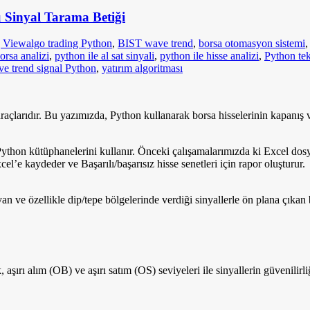
 Sinyal Tarama Betiği
g View
algo trading Python
,
BIST wave trend
,
borsa otomasyon sistemi
orsa analizi
,
python ile al sat sinyali
,
python ile hisse analizi
,
Python tek
e trend signal Python
,
yatırım algoritması
araçlarıdır. Bu yazımızda, Python kullanarak borsa hisselerinin kapanış 
ython kütüphanelerini kullanır. Önceki çalışamalarımızda ki Excel dosy
cel’e kaydeder ve Başarılı/başarısız hisse senetleri için rapor oluşturur.
e özellikle dip/tepe bölgelerinde verdiği sinyallerle ön plana çıkan bi
 aşırı alım (OB) ve aşırı satım (OS) seviyeleri ile sinyallerin güvenilirliği 