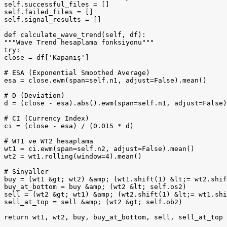
self.successful_files = []

self.failed_files = []

self.signal_results = []

def calculate_wave_trend(self, df):

"""Wave Trend hesaplama fonksiyonu"""

try:

close = df['Kapanış']

# ESA (Exponential Smoothed Average)

esa = close.ewm(span=self.n1, adjust=False).mean()

# D (Deviation)

d = (close - esa).abs().ewm(span=self.n1, adjust=False)
# CI (Currency Index)

ci = (close - esa) / (0.015 * d)

# WT1 ve WT2 hesaplama

wt1 = ci.ewm(span=self.n2, adjust=False).mean()

wt2 = wt1.rolling(window=4).mean()

# Sinyaller

buy = (wt1 &gt; wt2) &amp; (wt1.shift(1) &lt;= wt2.shif
buy_at_bottom = buy &amp; (wt2 &lt; self.os2)

sell = (wt2 &gt; wt1) &amp; (wt2.shift(1) &lt;= wt1.shi
sell_at_top = sell &amp; (wt2 &gt; self.ob2)

return wt1, wt2, buy, buy_at_bottom, sell, sell_at_top
