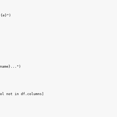
{e}")

name}...")

ol not in df.columns]
