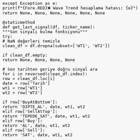
except Exception as e:

print(f"{Fore.RED}❌ Wave Trend hesaplama hatası: {e}")

return None, None, None, None, None, None

@staticmethod

def get_last_signal(df, ticker_name):

"""Son sinyali bulma fonksiyonu"""

try:

# NaN değerleri temizle

clean_df = df.dropna(subset=['WT1', 'WT2'])

if clean_df.empty:

return None, None, None, None

# Son tarihten geriye doğru sinyal ara

for i in reversed(clean_df.index):

row = clean_df.loc[i]

date = row['Tarih']

wt1 = row['WT1']

wt2 = row['WT2']

if row['BuyAtBottom']:

return 'DIPTE_AL', date, wt1, wt2

elif row['SellAtTop']:

return 'TEPEDE_SAT', date, wt1, wt2

elif row['Buy']:

return 'AL', date, wt1, wt2

elif row['Sell']:

return 'SAT', date, wt1, wt2
