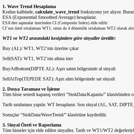
1. Wave Trend Hesaplama
Kodun kalbinde,
calculate_wave_trend
fonksiyonu yer alıyor. Burad
ESA (Exponential Smoothed Average) hesaplanır.
ESA’den sapmalar üzerinden CI (Composite Index) elde edilir.
CI’nın üstel ortalaması WT1, onun da 4 dönemlik ortalaması WT2 olarak alın
WT1 ve WT2 arasındaki kesişimlere göre sinyaller üretilir:
Buy (AL): WT1, WT2’nin üzerine çıkar
Sell(SAT): WT1, WT2’nin altına iner
BuyAtBottom(DIPTE AL): Aşırı satım bölgesinde al sinyali
SellAtTop(TEPEDE SAT): Aşırı alım bölgesinde sat sinyali
2. Dosya Taraması ve İşleme
Tüm hisse senedi kapanış verileri “StokData/Kapanis/” klasöründen oto
Tarih sıralaması yapılır. WT hesaplanır. Son sinyal (AL, SAT, DIP
Sonuçlar “StokData/WaveTrend/” klasörüne kaydedilir.
3. Sinyal Özeti ve Raporlama
Tüm hisseler için elde edilen sinyaller, Tarih ve WT1/WT2 değerleriyle 