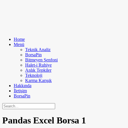
Home
Menü
Teknik Analiz
BorsaPin
Bitmeyen Senfoni
Halet-i Ruhiye
Anlık Tepkiler
Teknoloji
Karma Karışık
Hakkında
İletişim
BorsaPin
Pandas Excel Borsa
1