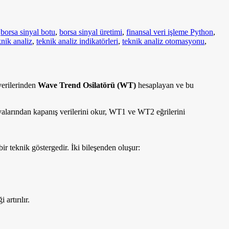
,
borsa sinyal botu
,
borsa sinyal üretimi
,
finansal veri işleme Python
,
nik analiz
,
teknik analiz indikatörleri
,
teknik analiz otomasyonu
,
verilerinden
Wave Trend Osilatörü (WT)
hesaplayan ve bu
alarından kapanış verilerini okur, WT1 ve WT2 eğrilerini
r teknik göstergedir. İki bileşenden oluşur:
artırılır.