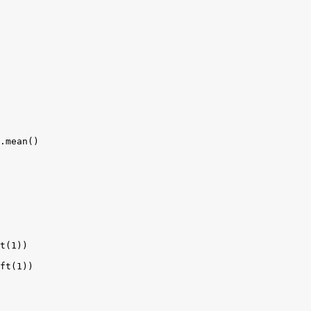
.mean()

t(1))

ft(1))
