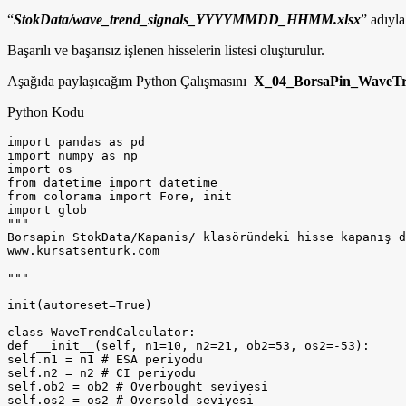
“
StokData/wave_trend_signals_YYYYMMDD_HHMM.xlsx
” adıyla
Başarılı ve başarısız işlenen hisselerin listesi oluşturulur.
Aşağıda paylaşıcağım Python Çalışmasını
X_04_BorsaPin_WaveTr
Python Kodu
import pandas as pd

import numpy as np

import os

from datetime import datetime

from colorama import Fore, init

import glob

"""

Borsapin StokData/Kapanis/ klasöründeki hisse kapanış d
www.kursatsenturk.com

"""

init(autoreset=True)

class WaveTrendCalculator:

def __init__(self, n1=10, n2=21, ob2=53, os2=-53):

self.n1 = n1 # ESA periyodu

self.n2 = n2 # CI periyodu

self.ob2 = ob2 # Overbought seviyesi

self.os2 = os2 # Oversold seviyesi
