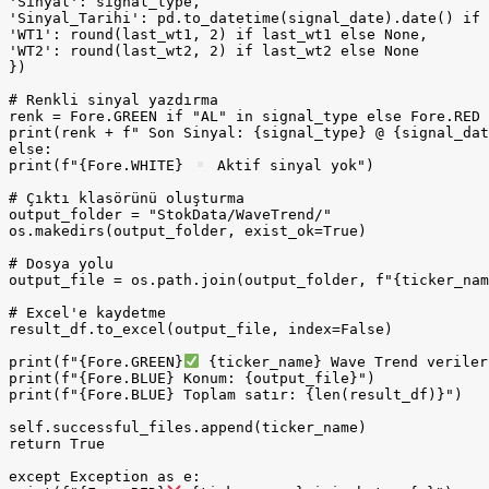
'Sinyal': signal_type,

'Sinyal_Tarihi': pd.to_datetime(signal_date).date() if 
'WT1': round(last_wt1, 2) if last_wt1 else None,

'WT2': round(last_wt2, 2) if last_wt2 else None

})

# Renkli sinyal yazdırma

renk = Fore.GREEN if "AL" in signal_type else Fore.RED

print(renk + f" Son Sinyal: {signal_type} @ {signal_dat
else:

print(f"{Fore.WHITE} 
 Aktif sinyal yok")

# Çıktı klasörünü oluşturma

output_folder = "StokData/WaveTrend/"

os.makedirs(output_folder, exist_ok=True)

# Dosya yolu

output_file = os.path.join(output_folder, f"{ticker_nam
# Excel'e kaydetme

result_df.to_excel(output_file, index=False)

print(f"{Fore.GREEN}
 {ticker_name} Wave Trend veriler
print(f"{Fore.BLUE} Konum: {output_file}")

print(f"{Fore.BLUE} Toplam satır: {len(result_df)}")

self.successful_files.append(ticker_name)

return True

except Exception as e:
