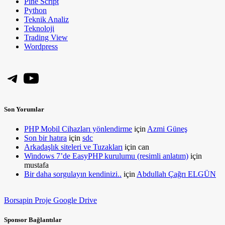
Pine Script
Python
Teknik Analiz
Teknoloji
Trading View
Wordpress
Telegram
YouTube
Son Yorumlar
PHP Mobil Cihazları yönlendirme
için
Azmi Güneş
Son bir hatıra
için
sdc
Arkadaşlık siteleri ve Tuzakları
için
can
Windows 7’de EasyPHP kurulumu (resimli anlatım)
için
mustafa
Bir daha sorgulayın kendinizi..
için
Abdullah Çağrı ELGÜN
Borsapin Proje Google Drive
Sponsor Bağlantılar