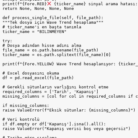
print(f"{Fore.RED}
 {ticker_name} sinyal arama hatası: 
return None, None, None, None

def process_single_file(self, file_path):

"""Tek dosya için Wave Trend hesaplama"""

# ticker_name'i en başta tanımla

ticker_name = "BILINMEYEN"

try:

# Dosya adından hisse adını alma

file_name = os.path.basename(file_path)

ticker_name = os.path.splitext(file_name)[0]

print(f"{Fore.YELLOW} Wave Trend hesaplanıyor: {ticker_
# Excel dosyasını okuma

df = pd.read_excel(file_path)

# Gerekli sütunların varlığını kontrol etme

required_columns = ['Tarih', 'Kapanış']

missing_columns = [col for col in required_columns if c
if missing_columns:

raise ValueError(f"Eksik sütunlar: {missing_columns}")

# Veri kontrolü

if df.empty or df['Kapanış'].isna().all():

raise ValueError("Kapanış verisi boş veya geçersiz")

# Tarihe göre sıralama
