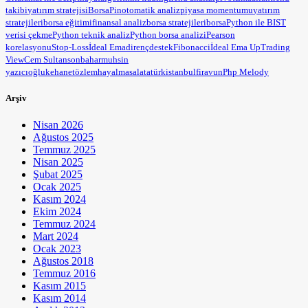
takibi
yatırım stratejisi
BorsaPin
otomatik analiz
piyasa momentumu
yatırım
stratejileri
borsa eğitimi
finansal analiz
borsa stratejileri
borsa
Python ile BIST
verisi çekme
Python teknik analiz
Python borsa analizi
Pearson
korelasyonu
Stop-Loss
İdeal Ema
direnç
destek
Fibonacci
İdeal Ema Up
Trading
View
Cem Sultan
sonbahar
muhsin
yazıcıoğlu
kehanet
özlem
hayal
masal
atatürk
istanbul
firavun
Php Melody
Arşiv
Nisan 2026
Ağustos 2025
Temmuz 2025
Nisan 2025
Şubat 2025
Ocak 2025
Kasım 2024
Ekim 2024
Temmuz 2024
Mart 2024
Ocak 2023
Ağustos 2018
Temmuz 2016
Kasım 2015
Kasım 2014