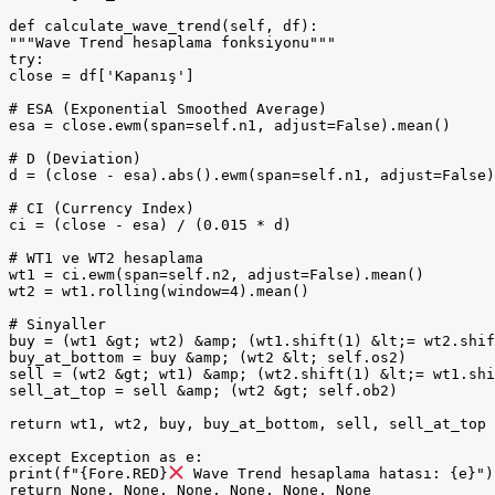
def calculate_wave_trend(self, df):

"""Wave Trend hesaplama fonksiyonu"""

try:

close = df['Kapanış']

# ESA (Exponential Smoothed Average)

esa = close.ewm(span=self.n1, adjust=False).mean()

# D (Deviation)

d = (close - esa).abs().ewm(span=self.n1, adjust=False)
# CI (Currency Index)

ci = (close - esa) / (0.015 * d)

# WT1 ve WT2 hesaplama

wt1 = ci.ewm(span=self.n2, adjust=False).mean()

wt2 = wt1.rolling(window=4).mean()

# Sinyaller

buy = (wt1 &gt; wt2) &amp; (wt1.shift(1) &lt;= wt2.shif
buy_at_bottom = buy &amp; (wt2 &lt; self.os2)

sell = (wt2 &gt; wt1) &amp; (wt2.shift(1) &lt;= wt1.shi
sell_at_top = sell &amp; (wt2 &gt; self.ob2)

return wt1, wt2, buy, buy_at_bottom, sell, sell_at_top

except Exception as e:

print(f"{Fore.RED}
 Wave Trend hesaplama hatası: {e}")

return None, None, None, None, None, None
