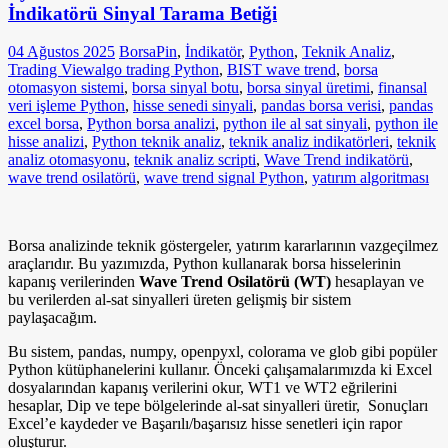
İndikatörü Sinyal Tarama Betiği
04 Ağustos 2025
BorsaPin
,
İndikatör
,
Python
,
Teknik Analiz
,
Trading View
algo trading Python
,
BIST wave trend
,
borsa
otomasyon sistemi
,
borsa sinyal botu
,
borsa sinyal üretimi
,
finansal
veri işleme Python
,
hisse senedi sinyali
,
pandas borsa verisi
,
pandas
excel borsa
,
Python borsa analizi
,
python ile al sat sinyali
,
python ile
hisse analizi
,
Python teknik analiz
,
teknik analiz indikatörleri
,
teknik
analiz otomasyonu
,
teknik analiz scripti
,
Wave Trend indikatörü
,
wave trend osilatörü
,
wave trend signal Python
,
yatırım algoritması
Borsa analizinde teknik göstergeler, yatırım kararlarının vazgeçilmez
araçlarıdır. Bu yazımızda, Python kullanarak borsa hisselerinin
kapanış verilerinden
Wave Trend Osilatörü (WT)
hesaplayan ve
bu verilerden al-sat sinyalleri üreten gelişmiş bir sistem
paylaşacağım.
Bu sistem, pandas, numpy, openpyxl, colorama ve glob gibi popüler
Python kütüphanelerini kullanır. Önceki çalışamalarımızda ki Excel
dosyalarından kapanış verilerini okur, WT1 ve WT2 eğrilerini
hesaplar, Dip ve tepe bölgelerinde al-sat sinyalleri üretir, Sonuçları
Excel’e kaydeder ve Başarılı/başarısız hisse senetleri için rapor
oluşturur.