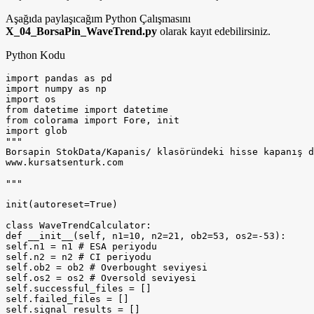
Aşağıda paylaşıcağım Python Çalışmasını
X_04_BorsaPin_WaveTrend.py
olarak kayıt edebilirsiniz.
Python Kodu
import pandas as pd

import numpy as np

import os

from datetime import datetime

from colorama import Fore, init

import glob

"""

Borsapin StokData/Kapanis/ klasöründeki hisse kapanış d
www.kursatsenturk.com

"""

init(autoreset=True)

class WaveTrendCalculator:

def __init__(self, n1=10, n2=21, ob2=53, os2=-53):

self.n1 = n1 # ESA periyodu

self.n2 = n2 # CI periyodu

self.ob2 = ob2 # Overbought seviyesi

self.os2 = os2 # Oversold seviyesi

self.successful_files = []

self.failed_files = []

self.signal_results = []
