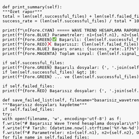
def print_summary(self):

"""Özet rapor"""

total = len(self.successful_files) + len(self.failed_fi
success_rate = (len(self.successful_files) / total * 10
print(f"\n{Fore.CYAN} ===== WAVE TREND HESAPLAMA RAPORU
print(f"{Fore.BLUE} Parametreler: n1={self.n1}, n2={sel
print(f"{Fore.GREEN}
 Başarılı: {len(self.successful_f
print(f"{Fore.RED}
 Başarısız: {len(self.failed_files)}
print(f"{Fore.BLUE} Başarı oranı: {success_rate:.1f}%")

print(f"{Fore.MAGENTA} Toplam sinyal: {len(self.signal_
if self.successful_files:

print(f"{Fore.GREEN} Başarılı dosyalar: {', '.join(self
if len(self.successful_files) &gt; 10:

print(f"{Fore.GREEN} ... ve {len(self.successful_files)
if self.failed_files:

print(f"{Fore.RED} Başarısız dosyalar: {', '.join(self.
def save_failed_list(self, filename="basarisiz_wavetren
"""Başarısız dosyaları kaydetme"""

if self.failed_files:

try:

with open(filename, 'w', encoding='utf-8') as f:

f.write("# Başarısız Wave Trend hesaplama dosyaları\n")

f.write(f"# Tarih: {datetime.now().strftime('%Y-%m-%d')
f.write(f"# Parametreler: n1={self.n1}, n2={self.n2}, O
for file_name in self.failed_files:
