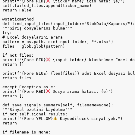
print(f"{Fore.RED}
 {ticker_name} için hata: {e}")

self.failed_files.append(ticker_name)

return False

@staticmethod

def find_input_files(input_folder="StokData/Kapanis/"):

"""Giriş dosyalarını bulma"""

try:

# Excel dosyalarını arama

pattern = os.path.join(input_folder, "*.xlsx")

files = glob.glob(pattern)

if not files:

print(f"{Fore.RED}
 {input_folder} klasöründe Excel do
return []

print(f"{Fore.BLUE} {len(files)} adet Excel dosyası bul
return files

except Exception as e:

print(f"{Fore.RED}
 Dosya arama hatası: {e}")

return []

def save_signals_summary(self, filename=None):

"""Sinyal özetini kaydetme"""

if not self.signal_results:

print(f"{Fore.YELLOW}
 Kaydedilecek sinyal yok.")

return

if filename is None:
