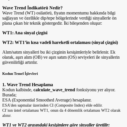
Wave Trend İndikatörü Nedir?
Wave Trend (WT) osilatörü, fiyatın momentumu hakkında bilgi
sağlayan ve özellikle dip/tepe bölgelerinde verdiği sinyallerle ön
plana çıkan bir teknik göstergedir. İki bileşenden oluşur:
WT1: Ana sinyal çizgisi
WT2: WT1’in kısa vadeli hareketli ortalaması (sinyal çizgisi)
Alım/satım sinyalleri bu iki çizginin kesişimleriyle belirlenir. Ek
olarak, aşırı alım (OB) ve aşırı satım (OS) seviyeleri ile sinyallerin
güvenilirliği artırılır.
Kodun Temel İşlevleri
1. Wave Trend Hesaplama
Kodun kalbinde,
calculate_wave_trend
fonksiyonu yer alıyor.
Burada;
ESA (Exponential Smoothed Average) hesaplanır.
ESA’den sapmalar üzerinden CI (Composite Index) elde edilir.
CI’nın üstel ortalaması WT1, onun da 4 dönemlik ortalaması WT2 olarak
alınır.
WT1 ve WT2 arasındaki kesişimlere göre sinyaller üretilir: