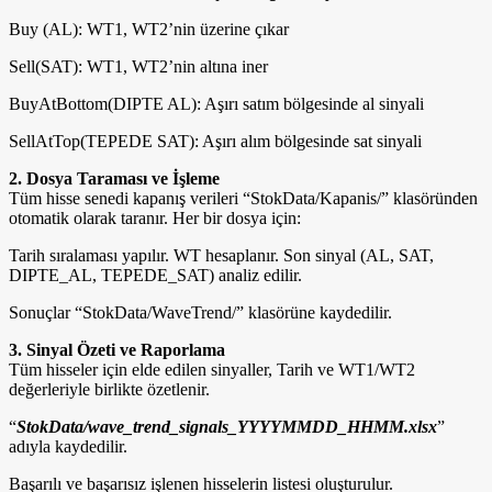
Buy (AL): WT1, WT2’nin üzerine çıkar
Sell(SAT): WT1, WT2’nin altına iner
BuyAtBottom(DIPTE AL): Aşırı satım bölgesinde al sinyali
SellAtTop(TEPEDE SAT): Aşırı alım bölgesinde sat sinyali
2. Dosya Taraması ve İşleme
Tüm hisse senedi kapanış verileri “StokData/Kapanis/” klasöründen
otomatik olarak taranır. Her bir dosya için:
Tarih sıralaması yapılır. WT hesaplanır. Son sinyal (AL, SAT,
DIPTE_AL, TEPEDE_SAT) analiz edilir.
Sonuçlar “StokData/WaveTrend/” klasörüne kaydedilir.
3. Sinyal Özeti ve Raporlama
Tüm hisseler için elde edilen sinyaller, Tarih ve WT1/WT2
değerleriyle birlikte özetlenir.
“
StokData/wave_trend_signals_YYYYMMDD_HHMM.xlsx
”
adıyla kaydedilir.
Başarılı ve başarısız işlenen hisselerin listesi oluşturulur.