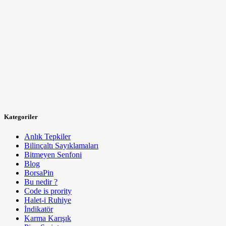
Kategoriler
Anlık Tepkiler
Bilinçaltı Sayıklamaları
Bitmeyen Senfoni
Blog
BorsaPin
Bu nedir ?
Code is prority
Halet-i Ruhiye
İndikatör
Karma Karışık