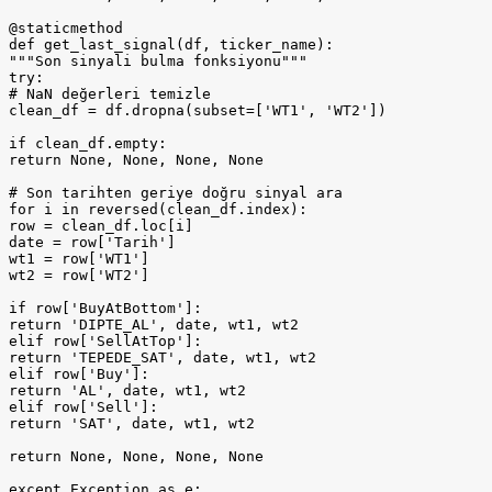
@staticmethod

def get_last_signal(df, ticker_name):

"""Son sinyali bulma fonksiyonu"""

try:

# NaN değerleri temizle

clean_df = df.dropna(subset=['WT1', 'WT2'])

if clean_df.empty:

return None, None, None, None

# Son tarihten geriye doğru sinyal ara

for i in reversed(clean_df.index):

row = clean_df.loc[i]

date = row['Tarih']

wt1 = row['WT1']

wt2 = row['WT2']

if row['BuyAtBottom']:

return 'DIPTE_AL', date, wt1, wt2

elif row['SellAtTop']:

return 'TEPEDE_SAT', date, wt1, wt2

elif row['Buy']:

return 'AL', date, wt1, wt2

elif row['Sell']:

return 'SAT', date, wt1, wt2

return None, None, None, None

except Exception as e:
