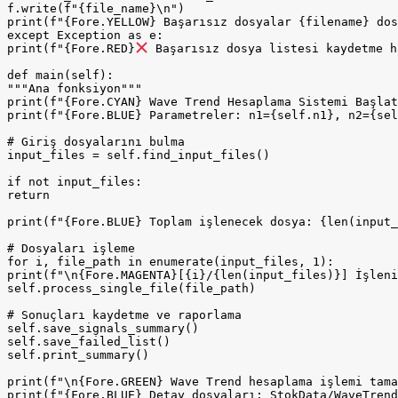
f.write(f"{file_name}\n")

print(f"{Fore.YELLOW} Başarısız dosyalar {filename} dos
except Exception as e:

print(f"{Fore.RED}
 Başarısız dosya listesi kaydetme h
def main(self):

"""Ana fonksiyon"""

print(f"{Fore.CYAN} Wave Trend Hesaplama Sistemi Başlat
print(f"{Fore.BLUE} Parametreler: n1={self.n1}, n2={sel
# Giriş dosyalarını bulma

input_files = self.find_input_files()

if not input_files:

return

print(f"{Fore.BLUE} Toplam işlenecek dosya: {len(input_
# Dosyaları işleme

for i, file_path in enumerate(input_files, 1):

print(f"\n{Fore.MAGENTA}[{i}/{len(input_files)}] İşleni
self.process_single_file(file_path)

# Sonuçları kaydetme ve raporlama

self.save_signals_summary()

self.save_failed_list()

self.print_summary()

print(f"\n{Fore.GREEN} Wave Trend hesaplama işlemi tama
print(f"{Fore.BLUE} Detay dosyaları: StokData/WaveTrend