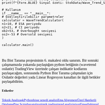
print(f"{Fore.BLUE} Sinyal özeti: StokData/Wave_Trend_S
# Kullanım

if __name__ == "__main__":

# Özelleştirilebilir parametreler

calculator = WaveTrendCalculator(

n1=10, # ESA periyodu

n2=21, # CI periyodu

ob2=53, # Overbought seviyesi

os2=-53 # Oversold seviyesi

)

calculator.main()
Bu Bist Tarama projesininin 6. makalesi oldu sanırım. Bir sonraki
çalışmamızda yukarıda paylaştığım python betiğinin (wavetrend
osilatör) TradingView üzerinde çalışan indikatör kodlarını
paylaşacağım, sonrasında Python Bist Tarama çalışmaları için
Osilatör değerleri yada Linear Regresyon kanalları ile ilgili betikler
paylaşabilirim.
Etiketler
Teknik Analiz
aşk
Python
hisse senedi analizi
Ema Alignment
Üstel Hareketli
Ortalama
Pine Script
hayat
algoritmik trading
trend analizi
pivot
Ema
allah
trend