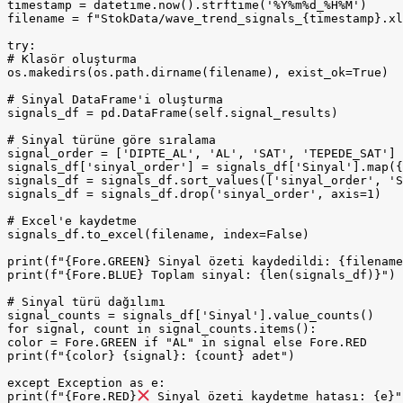
timestamp = datetime.now().strftime('%Y%m%d_%H%M')

filename = f"StokData/wave_trend_signals_{timestamp}.xl
try:

# Klasör oluşturma

os.makedirs(os.path.dirname(filename), exist_ok=True)

# Sinyal DataFrame'i oluşturma

signals_df = pd.DataFrame(self.signal_results)

# Sinyal türüne göre sıralama

signal_order = ['DIPTE_AL', 'AL', 'SAT', 'TEPEDE_SAT']

signals_df['sinyal_order'] = signals_df['Sinyal'].map({
signals_df = signals_df.sort_values(['sinyal_order', 'S
signals_df = signals_df.drop('sinyal_order', axis=1)

# Excel'e kaydetme

signals_df.to_excel(filename, index=False)

print(f"{Fore.GREEN} Sinyal özeti kaydedildi: {filename
print(f"{Fore.BLUE} Toplam sinyal: {len(signals_df)}")

# Sinyal türü dağılımı

signal_counts = signals_df['Sinyal'].value_counts()

for signal, count in signal_counts.items():

color = Fore.GREEN if "AL" in signal else Fore.RED

print(f"{color} {signal}: {count} adet")

except Exception as e:

print(f"{Fore.RED}
 Sinyal özeti kaydetme hatası: {e}")