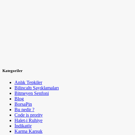
Kategoriler
Anlık Tepkiler
Bilinçaltı Sayıklamaları
Bitmeyen Senfoni
Blog
BorsaPin
Bu nedir ?
Code is prority
Halet-i Ruhiye
İndikatör
Karma Karışık