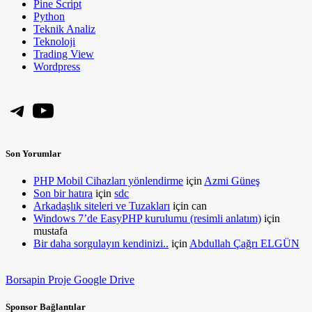
Pine Script
Python
Teknik Analiz
Teknoloji
Trading View
Wordpress
Telegram
YouTube
Son Yorumlar
PHP Mobil Cihazları yönlendirme
için
Azmi Güneş
Son bir hatıra
için
sdc
Arkadaşlık siteleri ve Tuzakları
için
can
Windows 7’de EasyPHP kurulumu (resimli anlatım)
için
mustafa
Bir daha sorgulayın kendinizi..
için
Abdullah Çağrı ELGÜN
Borsapin Proje Google Drive
Sponsor Bağlantılar