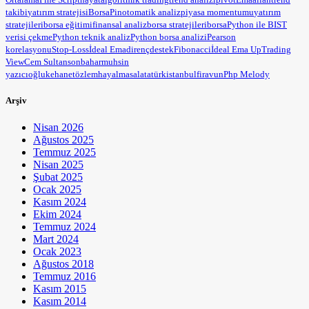
takibi
yatırım stratejisi
BorsaPin
otomatik analiz
piyasa momentumu
yatırım
stratejileri
borsa eğitimi
finansal analiz
borsa stratejileri
borsa
Python ile BIST
verisi çekme
Python teknik analiz
Python borsa analizi
Pearson
korelasyonu
Stop-Loss
İdeal Ema
direnç
destek
Fibonacci
İdeal Ema Up
Trading
View
Cem Sultan
sonbahar
muhsin
yazıcıoğlu
kehanet
özlem
hayal
masal
atatürk
istanbul
firavun
Php Melody
Arşiv
Nisan 2026
Ağustos 2025
Temmuz 2025
Nisan 2025
Şubat 2025
Ocak 2025
Kasım 2024
Ekim 2024
Temmuz 2024
Mart 2024
Ocak 2023
Ağustos 2018
Temmuz 2016
Kasım 2015
Kasım 2014