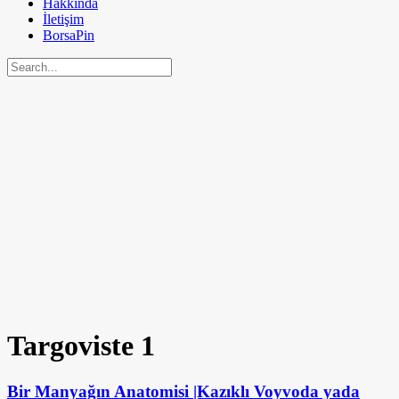
Hakkında
İletişim
BorsaPin
Targoviste
1
Bir Manyağın Anatomisi |Kazıklı Voyvoda yada