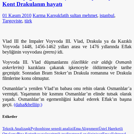
Kont Drakulanın hayatı
01 Kasım 2010
Karma Karışık
fatih sultan mehmet
,
istanbul
,
Targoviste
,
türk
Vlad III the Impaler Voyvoda III. Vlad, Drakula ya da Kazıklı
Voyvoda 1448, 1456-1462 yılları arası ve 1476 yıllarında Eflak
beyliğinin voyvodası
(prens)
idi.
Voyvoda III. Vlad düşmanlarını
(özellikle esir aldığı Osmanlı
askerlerini)
kazıklara çakarak işkenceyle öldürmesiyle tarihe
geçmiştir. Sonradan Bram Stoker’ın Drakula romanına ve Drakula
filmlerine konu olmuştur.
Osmanlılar’a yenilen Vlad’ın babası onu rehin olarak Osmanlılar’a
vermişti. Yaşamının bir kısmını Osmanlılar’ın elinde tutsak olarak
yaşadı. Osmanlılar’ın egemenliğini kabul ederek Eflak’ın başına
geçti.
(daha&helliip;)
Etiketler
Teknik Analiz
aşk
Python
hisse senedi analizi
Ema Alignment
Üstel Hareketli
Ortalama
Pine Script
hayat
algoritmik trading
trend analizi
pivot
Ema
allah
trend