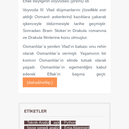
Eflak beyliğinin voyvodası
(prens)
idi.
Voyvoda III. Vlad düşmanlarını
(özellikle esir
aldığı Osmanlı askerlerini)
kazıklara çakarak
işkenceyle öldürmesiyle tarihe geçmiştir.
Sonradan Bram Stoker’ın Drakula romanına
ve Drakula filmlerine konu olmuştur.
Osmanlılar’a yenilen Vlad’ın babası onu rehin
olarak Osmanlılar’a vermişti. Yaşamının bir
kısmını Osmanlılar’ın elinde tutsak olarak
yaşadı. Osmanlılar’ın egemenliğini kabul
ederek Eflak’ın başına geçti.
(daha&helliip;)
ETIKETLER
Teknik Analiz
aşk
Python
hisse senedi analizi
Ema Alignment