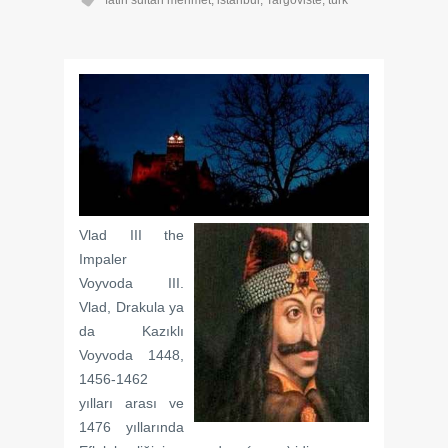
fatih sultan mehmet
,
istanbul
,
Targoviste
,
türk
Vlad III the
Impaler
Voyvoda III.
Vlad, Drakula ya
da Kazıklı
Voyvoda 1448,
1456-1462
yılları arası ve
1476 yıllarında