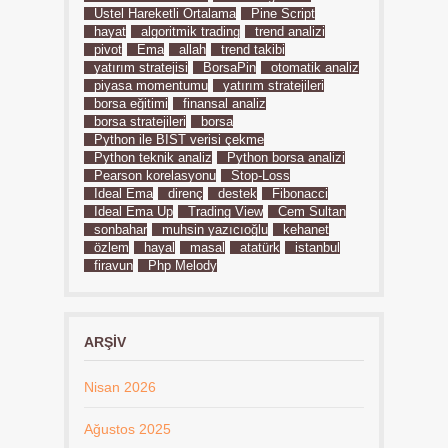
Üstel Hareketli Ortalama
Pine Script
hayat
algoritmik trading
trend analizi
pivot
Ema
allah
trend takibi
yatırım stratejisi
BorsaPin
otomatik analiz
piyasa momentumu
yatırım stratejileri
borsa eğitimi
finansal analiz
borsa stratejileri
borsa
Python ile BIST verisi çekme
Python teknik analiz
Python borsa analizi
Pearson korelasyonu
Stop-Loss
İdeal Ema
direnç
destek
Fibonacci
İdeal Ema Up
Trading View
Cem Sultan
sonbahar
muhsin yazıcıoğlu
kehanet
özlem
hayal
masal
atatürk
istanbul
firavun
Php Melody
ARŞIV
Nisan 2026
Ağustos 2025