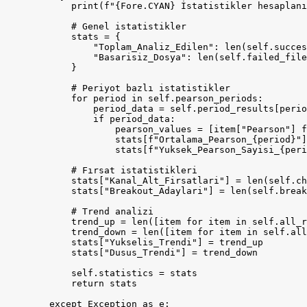
            print(f"{Fore.CYAN} İstatistikler hesaplanı
            # Genel istatistikler

            stats = {

                "Toplam_Analiz_Edilen": len(self.succes
                "Basarisiz_Dosya": len(self.failed_file
            }

            # Periyot bazlı istatistikler

            for period in self.pearson_periods:

                period_data = self.period_results[perio
                if period_data:

                    pearson_values = [item["Pearson"] f
                    stats[f"Ortalama_Pearson_{period}"]
                    stats[f"Yuksek_Pearson_Sayisi_{peri
            # Fırsat istatistikleri

            stats["Kanal_Alt_Firsatlari"] = len(self.ch
            stats["Breakout_Adaylari"] = len(self.break
            # Trend analizi

            trend_up = len([item for item in self.all_r
            trend_down = len([item for item in self.all
            stats["Yukselis_Trendi"] = trend_up

            stats["Dusus_Trendi"] = trend_down

            self.statistics = stats

            return stats

        except Exception as e:
