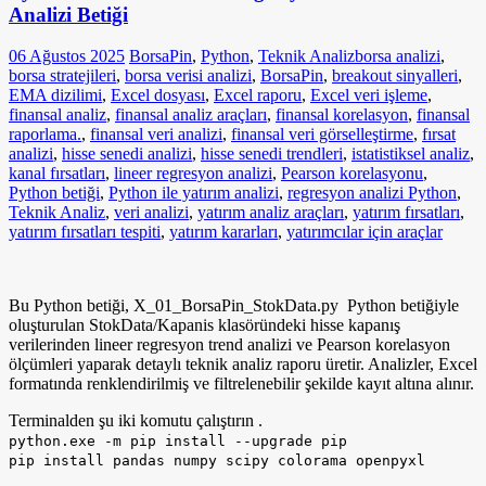
Analizi Betiği
06 Ağustos 2025
BorsaPin
,
Python
,
Teknik Analiz
borsa analizi
,
borsa stratejileri
,
borsa verisi analizi
,
BorsaPin
,
breakout sinyalleri
,
EMA dizilimi
,
Excel dosyası
,
Excel raporu
,
Excel veri işleme
,
finansal analiz
,
finansal analiz araçları
,
finansal korelasyon
,
finansal
raporlama.
,
finansal veri analizi
,
finansal veri görselleştirme
,
fırsat
analizi
,
hisse senedi analizi
,
hisse senedi trendleri
,
istatistiksel analiz
,
kanal fırsatları
,
lineer regresyon analizi
,
Pearson korelasyonu
,
Python betiği
,
Python ile yatırım analizi
,
regresyon analizi Python
,
Teknik Analiz
,
veri analizi
,
yatırım analiz araçları
,
yatırım fırsatları
,
yatırım fırsatları tespiti
,
yatırım kararları
,
yatırımcılar için araçlar
Bu Python betiği, X_01_BorsaPin_StokData.py Python betiğiyle
oluşturulan StokData/Kapanis klasöründeki hisse kapanış
verilerinden lineer regresyon trend analizi ve Pearson korelasyon
ölçümleri yaparak detaylı teknik analiz raporu üretir. Analizler, Excel
formatında renklendirilmiş ve filtrelenebilir şekilde kayıt altına alınır.
Terminalden şu iki komutu çalıştırın .
python.exe -m pip install --upgrade pip
pip install pandas numpy scipy colorama openpyxl