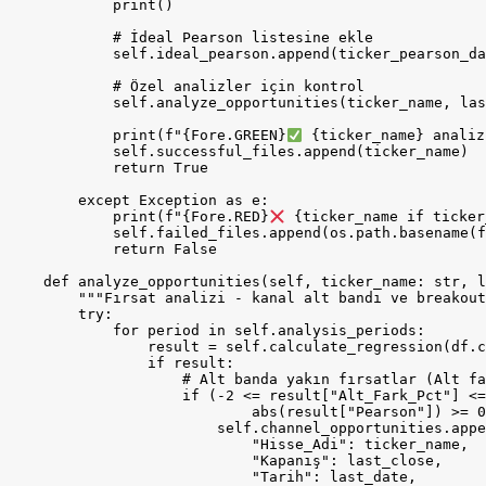
            print()

            # İdeal Pearson listesine ekle

            self.ideal_pearson.append(ticker_pearson_da
            # Özel analizler için kontrol

            self.analyze_opportunities(ticker_name, las
            print(f"{Fore.GREEN}
 {ticker_name} analiz
            self.successful_files.append(ticker_name)

            return True

        except Exception as e:

            print(f"{Fore.RED}
 {ticker_name if ticker
            self.failed_files.append(os.path.basename(f
            return False

    def analyze_opportunities(self, ticker_name: str, l
        """Fırsat analizi - kanal alt bandı ve breakout
        try:

            for period in self.analysis_periods:

                result = self.calculate_regression(df.c
                if result:

                    # Alt banda yakın fırsatlar (Alt fa
                    if (-2 <= result["Alt_Fark_Pct"] <=
                            abs(result["Pearson"]) >= 0
                        self.channel_opportunities.appe
                            "Hisse_Adi": ticker_name,

                            "Kapanış": last_close,

                            "Tarih": last_date,
