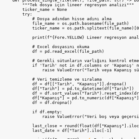
    def process_single_file(self, file_path: str) -> bo
        """Tek dosya için lineer regresyon analizi"""

        ticker_name = None

        try:

            # Dosya adından hisse adını alma

            file_name = os.path.basename(file_path)

            ticker_name = os.path.splitext(file_name)[0
            print(f"{Fore.YELLOW} Lineer regresyon anal
            # Excel dosyasını okuma

            df = pd.read_excel(file_path)

            # Gerekli sütunların varlığını kontrol etme

            if 'Tarih' not in df.columns or 'Kapanış' n
                raise ValueError("Tarih veya Kapanış sü
            # Veri temizleme ve sıralama

            df = df[["Tarih", "Kapanış"]].dropna()

            df["Tarih"] = pd.to_datetime(df["Tarih"])

            df = df.sort_values("Tarih").reset_index(dr
            df["Kapanış"] = pd.to_numeric(df["Kapanış"]
            df = df.dropna()

            if df.empty:

                raise ValueError("Veri boş veya geçersi
            last_close = round(float(df["Kapanış"].iloc
            last_date = df["Tarih"].iloc[-1]
