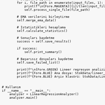
        for i, file_path in enumerate(input_files, 1):

            print(f"\n{Fore.MAGENTA}[{i}/{len(input_fil
            self.process_single_file(file_path)

        # EMA verilerini birleştirme

        self.merge_ema_data()

        # İstatistikleri hesaplama

        self.calculate_statistics()

        # Sonuçları kaydetme

        success = self.save_results()

        if success:

            self.print_summary()

        # Başarısız dosyaları kaydetme

        self.save_failed_list()

        print(f"\n{Fore.GREEN} Lineer regresyon analizi
        print(f"{Fore.BLUE} Ana dosya: StokData/lineer_
        print(f"{Fore.BLUE} Arşiv klasörü: StokData/Lin
# Kullanım

if __name__ == "__main__":

    analyzer = LinearRegressionAnalyzer()

    analyzer.main()