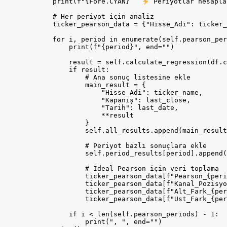
            print(f"{Fore.CYAN}   
 Periyotlar hesapla
            # Her periyot için analiz

            ticker_pearson_data = {"Hisse_Adi": ticker_
            for i, period in enumerate(self.pearson_per
                print(f"{period}", end="")

                result = self.calculate_regression(df.c
                if result:

                    # Ana sonuç listesine ekle

                    main_result = {

                        "Hisse_Adi": ticker_name,

                        "Kapanış": last_close,

                        "Tarih": last_date,

                        **result

                    }

                    self.all_results.append(main_result
                    # Periyot bazlı sonuçlara ekle

                    self.period_results[period].append(
                    # İdeal Pearson için veri toplama

                    ticker_pearson_data[f"Pearson_{peri
                    ticker_pearson_data[f"Kanal_Pozisyo
                    ticker_pearson_data[f"Alt_Fark_{per
                    ticker_pearson_data[f"Ust_Fark_{per
                if i < len(self.pearson_periods) - 1:

                    print(", ", end="")
