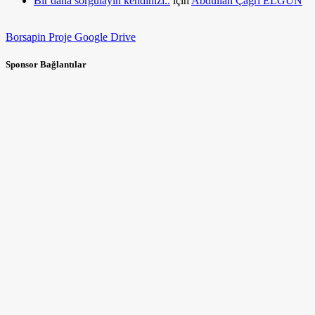
Bir daha sorgulayın kendinizi..
için
Abdullah Çağrı ELGÜN
Borsapin Proje Google Drive
Sponsor Bağlantılar