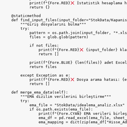
            print(f"{Fore.RED}
 İstatistik hesaplama h
            return {}

    @staticmethod

    def find_input_files(input_folder="StokData/Kapanis
        """Giriş dosyalarını bulma"""

        try:

            pattern = os.path.join(input_folder, "*.xls
            files = glob.glob(pattern)

            if not files:

                print(f"{Fore.RED}
 {input_folder} kla
                return []

            print(f"{Fore.BLUE} {len(files)} adet Excel
            return files

        except Exception as e:

            print(f"{Fore.RED}
 Dosya arama hatası: {e}
            return []

    def merge_ema_data(self):

        """EMA dizilim verilerini birleştirme"""

        try:

            ema_file = "StokData/idealema_analiz.xlsx"

            if os.path.exists(ema_file):

                print(f"{Fore.CYAN} EMA verileri birleş
                ema_df = pd.read_excel(ema_file, sheet_
                ema_mapping = dict(zip(ema_df["Hisse_Ad