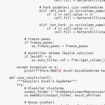
                            cell.fill = PatternFill(sta
                    # Fark yüzdeleri için renklendirme

                    elif 'Alt_Fark' in str(column_name)
                        if -2 <= cell.value <= 4:

                            cell.fill = PatternFill(sta
                    elif 'Ust_Fark' in str(column_name)
                        if -4 <= cell.value <= 2:

                            cell.fill = PatternFill(sta
            # Freeze panes

            if freeze_panes:

                ws.freeze_panes = freeze_panes

            # AutoFilter ekleme (başlık satırına)

            if len(df) > 0:

                ws.auto_filter.ref = f"A1:{get_column_l
        except Exception as e:

            print(f"{Fore.RED}
 Excel biçimlendirme ha
    def save_results(self):

        """Sonuçları Excel'e kaydetme"""

        try:

            # Klasörler oluşturma

            output_folder = "StokData/LinearRegression/
            os.makedirs(output_folder, exist_ok=True)

            # Dosya isimleri
