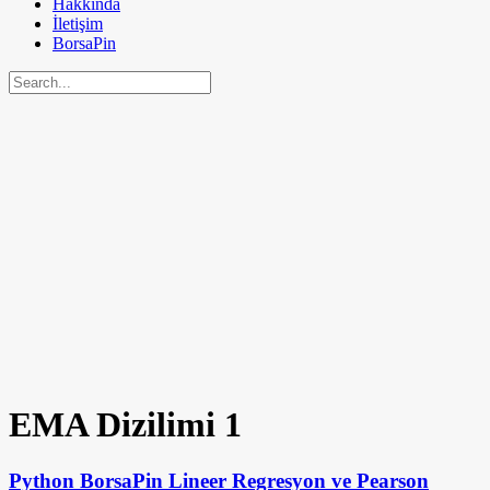
Hakkında
İletişim
BorsaPin
EMA Dizilimi
1
Python BorsaPin Lineer Regresyon ve Pearson