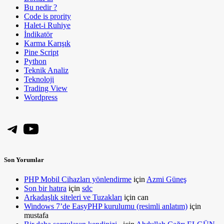
Bu nedir ?
Code is prority
Halet-i Ruhiye
İndikatör
Karma Karışık
Pine Script
Python
Teknik Analiz
Teknoloji
Trading View
Wordpress
Telegram
YouTube
Son Yorumlar
PHP Mobil Cihazları yönlendirme
için
Azmi Güneş
Son bir hatıra
için
sdc
Arkadaşlık siteleri ve Tuzakları
için
can
Windows 7’de EasyPHP kurulumu (resimli anlatım)
için
mustafa