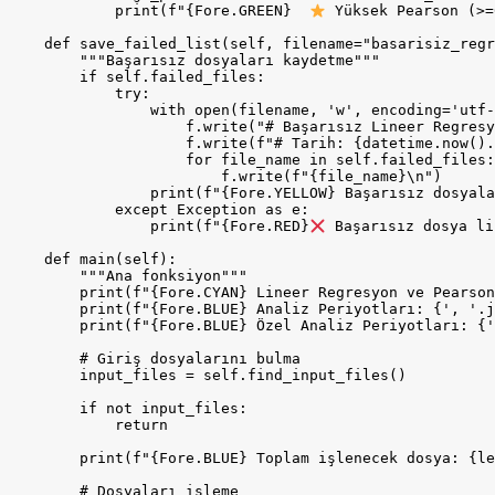
            print(f"{Fore.GREEN}  
 Yüksek Pearson (>=
    def save_failed_list(self, filename="basarisiz_regr
        """Başarısız dosyaları kaydetme"""

        if self.failed_files:

            try:

                with open(filename, 'w', encoding='utf-
                    f.write("# Başarısız Lineer Regresy
                    f.write(f"# Tarih: {datetime.now().
                    for file_name in self.failed_files:

                        f.write(f"{file_name}\n")

                print(f"{Fore.YELLOW} Başarısız dosyala
            except Exception as e:

                print(f"{Fore.RED}
 Başarısız dosya li
    def main(self):

        """Ana fonksiyon"""

        print(f"{Fore.CYAN} Lineer Regresyon ve Pearson
        print(f"{Fore.BLUE} Analiz Periyotları: {', '.j
        print(f"{Fore.BLUE} Özel Analiz Periyotları: {'
        # Giriş dosyalarını bulma

        input_files = self.find_input_files()

        if not input_files:

            return

        print(f"{Fore.BLUE} Toplam işlenecek dosya: {le
        # Dosyaları işleme
