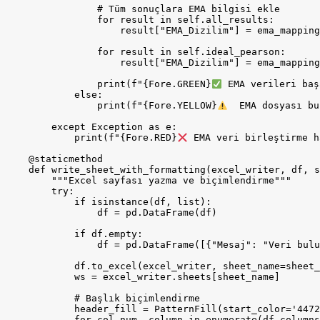
                # Tüm sonuçlara EMA bilgisi ekle

                for result in self.all_results:

                    result["EMA_Dizilim"] = ema_mapping
                for result in self.ideal_pearson:

                    result["EMA_Dizilim"] = ema_mapping
                print(f"{Fore.GREEN}
 EMA verileri baş
            else:

                print(f"{Fore.YELLOW}
  EMA dosyası bu
        except Exception as e:

            print(f"{Fore.RED}
 EMA veri birleştirme h
    @staticmethod

    def write_sheet_with_formatting(excel_writer, df, s
        """Excel sayfası yazma ve biçimlendirme"""

        try:

            if isinstance(df, list):

                df = pd.DataFrame(df)

            if df.empty:

                df = pd.DataFrame([{"Mesaj": "Veri bulu
            df.to_excel(excel_writer, sheet_name=sheet_
            ws = excel_writer.sheets[sheet_name]

            # Başlık biçimlendirme

            header_fill = PatternFill(start_color='4472
            for col_num, column in enumerate(df.columns