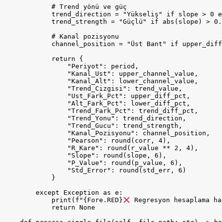
            # Trend yönü ve güç

            trend_direction = "Yükseliş" if slope > 0 e
            trend_strength = "Güçlü" if abs(slope) > 0.
            # Kanal pozisyonu

            channel_position = "Üst Bant" if upper_diff
            return {

                "Periyot": period,

                "Kanal_Ust": upper_channel_value,

                "Kanal_Alt": lower_channel_value,

                "Trend_Cizgisi": trend_value,

                "Ust_Fark_Pct": upper_diff_pct,

                "Alt_Fark_Pct": lower_diff_pct,

                "Trend_Fark_Pct": trend_diff_pct,

                "Trend_Yonu": trend_direction,

                "Trend_Gucu": trend_strength,

                "Kanal_Pozisyonu": channel_position,

                "Pearson": round(corr, 4),

                "R_Kare": round(r_value ** 2, 4),

                "Slope": round(slope, 6),

                "P_Value": round(p_value, 6),

                "Std_Error": round(std_err, 6)

            }

        except Exception as e:

            print(f"{Fore.RED}
 Regresyon hesaplama ha
            return None
