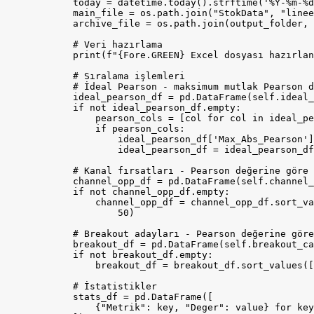
            today = datetime.today().strftime('%Y-%m-%d
            main_file = os.path.join("StokData", "linee
            archive_file = os.path.join(output_folder, 
            # Veri hazırlama

            print(f"{Fore.GREEN} Excel dosyası hazırlan
            # Sıralama işlemleri

            # İdeal Pearson - maksimum mutlak Pearson d
            ideal_pearson_df = pd.DataFrame(self.ideal_
            if not ideal_pearson_df.empty:

                pearson_cols = [col for col in ideal_pe
                if pearson_cols:

                    ideal_pearson_df['Max_Abs_Pearson']
                    ideal_pearson_df = ideal_pearson_df
            # Kanal fırsatları - Pearson değerine göre 
            channel_opp_df = pd.DataFrame(self.channel_
            if not channel_opp_df.empty:

                channel_opp_df = channel_opp_df.sort_va
                    50)

            # Breakout adayları - Pearson değerine göre
            breakout_df = pd.DataFrame(self.breakout_ca
            if not breakout_df.empty:

                breakout_df = breakout_df.sort_values([
            # İstatistikler

            stats_df = pd.DataFrame([

                {"Metrik": key, "Deger": value} for key