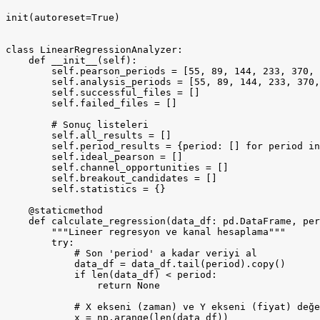
init(autoreset=True)

class LinearRegressionAnalyzer:

    def __init__(self):

        self.pearson_periods = [55, 89, 144, 233, 370, 
        self.analysis_periods = [55, 89, 144, 233, 370,
        self.successful_files = []

        self.failed_files = []

        # Sonuç listeleri

        self.all_results = []

        self.period_results = {period: [] for period in
        self.ideal_pearson = []

        self.channel_opportunities = []

        self.breakout_candidates = []

        self.statistics = {}

    @staticmethod

    def calculate_regression(data_df: pd.DataFrame, per
        """Lineer regresyon ve kanal hesaplama"""

        try:

            # Son 'period' a kadar veriyi al

            data_df = data_df.tail(period).copy()

            if len(data_df) < period:

                return None

            # X ekseni (zaman) ve Y ekseni (fiyat) değe
            x = np.arange(len(data_df))
