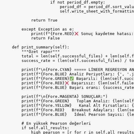
                    if not period_df.empty:

                        period_df = period_df.sort_valu
                        self.write_sheet_with_formattin
            return True

        except Exception as e:

            print(f"{Fore.RED}
 Sonuç kaydetme hatası:
            return False

    def print_summary(self):

        """Özet rapor"""

        total = len(self.successful_files) + len(self.f
        success_rate = (len(self.successful_files) / to
        print(f"\n{Fore.CYAN} ===== LİNEER REGRESYON AN
        print(f"{Fore.BLUE} Analiz Periyotları: {', '.j
        print(f"{Fore.GREEN}
 Başarılı: {len(self.succ
        print(f"{Fore.RED}
 Başarısız: {len(self.faile
        print(f"{Fore.BLUE} Başarı oranı: {success_rate
        print(f"\n{Fore.MAGENTA} SONUÇLAR:")

        print(f"{Fore.GREEN}   Toplam Analiz: {len(self
        print(f"{Fore.YELLOW}   Kanal Alt Fırsatları: {
        print(f"{Fore.RED}   Breakout Adayları: {len(se
        print(f"{Fore.BLUE}   İdeal Pearson Sayısı: {le
        # En yüksek Pearson değerleri

        if self.all_results:

            high_pearson = [r for r in self.all_results