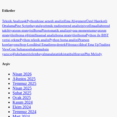
Etiketler
Teknik Analiz
aşk
Python
hisse senedi analizi
Ema Alignment
Üstel Hareketli
Ortalama
Pine Script
hayat
algoritmik trading
trend analizi
pivot
Ema
allah
trend
takibi
yatırım stratejisi
BorsaPin
otomatik analiz
piyasa momentumu
yatırım
stratejileri
borsa eğitimi
finansal analiz
borsa stratejileri
borsa
Python ile BIST
verisi çekme
Python teknik analiz
Python borsa analizi
Pearson
korelasyonu
Stop-Loss
İdeal Ema
direnç
destek
Fibonacci
İdeal Ema Up
Trading
View
Cem Sultan
sonbahar
muhsin
yazıcıoğlu
kehanet
özlem
hayal
masal
atatürk
istanbul
firavun
Php Melody
Arşiv
Nisan 2026
Ağustos 2025
Temmuz 2025
Nisan 2025
Şubat 2025
Ocak 2025
Kasım 2024
Ekim 2024
Temmuz 2024
Mart 2024