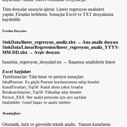
Tüm dosyalar sırasıyla işlenir. Lineer regresyon analizleri
yapılır. Fırsatlar belirlenir. Sonuçlar Excel ve TXT dosyalarına
kaydedilir.
Üretilen Dosyalar
StokData/lineer_regresyon_analiz.xlsx → Ana analiz dosyası
StokData/LinearRegression/lineer_regresyon_analiz_YYYY-
MM-DD.xlsx → Arşiv dosyası
basarisiz_regresyon_dosyalari.txt → Başarısız analizlerin listesi
Excel Sayfaları
TumSonuclar: Tüm hisse ve periyot sonuçları
IdealPearson: En güçlü Pearson korelasyonuna sahip hisseler
KanalFirsatlari_Top50: Kanal altına yakın fırsatlar
BreakoutAdaylari_Top50: Yükselişe aday hisseler
Periyot_XXX: Her analiz periyodu için ayrı sayfalar
Istatistikler: Genel başarı ve analiz özetleri
Avantajları
Otomatik, hızlı ve güvenilir teknik analiz. Yatırım kararlarını