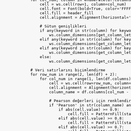
                cell = ws.cell(row=1, column=col_num)

                cell.font = Font(bold=True, color='FFFF
                cell.fill = header_fill

                cell.alignment = Alignment(horizontal='
                # Sütun genişlikleri

                if any(keyword in str(column) for keywo
                    ws.column_dimensions[get_column_let
                elif any(keyword in str(column) for key
                    ws.column_dimensions[get_column_let
                elif any(keyword in str(column) for key
                    ws.column_dimensions[get_column_let
                else:

                    ws.column_dimensions[get_column_let
            # Veri satırlarını biçimlendirme

            for row_num in range(2, len(df) + 2):

                for col_num in range(1, len(df.columns)
                    cell = ws.cell(row=row_num, column=
                    cell.alignment = Alignment(horizont
                    column_name = df.columns[col_num - 
                    # Pearson değerleri için renklendir
                    if 'Pearson' in str(column_name) an
                        if abs(cell.value) >= 0.9:

                            cell.fill = PatternFill(sta
                        elif abs(cell.value) >= 0.8:

                            cell.fill = PatternFill(sta
                        elif abs(cell.value) >= 0.7:
