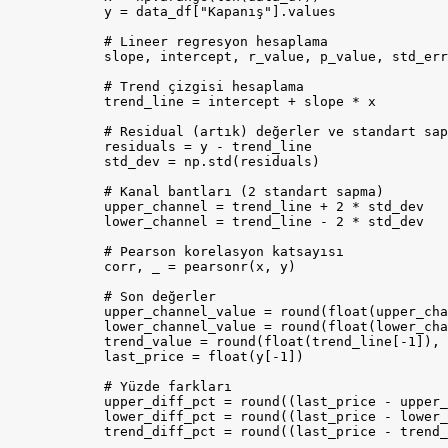
            y = data_df["Kapanış"].values

            # Lineer regresyon hesaplama

            slope, intercept, r_value, p_value, std_err
            # Trend çizgisi hesaplama

            trend_line = intercept + slope * x

            # Residual (artık) değerler ve standart sap
            residuals = y - trend_line

            std_dev = np.std(residuals)

            # Kanal bantları (2 standart sapma)

            upper_channel = trend_line + 2 * std_dev

            lower_channel = trend_line - 2 * std_dev

            # Pearson korelasyon katsayısı

            corr, _ = pearsonr(x, y)

            # Son değerler

            upper_channel_value = round(float(upper_cha
            lower_channel_value = round(float(lower_cha
            trend_value = round(float(trend_line[-1]), 
            last_price = float(y[-1])

            # Yüzde farkları

            upper_diff_pct = round((last_price - upper_
            lower_diff_pct = round((last_price - lower_
            trend_diff_pct = round((last_price - trend_