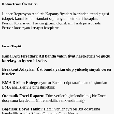
Kodun Temel Özellikleri
Lineer Regresyon Analizi: Kapanış fiyatları üzerinden trend çizgisi
(slope), kanal bandı, standart sapma gibi metrikleri hesaplar.
Pearson Korelasyon: Trendin gücünü ölçmek için farklı periyotlarda
Pearson korelasyon katsayısı hesaplanır.
Fırsat Tespiti:
Kanal Altı Fırsatları: Alt banda yakın fiyat hareketleri ve güçlü
korelasyon içeren hisseler.
Breakout Adayları: Üst banda yakın olup yükseliş sinyali veren
hisseler.
EMA Dizilim Entegrasyonu:
Farklı script tarafından oluşturulan
EMA analizleriyle birleştirilebilir.
Otomatik Excel Raporu:
Tüm veriler biçimlendirilmiş bir Excel
dosyasına kaydedilir (filtrelenebilir, renklendirilmiş).
Başarısız Dosya Takibi:
Hatalı veriler ayrı bir .txt dosyasına
kaydedilir. Analiz Süreci Otomatik Gerçekleşir: