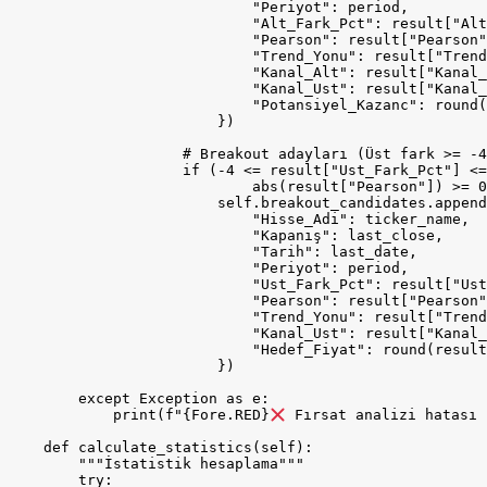
                            "Periyot": period,

                            "Alt_Fark_Pct": result["Alt
                            "Pearson": result["Pearson"
                            "Trend_Yonu": result["Trend
                            "Kanal_Alt": result["Kanal_
                            "Kanal_Ust": result["Kanal_
                            "Potansiyel_Kazanc": round(
                        })

                    # Breakout adayları (Üst fark >= -4
                    if (-4 <= result["Ust_Fark_Pct"] <=
                            abs(result["Pearson"]) >= 0
                        self.breakout_candidates.append
                            "Hisse_Adi": ticker_name,

                            "Kapanış": last_close,

                            "Tarih": last_date,

                            "Periyot": period,

                            "Ust_Fark_Pct": result["Ust
                            "Pearson": result["Pearson"
                            "Trend_Yonu": result["Trend
                            "Kanal_Ust": result["Kanal_
                            "Hedef_Fiyat": round(result
                        })

        except Exception as e:

            print(f"{Fore.RED}
 Fırsat analizi hatası 
    def calculate_statistics(self):

        """İstatistik hesaplama"""

        try:
