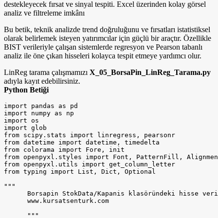
destekleyecek fırsat ve sinyal tespiti. Excel üzerinden kolay görsel
analiz ve filtreleme imkânı
Bu betik, teknik analizde trend doğruluğunu ve fırsatları istatistiksel
olarak belirlemek isteyen yatırımcılar için güçlü bir araçtır. Özellikle
BIST verileriyle çalışan sistemlerde regresyon ve Pearson tabanlı
analiz ile öne çıkan hisseleri kolayca tespit etmeye yardımcı olur.
LinReg tarama çalışmamızı
X_05_BorsaPin_LinReg_Tarama.py
adıyla kayıt edebilirsiniz.
Python Betiği
import pandas as pd

import numpy as np

import os

import glob

from scipy.stats import linregress, pearsonr

from datetime import datetime, timedelta

from colorama import Fore, init

from openpyxl.styles import Font, PatternFill, Alignmen
from openpyxl.utils import get_column_letter

from typing import List, Dict, Optional

"""

      Borsapin StokData/Kapanis klasöründeki hisse veri
      www.kursatsenturk.com

      """
