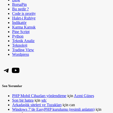
BorsaPin
Bu nedir ?
Code is prority
Halet-i Ruhiye
İndikatör
Karma Karışık
Pine Script
Python
Teknik Analiz
Teknoloji
Trading View
Wordpress
Telegram
YouTube
Son Yorumlar
PHP Mobil Cihazları yönlendirme
için
Azmi Güneş
Son bir hatıra
için
sdc
Arkadaşlık siteleri ve Tuzakları
için
can
Windows 7’de EasyPHP kurulumu (resimli anlatım)
için