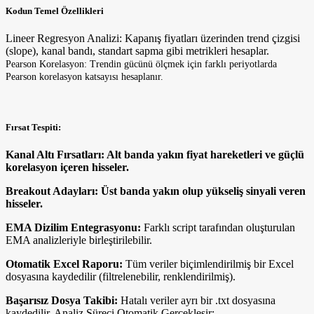
Kodun Temel Özellikleri
Lineer Regresyon Analizi: Kapanış fiyatları üzerinden trend çizgisi
(slope), kanal bandı, standart sapma gibi metrikleri hesaplar.
Pearson Korelasyon: Trendin gücünü ölçmek için farklı periyotlarda
Pearson korelasyon katsayısı hesaplanır.
Fırsat Tespiti:
Kanal Altı Fırsatları: Alt banda yakın fiyat hareketleri ve güçlü
korelasyon içeren hisseler.
Breakout Adayları: Üst banda yakın olup yükseliş sinyali veren
hisseler.
EMA Dizilim Entegrasyonu:
Farklı script tarafından oluşturulan
EMA analizleriyle birleştirilebilir.
Otomatik Excel Raporu:
Tüm veriler biçimlendirilmiş bir Excel
dosyasına kaydedilir (filtrelenebilir, renklendirilmiş).
Başarısız Dosya Takibi:
Hatalı veriler ayrı bir .txt dosyasına
kaydedilir. Analiz Süreci Otomatik Gerçekleşir: