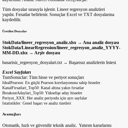
Tüm dosyalar sırasıyla işlenir. Lineer regresyon analizleri
yapılır. Fırsatlar belirlenir. Sonuçlar Excel ve TXT dosyalarına
kaydedilir.
Üretilen Dosyalar
StokData/lineer_regresyon_analiz.xlsx → Ana analiz dosyası
StokData/LinearRegression/lineer_regresyon_analiz_YYYY-
MM-DD.xlsx → Arşiv dosyası
basarisiz_regresyon_dosyalari.txt → Başarısız analizlerin listesi
Excel Sayfaları
TumSonuclar: Tüm hisse ve periyot sonuçları
IdealPearson: En güçlü Pearson korelasyonuna sahip hisseler
KanalFirsatlari_Top50: Kanal altına yakın fırsatlar
BreakoutAdaylari_Top50: Yükselişe aday hisseler
Periyot_XXX: Her analiz periyodu için ayrı sayfalar
Istatistikler: Genel başarı ve analiz özetleri
Avantajları
Otomatik, hızlı ve güvenilir teknik analiz. Yatırım kararlarını