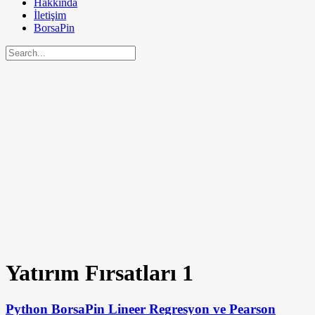
Hakkında
İletişim
BorsaPin
Yatırım Fırsatları
1
Python BorsaPin Lineer Regresyon ve Pearson