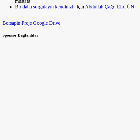
mustafa
Bir daha sorgulayın kendinizi..
için
Abdullah Çağrı ELGÜN
Borsapin Proje Google Drive
Sponsor Bağlantılar