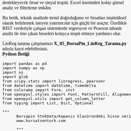
destekleyecek fırsat ve sinyal tespiti. Excel üzerinden kolay görsel
analiz ve filtreleme imkânı
Bu betik, teknik analizde trend doğruluğunu ve fırsatları istatistiksel
olarak belirlemek isteyen yatırımcılar için güçlü bir araçtır. Özellikle
BIST verileriyle çalışan sistemlerde regresyon ve Pearson tabanlı
analiz ile öne çıkan hisseleri kolayca tespit etmeye yardımcı olur.
LinReg tarama çalışmamızı
X_05_BorsaPin_LinReg_Tarama.py
adıyla kayıt edebilirsiniz.
Python Betiği
import pandas as pd
import numpy as np
import os
import glob
from scipy.stats import linregress, pearsonr
from datetime import datetime, timedelta
from colorama import Fore, init
from openpyxl.styles import Font, PatternFill, Alignment
from openpyxl.utils import get_column_letter
from typing import List, Dict, Optional

"""
      Borsapin StokData/Kapanis klasöründeki hisse verilerinden Lineer Regresyon ve Pearson analizi yapar
      www.kursatsenturk.com

      """

init(autoreset=True)


class LinearRegressionAnalyzer:
    def __init__(self):
        self.pearson_periods = [55, 89, 144, 233, 370, 610, 987]
        self.analysis_periods = [55, 89, 144, 233, 370, 610, 987]  # Özel analiz periyotları
        self.successful_files = []
        self.failed_files = []

        # Sonuç listeleri
        self.all_results = []
        self.period_results = {period: [] for period in self.pearson_periods}
        self.ideal_pearson = []
        self.channel_opportunities = []
        self.breakout_candidates = []
        self.statistics = {}

    @staticmethod
    def calculate_regression(data_df: pd.DataFrame, period: int) -> Optional[Dict]:
        """Lineer regresyon ve kanal hesaplama"""
        try:
            # Son 'period' a kadar veriyi al
            data_df = data_df.tail(period).copy()
            if len(data_df) < period:
                return None

            # X ekseni (zaman) ve Y ekseni (fiyat) değerleri
            x = np.arange(len(data_df))
            y = data_df["Kapanış"].values

            # Lineer regresyon hesaplama
            slope, intercept, r_value, p_value, std_err = linregress(x, y)

            # Trend çizgisi hesaplama
            trend_line = intercept + slope * x

            # Residual (artık) değerler ve standart sapma
            residuals = y - trend_line
            std_dev = np.std(residuals)

            # Kanal bantları (2 standart sapma)
            upper_channel = trend_line + 2 * std_dev
            lower_channel = trend_line - 2 * std_dev

            # Pearson korelasyon katsayısı
            corr, _ = pearsonr(x, y)

            # Son değerler
            upper_channel_value = round(float(upper_channel[-1]), 2)
            lower_channel_value = round(float(lower_channel[-1]), 2)
            trend_value = round(float(trend_line[-1]), 2)
            last_price = float(y[-1])

            # Yüzde farkları
            upper_diff_pct = round((last_price - upper_channel_value) / last_price * 100, 2)
            lower_diff_pct = round((last_price - lower_channel_value) / last_price * 100, 2)
            trend_diff_pct = round((last_price - trend_value) / last_price * 100, 2)

            # Trend yönü ve güç
            trend_direction = "Yükseliş" if slope > 0 else "Düşüş"
            trend_strength = "Güçlü" if abs(slope) > 0.05 else "Orta" if abs(slope) > 0.01 else "Zayıf"

            # Kanal pozisyonu
            channel_position = "Üst Bant" if upper_diff_pct >= -2 else "Alt Bant" if lower_diff_pct <= 2 else "Orta"

            return {
                "Periyot": period,
                "Kanal_Ust": upper_channel_value,
                "Kanal_Alt": lower_channel_value,
                "Trend_Cizgisi": trend_value,
                "Ust_Fark_Pct": upper_diff_pct,
                "Alt_Fark_Pct": lower_diff_pct,
                "Trend_Fark_Pct": trend_diff_pct,
                "Trend_Yonu": trend_direction,
                "Trend_Gucu": trend_strength,
                "Kanal_Pozisyonu": channel_position,
                "Pearson": round(corr, 4),
                "R_Kare": round(r_value ** 2, 4),
                "Slope": round(slope, 6),
                "P_Value": round(p_value, 6),
                "Std_Error": round(std_err, 6)
            }

        except Exception as e:
            print(f"{Fore.RED}❌ Regresyon hesaplama hatası (Period {period}): {e}")
            return None

    def process_single_file(self, file_path: str) -> bool:
        """Tek dosya için lineer regresyon analizi"""
        ticker_name = None
        try:
            # Dosya adından hisse adını alma
            file_name = os.path.basename(file_path)
            ticker_name = os.path.splitext(file_name)[0]

            print(f"{Fore.YELLOW} Lineer regresyon analizi: {ticker_name}...")

            # Excel dosyasını okuma
            df = pd.read_excel(file_path)

            # Gerekli sütunların varlığını kontrol etme
            if 'Tarih' not in df.columns or 'Kapanış' not in df.columns:
                raise ValueError("Tarih veya Kapanış sütunu bulunamadı")

            # Veri temizleme ve sıralama
            df = df[["Tarih", "Kapanış"]].dropna()
            df["Tarih"] = pd.to_datetime(df["Tarih"])
            df = df.sort_values("Tarih").reset_index(drop=True)
            df["Kapanış"] = pd.to_numeric(df["Kapanış"], errors='coerce')
            df = df.dropna()

            if df.empty:
                raise ValueError("Veri boş veya geçersiz")

            last_close = round(float(df["Kapanış"].iloc[-1]), 2)
            last_date = df["Tarih"].iloc[-1]

            print(f"{Fore.CYAN}   ⚡ Periyotlar hesaplanıyor: ", end="")

            # Her periyot için analiz
            ticker_pearson_data = {"Hisse_Adi": ticker_name, "Kapanış": last_close, "Tarih": last_date}

            for i, period in enumerate(self.pearson_periods):
                print(f"{period}", end="")

                result = self.calculate_regression(df.copy(), period)
                if result:
                    # Ana sonuç listesine ekle
                    main_result = {
                        "Hisse_Adi": ticker_name,
                        "Kapanış": last_close,
                        "Tarih": last_date,
                        **result
                    }
                    self.all_results.append(main_result)

                    # Periyot bazlı sonuçlara ekle
                    self.period_results[period].append(main_result)

                    # İdeal Pearson için veri toplama
                    ticker_pearson_data[f"Pearson_{period}"] = result["Pearson"]
                    ticker_pearson_data[f"Kanal_Pozisyon_{period}"] = result["Kanal_Pozisyonu"]
                    ticker_pearson_data[f"Alt_Fark_{period}"] = result["Alt_Fark_Pct"]
                    ticker_pearson_data[f"Ust_Fark_{period}"] = result["Ust_Fark_Pct"]

                if i < len(self.pearson_periods) - 1:
                    print(", ", end="")
            print()

            # İdeal Pearson listesine ekle
            self.ideal_pearson.append(ticker_pearson_data)

            # Özel analizler için kontrol
            self.analyze_opportunities(ticker_name, last_close, last_date, df)

            print(f"{Fore.GREEN}✅ {ticker_name} analizi tamamlandı.")
            self.successful_files.append(ticker_name)
            return True

        except Exception as e:
            print(f"{Fore.RED}❌ {ticker_name if ticker_name else file_path} için hata: {e}")
            self.failed_files.append(os.path.basename(file_path))
            return False

    def analyze_opportunities(self, ticker_name: str, last_close: float, last_date, df: pd.DataFrame):
        """Fırsat analizi - kanal alt bandı ve breakout adayları"""
        try:
            for period in self.analysis_periods:
                result = self.calculate_regression(df.copy(), period)
                if result:
                    # Alt banda yakın fırsatlar (Alt fark <= 4% ve Pearson >= 0.7)
                    if (-2 <= result["Alt_Fark_Pct"] <= 4 and
                            abs(result["Pearson"]) >= 0.7):
                        self.channel_opportunities.append({
                            "Hisse_Adi": ticker_name,
                            "Kapanış": last_close,
                            "Tarih": last_date,
                            "Periyot": period,
                            "Alt_Fark_Pct": result["Alt_Fark_Pct"],
                            "Pearson": result["Pearson"],
                            "Trend_Yonu": result["Trend_Yonu"],
                            "Kanal_Alt": result["Kanal_Alt"],
                            "Kanal_Ust": result["Kanal_Ust"],
                            "Potansiyel_Kazanc": round((result["Kanal_Ust"] - last_close) / last_close * 100, 2)
                        })

                    # Breakout adayları (Üst fark >= -4% ve Pearson >= 0.8)
                    if (-4 <= result["Ust_Fark_Pct"] <= 2 and
                            abs(result["Pearson"]) >= 0.8):
                        self.breakout_candidates.append({
                            "Hisse_Adi": ticker_name,
                            "Kapanış": last_close,
                            "Tarih": last_date,
                            "Periyot": period,
                            "Ust_Fark_Pct": result["Ust_Fark_Pct"],
                            "Pearson": result["Pearson"],
                            "Trend_Yonu": result["Trend_Yonu"],
                            "Kanal_Ust": result["Kanal_Ust"],
                            "Hedef_Fiyat": round(result["Kanal_Ust"] * 1.05, 2)  # %5 üst hedef
                        })

        except Exception as e:
            print(f"{Fore.RED}❌ Fırsat analizi hatası ({ticker_name}): {e}")

    def calculate_statistics(self):
        """İstatistik hesaplama"""
        try:
            print(f"{Fore.CYAN} İstatistikler hesaplanıyor...")

            # Genel istatistikler
            stats = {
                "Toplam_Analiz_Edilen": len(self.successful_files),
                "Basarisiz_Dosya": len(self.failed_files)
            }

            # Periyot bazlı istatistikler
            for period in self.pearson_periods:
                period_data = self.period_results[period]
                if period_data:
                    pearson_values = [item["Pearson"] for item in period_data if item.get("Pearson")]
                    stats[f"Ortalama_Pearson_{period}"] = round(np.mean(pearson_values), 4) if pearson_values else 0
       