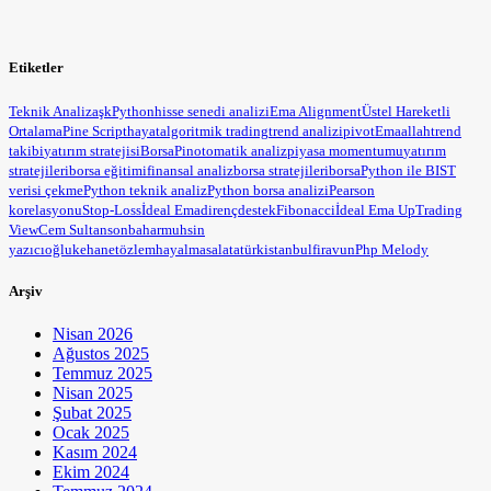
Etiketler
Teknik Analiz
aşk
Python
hisse senedi analizi
Ema Alignment
Üstel Hareketli
Ortalama
Pine Script
hayat
algoritmik trading
trend analizi
pivot
Ema
allah
trend
takibi
yatırım stratejisi
BorsaPin
otomatik analiz
piyasa momentumu
yatırım
stratejileri
borsa eğitimi
finansal analiz
borsa stratejileri
borsa
Python ile BIST
verisi çekme
Python teknik analiz
Python borsa analizi
Pearson
korelasyonu
Stop-Loss
İdeal Ema
direnç
destek
Fibonacci
İdeal Ema Up
Trading
View
Cem Sultan
sonbahar
muhsin
yazıcıoğlu
kehanet
özlem
hayal
masal
atatürk
istanbul
firavun
Php Melody
Arşiv
Nisan 2026
Ağustos 2025
Temmuz 2025
Nisan 2025
Şubat 2025
Ocak 2025
Kasım 2024
Ekim 2024