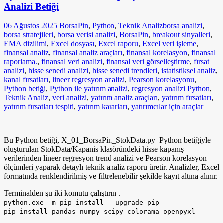
Analizi Betiği
06 Ağustos 2025
BorsaPin
,
Python
,
Teknik Analiz
borsa analizi
,
borsa stratejileri
,
borsa verisi analizi
,
BorsaPin
,
breakout sinyalleri
,
EMA dizilimi
,
Excel dosyası
,
Excel raporu
,
Excel veri işleme
,
finansal analiz
,
finansal analiz araçları
,
finansal korelasyon
,
finansal
raporlama.
,
finansal veri analizi
,
finansal veri görselleştirme
,
fırsat
analizi
,
hisse senedi analizi
,
hisse senedi trendleri
,
istatistiksel analiz
,
kanal fırsatları
,
lineer regresyon analizi
,
Pearson korelasyonu
,
Python betiği
,
Python ile yatırım analizi
,
regresyon analizi Python
,
Teknik Analiz
,
veri analizi
,
yatırım analiz araçları
,
yatırım fırsatları
,
yatırım fırsatları tespiti
,
yatırım kararları
,
yatırımcılar için araçlar
Bu Python betiği, X_01_BorsaPin_StokData.py Python betiğiyle
oluşturulan StokData/Kapanis klasöründeki hisse kapanış
verilerinden lineer regresyon trend analizi ve Pearson korelasyon
ölçümleri yaparak detaylı teknik analiz raporu üretir. Analizler, Excel
formatında renklendirilmiş ve filtrelenebilir şekilde kayıt altına alınır.
Terminalden şu iki komutu çalıştırın .
python.exe -m pip install --upgrade pip
pip install pandas numpy scipy colorama openpyxl