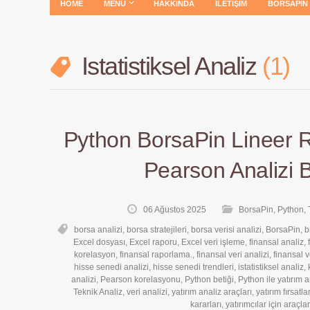
HOME
MENÜ
HAKKINDA
İLETIŞIM
BORSAPIN
Istatistiksel Analiz
1
Python BorsaPin Lineer 
Pearson Analizi B
06 Ağustos 2025
BorsaPin
,
Python
,
borsa analizi
,
borsa stratejileri
,
borsa verisi analizi
,
BorsaPin
,
b
Excel dosyası
,
Excel raporu
,
Excel veri işleme
,
finansal analiz
,
korelasyon
,
finansal raporlama.
,
finansal veri analizi
,
finansal v
hisse senedi analizi
,
hisse senedi trendleri
,
istatistiksel analiz
,
analizi
,
Pearson korelasyonu
,
Python betiği
,
Python ile yatırım a
Teknik Analiz
,
veri analizi
,
yatırım analiz araçları
,
yatırım fırsatlar
kararları
,
yatırımcılar için araçlar