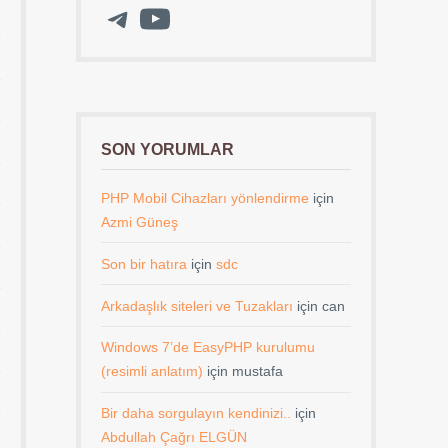
Telegram
YouTube
SON YORUMLAR
PHP Mobil Cihazları yönlendirme
için
Azmi Güneş
Son bir hatıra
için
sdc
Arkadaşlık siteleri ve Tuzakları
için
can
Windows 7’de EasyPHP kurulumu
(resimli anlatım)
için
mustafa
Bir daha sorgulayın kendinizi..
için
Abdullah Çağrı ELGÜN