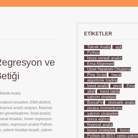
ETIKETLER
Teknik Analiz
aşk
Python
hisse senedi analizi
Regresyon ve
Ema Alignment
Üstel Hareketli Ortalama
etiği
Pine Script
hayat
algoritmik trading
trend analizi
pivot
Ema
allah
trend takibi
Teknik Analiz
yatırım stratejisi
reakout sinyalleri
,
EMA dizilimi
,
BorsaPin
otomatik analiz
finansal analiz araçları
,
finansal
piyasa momentumu
eri görselleştirme
,
fırsat analizi
,
yatırım stratejileri
kanal fırsatları
,
lineer regresyon
borsa eğitimi
nalizi
,
regresyon analizi Python
,
finansal analiz
ı
,
yatırım fırsatları tespiti
,
yatırım
borsa stratejileri
borsa
Python ile BIST verisi çekm