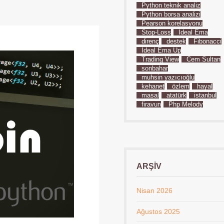
Python teknik analiz
Python borsa analizi
Pearson korelasyonu
Stop-Loss
İdeal Ema
direnç
destek
Fibonacci
İdeal Ema Up
Trading View
Cem Sultan
sonbahar
muhsin yazıcıoğlu
kehanet
özlem
hayal
masal
atatürk
istanbul
firavun
Php Melody
ARŞIV
Nisan 2026
Ağustos 2025