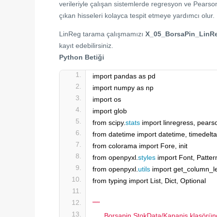
verileriyle çalışan sistemlerde regresyon ve Pearson
çıkan hisseleri kolayca tespit etmeye yardımcı olur.
LinReg tarama çalışmamızı
X_05_BorsaPin_LinR
kayıt edebilirsiniz.
Python Betiği
import pandas as pd
import numpy as np
import os
import glob
from scipy.
stats
 import linregress, pears
from datetime import datetime, timedelta
from colorama import Fore, init
from openpyxl.
styles
 import Font, Patter
from openpyxl.
utils
 import get_column_le
from typing import List, Dict, Optional
""
"
      Borsapin StokData/Kapanis klasöründ