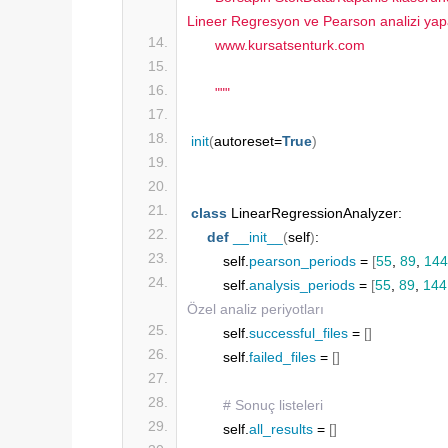
Lineer Regresyon ve Pearson analizi yap
      www.kursatsenturk.com
      "
""
init
(
autoreset=
True
)
class
 LinearRegressionAnalyzer:
def
__init__
(
self
)
:
        self.
pearson_periods
 = 
[
55
, 
89
, 
144
        self.
analysis_periods
 = 
[
55
, 
89
, 
144
Özel analiz periyotları
        self.
successful_files
 = 
[]
        self.
failed_files
 = 
[]
# Sonuç listeleri
        self.
all_results
 = 
[]