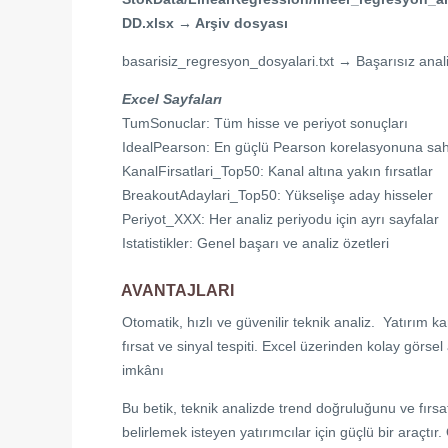
DD.xlsx → Arşiv dosyası
basarisiz_regresyon_dosyalari.txt → Başarısız analiz
Excel Sayfaları
TumSonuclar: Tüm hisse ve periyot sonuçları
IdealPearson: En güçlü Pearson korelasyonuna sahi
KanalFirsatlari_Top50: Kanal altına yakın fırsatlar
BreakoutAdaylari_Top50: Yükselişe aday hisseler
Periyot_XXX: Her analiz periyodu için ayrı sayfalar
Istatistikler: Genel başarı ve analiz özetleri
AVANTAJLARI
Otomatik, hızlı ve güvenilir teknik analiz. Yatırım k
fırsat ve sinyal tespiti. Excel üzerinden kolay görsel 
imkânı
Bu betik, teknik analizde trend doğruluğunu ve fırsatl
belirlemek isteyen yatırımcılar için güçlü bir araçtır.