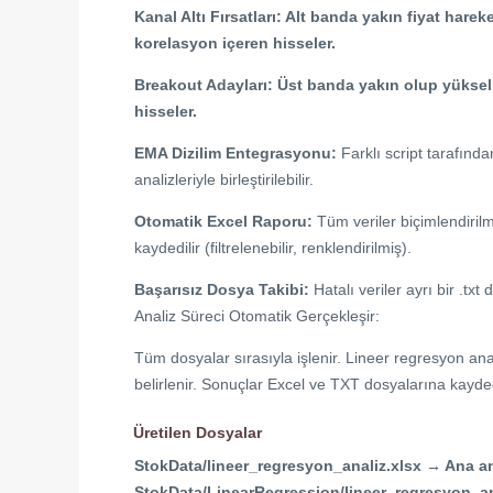
Kanal Altı Fırsatları: Alt banda yakın fiyat harek
korelasyon içeren hisseler.
Breakout Adayları: Üst banda yakın olup yükseli
hisseler.
EMA Dizilim Entegrasyonu:
Farklı script tarafınd
analizleriyle birleştirilebilir.
Otomatik Excel Raporu:
Tüm veriler biçimlendiril
kaydedilir (filtrelenebilir, renklendirilmiş).
Başarısız Dosya Takibi:
Hatalı veriler ayrı bir .txt
Analiz Süreci Otomatik Gerçekleşir:
Tüm dosyalar sırasıyla işlenir. Lineer regresyon anali
belirlenir. Sonuçlar Excel ve TXT dosyalarına kaydedi
Üretilen Dosyalar
StokData/lineer_regresyon_analiz.xlsx → Ana an
StokData/LinearRegression/lineer_regresyon_