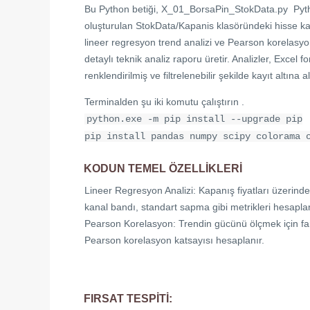
Bu Python betiği, X_01_BorsaPin_StokData.py Pyth
oluşturulan StokData/Kapanis klasöründeki hisse ka
lineer regresyon trend analizi ve Pearson korelasy
detaylı teknik analiz raporu üretir. Analizler, Excel 
renklendirilmiş ve filtrelenebilir şekilde kayıt altına al
Terminalden şu iki komutu çalıştırın .
python.exe -m pip install --upgrade pip
pip install pandas numpy scipy colorama 
KODUN TEMEL ÖZELLIKLERI
Lineer Regresyon Analizi: Kapanış fiyatları üzerinden
kanal bandı, standart sapma gibi metrikleri hesaplar
Pearson Korelasyon: Trendin gücünü ölçmek için far
Pearson korelasyon katsayısı hesaplanır.
FIRSAT TESPITI: