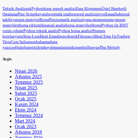
Teknik Analiz
aşk
Python
hisse senedi analizi
Ema Alignment
Üstel Hareketli
Ortalama
Pine Script
hayat
algoritmik trading
trend analizi
pivot
Ema
allah
trend
takibi
yatırım stratejisi
BorsaPin
otomatik analiz
piyasa momentumu
yatırım
stratejileri
borsa eğitimi
finansal analiz
borsa stratejileri
borsa
Python ile BIST
verisi çekme
Python teknik analiz
Python borsa analizi
Pearson
korelasyonu
Stop-Loss
İdeal Ema
direnç
destek
Fibonacci
İdeal Ema Up
Trading
View
Cem Sultan
sonbahar
muhsin
yazıcıoğlu
kehanet
özlem
hayal
masal
atatürk
istanbul
firavun
Php Melody
Arşiv
Nisan 2026
Ağustos 2025
Temmuz 2025
Nisan 2025
Şubat 2025
Ocak 2025
Kasım 2024
Ekim 2024
Temmuz 2024
Mart 2024
Ocak 2023
Ağustos 2018
Temmuz 2016