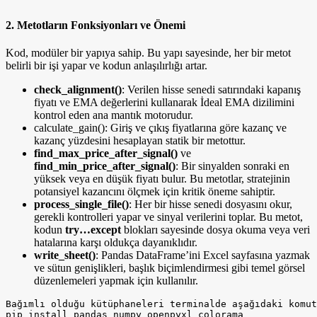
2. Metotların Fonksiyonları ve Önemi
Kod, modüler bir yapıya sahip. Bu yapı sayesinde, her bir metot
belirli bir işi yapar ve kodun anlaşılırlığı artar.
check_alignment()
: Verilen hisse senedi satırındaki kapanış
fiyatı ve EMA değerlerini kullanarak İdeal EMA dizilimini
kontrol eden ana mantık motorudur.
calculate_gain(): Giriş ve çıkış fiyatlarına göre kazanç ve
kazanç yüzdesini hesaplayan statik bir metottur.
find_max_price_after_signal()
ve
find_min_price_after_signal()
: Bir sinyalden sonraki en
yüksek veya en düşük fiyatı bulur. Bu metotlar, stratejinin
potansiyel kazancını ölçmek için kritik öneme sahiptir.
process_single_file()
: Her bir hisse senedi dosyasını okur,
gerekli kontrolleri yapar ve sinyal verilerini toplar. Bu metot,
kodun
try…except
blokları sayesinde dosya okuma veya veri
hatalarına karşı oldukça dayanıklıdır.
write_sheet()
: Pandas DataFrame’ini Excel sayfasına yazmak
ve sütun genişlikleri, başlık biçimlendirmesi gibi temel görsel
düzenlemeleri yapmak için kullanılır.
Bağımlı olduğu kütüphaneleri terminalde aşağıdaki komut
pip install pandas numpy openpyxl colorama
