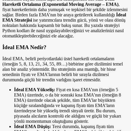
Hareketli Ortalama (Exponential Moving Average – EMA)
,
fiyat hareketlerinin daha yumuşak ve tepkisel bir şekilde izlenmesini
sağlar. Birden fazla EMA’nın bir araya getirilerek kullanıldığı
İdeal
EMA Stratejisi
ise yatırımcılara trendin gücü, yönü ve olası dönüş
noktaları hakkında kapsamlı bir bakış sunar. Bu yazıda stratejiyi
Python kodları ile nasıl uygulayabileceğinizi ve analizlerinizi nasıl
otomatikleştirebileceğinizi ele alacağız.
İdeal EMA Nedir?
İdeal EMA, belirli periyotlardaki üstel hareketli ortalamaların
(örneğin 5, 8, 13, 21, 34, 55, 89…) birbirine göre dizilimini temel
alan bir analiz yöntemidir. Bu stratejinin ana mantığı, bir hisse
senedinin fiyatı ve EMA’larının belirli bir sırayla dizilmesi
durumunda güçlü bir trendin varlığını işaret etmesidir.
İdeal EMA Yükseliş:
Fiyat en kısa EMA’nın (örneğin 5
EMA) üzerinde, o da bir sonraki kısa EMA’nın (örneğin 8
EMA) üzerinde olacak şekilde, tüm EMA’lar büyükten
küçüğe sıralandığında ve kapanış fiyatı tüm EMA’ların
üzerindeyse bir yükseliş trendi sinyali üretir. Bu durum,
piyasada alıcıların kontrolü ele aldığını ve güçlü bir yukarı
yönlü momentumun oluştuğunu gösterir.
İdeal EMA Düşüş:
Tersi durumda, kapanış fiyatı tüm