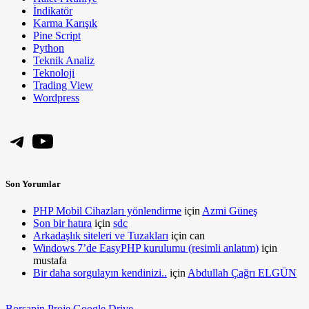
İndikatör
Karma Karışık
Pine Script
Python
Teknik Analiz
Teknoloji
Trading View
Wordpress
Telegram
YouTube
Son Yorumlar
PHP Mobil Cihazları yönlendirme
için
Azmi Güneş
Son bir hatıra
için
sdc
Arkadaşlık siteleri ve Tuzakları
için
can
Windows 7’de EasyPHP kurulumu (resimli anlatım)
için
mustafa
Bir daha sorgulayın kendinizi..
için
Abdullah Çağrı ELGÜN
Borsapin Proje Google Drive