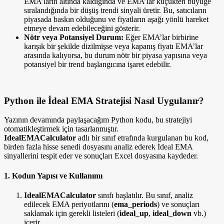
EMA’ların altında kaldığında ve EMA’lar küçükten büyüğe
sıralandığında bir düşüş trendi sinyali üretir. Bu, satıcıların
piyasada baskın olduğunu ve fiyatların aşağı yönlü hareket
etmeye devam edebileceğini gösterir.
Nötr veya Potansiyel Durum:
Eğer EMA’lar birbirine
karışık bir şekilde dizilmişse veya kapanış fiyatı EMA’lar
arasında kalıyorsa, bu durum nötr bir piyasa yapısına veya
potansiyel bir trend başlangıcına işaret edebilir.
Python ile İdeal EMA Stratejisi Nasıl Uygulanır?
Yazının devamında paylaşacağım Python kodu, bu stratejiyi
otomatikleştirmek için tasarlanmıştır.
IdealEMACalculator
adlı bir sınıf etrafında kurgulanan bu kod,
birden fazla hisse senedi dosyasını analiz ederek İdeal EMA
sinyallerini tespit eder ve sonuçları Excel dosyasına kaydeder.
1. Kodun Yapısı ve Kullanımı
IdealEMACalculator
sınıfı başlatılır. Bu sınıf, analiz
edilecek EMA periyotlarını (
ema_periods
) ve sonuçları
saklamak için gerekli listeleri (
ideal_up
,
ideal_down
vb.)
içerir.