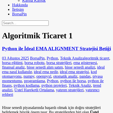
Karma Karışık
Hakkında
İletişim
BorsaPin
Algoritmik Ticaret
1
Python ile İdeal EMA ALIGNMENT Stratejisi Betiği
03 Ağustos 2025
BorsaPin
,
Python
,
Teknik Analiz
algoritmik ticaret
,
borsa eğitimi
,
borsa robotu
,
borsa stratejileri
,
ema göstergesi
,
finansal analiz
,
hisse senedi alım satım
,
hisse senedi analizi
,
ideal
ema nasıl kullanılır
,
ideal ema nedir
,
ideal ema stratejisi
,
kod
otomasyonu
,
numpy
,
openpyxl
,
otomatik analiz
,
pandas
,
piyasa
momentumu
,
programlama
,
Python
,
python ile borsa
,
python ile
finans
,
python kodlama
,
python projeleri
,
Teknik Analiz
,
trend
analizi
,
Üstel Hareketli Ortalama
,
yatırım stratejileri
,
yatırımcı
rehberi
Hisse senedi piyasalarında başarılı olmak için doğru stratejileri
belirlemek büyük önem taşır. Bu stratejilerden biri olan
Üstel