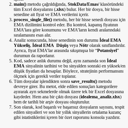
main()
metodu çağrıldığında,
StokData/Emas/
klasöründeki
tüm Excel dosyalarını (
.xlsx
) bulur. Her bir dosya, bir hisse
senedine ait fiyat ve EMA verilerini içerir.
process_single_file()
metodu, her bir hisse senedi dosyası için
EMA dizilimini kontrol eder. Bu kontrol, kapanış fiyatının
EMA’lara göre konumunu ve EMA’ların kendi aralarındaki
sıralamasını esas alır.
Analiz sonucunda, hisse senedinin son durumu
İdeal EMA
Yükseliş
,
İdeal EMA Düşüş
veya
Nötr
olarak sınıflandırılır.
Ayrıca, fiyat EMA’lar arasında sıkışmışsa bir “
Potansiyel
”
durumun da raporlanır.
Kod, sadece anlık durumu değil, aynı zamanda son
İdeal
EMA
sinyalinin tarihini ve bu sinyalden sonraki en yüksek/en
düşük fiyatları da hesaplar. Böylece, stratejinin performansını
ölçmek için gerekli veriler toplanır.
Tüm dosyalar işlendikten sonra
save_results()
metodu
devreye girer. Bu metot, elde edilen sonuçları kategorilere
ayırarak ayrı sekmelerde olmak üzere tek bir Excel dosyasına
kaydeder. Hem ana bir çıktı dosyası (
idealema_analiz.xlsx
)
hem de tarihli bir arşiv dosyası oluşturulur.
Son olarak, kod başarılı ve başarısız dosyaların sayısını, tespit
edilen sinyalleri ve son bir yıllık sinyallerin ortalama kazanç
gibi istatistiklerini içeren bir özet raporunu konsola yazdırır.