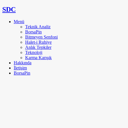
SDC
Menü
Teknik Analiz
BorsaPin
Bitmeyen Senfoni
Halet-i Ruhiye
Anlık Tepkiler
Teknoloji
Karma Karışık
Hakkında
İletişim
BorsaPin