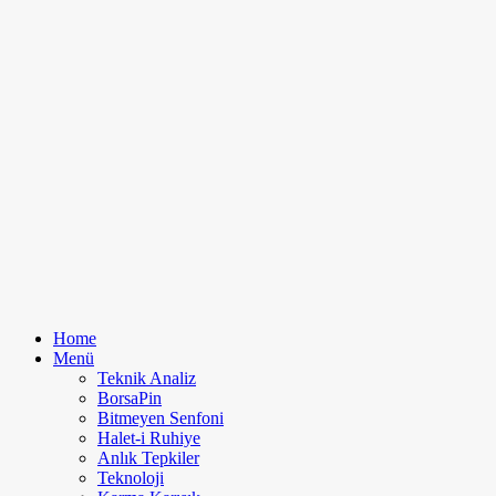
Home
Menü
Teknik Analiz
BorsaPin
Bitmeyen Senfoni
Halet-i Ruhiye
Anlık Tepkiler
Teknoloji