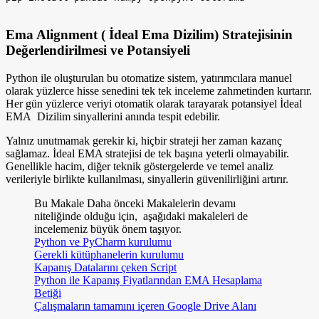
Ema Alignment ( İdeal Ema Dizilim) Stratejisinin
Değerlendirilmesi ve Potansiyeli
Python ile oluşturulan bu otomatize sistem, yatırımcılara manuel
olarak yüzlerce hisse senedini tek tek inceleme zahmetinden kurtarır.
Her gün yüzlerce veriyi otomatik olarak tarayarak potansiyel İdeal
EMA Dizilim sinyallerini anında tespit edebilir.
Yalnız unutmamak gerekir ki, hiçbir strateji her zaman kazanç
sağlamaz. İdeal EMA stratejisi de tek başına yeterli olmayabilir.
Genellikle hacim, diğer teknik göstergelerde ve temel analiz
verileriyle birlikte kullanılması, sinyallerin güvenilirliğini artırır.
Bu Makale Daha önceki Makalelerin devamı
niteliğinde olduğu için, aşağıdaki makaleleri de
incelemeniz büyük önem taşıyor.
Python ve PyCharm kurulumu
Gerekli kütüphanelerin kurulumu
Kapanış Datalarını çeken Script
Python ile Kapanış Fiyatlarından EMA Hesaplama
Betiği
Çalışmaların tamamını içeren Google Drive Alanı