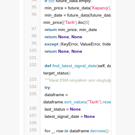
if
not
 future_data.empty:
min_price = future_data
[
'Kapanış'
]
.
min
()
min_date = future_data
[
future_data
[
'Kapanış'
]
 
min_price
][
'Tarih'
]
.iloc
[
0
]
return
 min_price, min_date
return
None
, 
None
except
(
KeyError, ValueError, IndexError
)
:
return
None
, 
None
def
find_latest_signal_date
(
self, dataframe, 
target_status
)
:
"""İdeal EMA sinyalinin son oluştuğu tarihi bulm
try
:
dataframe = 
dataframe.
sort_values
(
"Tarih"
)
.
reset_index
(
dro
last_status = 
None
latest_signal_date = 
None
for
 _, row 
in
 dataframe.
iterrows
()
: