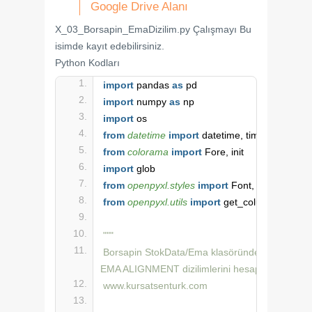
Google Drive Alanı
X_03_Borsapin_EmaDizilim.py Çalışmayı Bu
isimde kayıt edebilirsiniz.
Python Kodları
import
 pandas 
as
 pd
import
 numpy 
as
 np
import
 os
from 
datetime
 import
 datetime, timedelta
from 
colorama
 import
 Fore, init
import
 glob
from 
openpyxl.styles
 import
 Font, PatternFill,
from 
openpyxl.utils
 import
 get_column_letter
"""
Borsapin StokData/Ema klasöründeki hisse data
EMA ALIGNMENT dizilimlerini hesaplar.
www.kursatsenturk.com