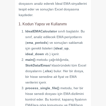
dosyasını analiz ederek İdeal EMA sinyallerini
tespit eder ve sonuçları Excel dosyasına
kaydeder.
1. Kodun Yapısı ve Kullanımı
IdealEMACalculator
sınıfı başlatılır. Bu
sınıf, analiz edilecek EMA periyotlarını
(
ema_periods
) ve sonuçları saklamak
için gerekli listeleri (
ideal_up
,
ideal_down
vb.) içerir.
main()
metodu çağrıldığında,
StokData/Emas/
klasöründeki tüm Excel
dosyalarını (
.xlsx
) bulur. Her bir dosya,
bir hisse senedine ait fiyat ve EMA
verilerini içerir.
process_single_file()
metodu, her bir
hisse senedi dosyası için EMA dizilimini
kontrol eder. Bu kontrol, kapanış fiyatının
EMA’lara göre konumunu ve EMA’ların