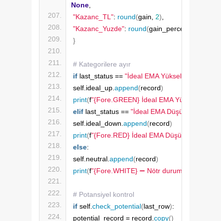
None
,
"Kazanc_TL"
: 
round
(
gain, 
2
)
,
"Kazanc_Yuzde"
: 
round
(
gain_percent, 
2
)
}
# Kategorilere ayır
if
 last_status == 
"İdeal EMA Yükseliş"
:
self.ideal_up.
append
(
record
)
print
(
f
"{Fore.GREEN} İdeal EMA Yükseliş tespit e
elif
 last_status == 
"İdeal EMA Düşüş"
:
self.ideal_down.
append
(
record
)
print
(
f
"{Fore.RED} İdeal EMA Düşüş tespit edildi
else
:
self.neutral.
append
(
record
)
print
(
f
"{Fore.WHITE} ➖ Nötr durumda"
)
# Potansiyel kontrol
if
 self.
check_potential
(
last_row
)
:
potential_record = record.
copy
()