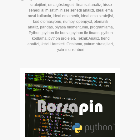
stratejileri
,
ema göstergesi
,
finansal analiz
,
hisse
senedi alım satım
,
hisse senedi analizi
,
ideal ema
nasıl kullanılır
,
ideal ema nedir
,
ideal ema stratejisi
,
kod otomasyonu
,
numpy
,
openpyxl
,
otomatik
analiz
,
pandas
,
piyasa momentumu
,
programlama
,
Python
,
python ile borsa
,
python ile finans
,
python
kodlama
,
python projeleri
,
Teknik Analiz
,
trend
analizi
,
Üstel Hareketli Ortalama
,
yatırım stratejileri
,
yatırımcı rehberi