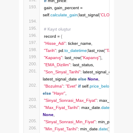
if
 min_price:
gain, gain_percent = 
self.
calculate_gain
(
last_signal
[
'CLOSING_TL'
]
, 
# Kayıt oluştur
record = 
{
"Hisse_Adi"
: ticker_name,
"Tarih"
: pd.
to_datetime
(
last_row
[
"Tarih"
])
.
date
()
"Kapanış"
: last_row
[
"Kapanış"
]
,
"EMA_Dizilim"
: last_status,
"Son_Sinyal_Tarihi"
: latest_signal_date.
date
()
i
latest_signal_date 
else
None
,
"Bozulma"
: 
"Evet"
if
 self.
price_below_any_ema
else
"Hayır"
,
"Sinyal_Sonrasi_Max_Fiyat"
: max_price,
"Max_Fiyat_Tarihi"
: max_date.
date
()
if
 max_da
None
,
"Sinyal_Sonrasi_Min_Fiyat"
: min_price,
"Min_Fiyat_Tarihi"
: min_date.
date
()
if
 min_date