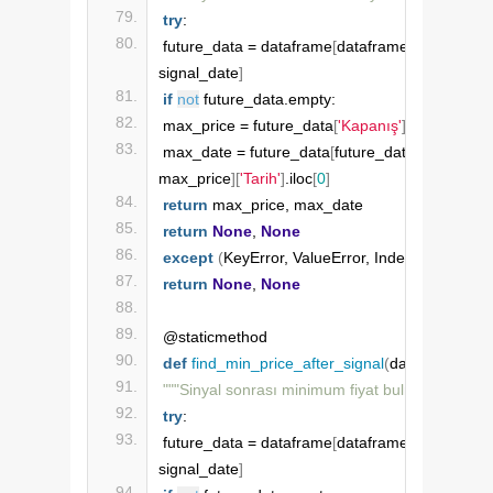
try
:
future_data = dataframe
[
dataframe
[
'Tarih'
]
 &gt; 
signal_date
]
if
not
 future_data.empty:
max_price = future_data
[
'Kapanış'
]
.
max
()
max_date = future_data
[
future_data
[
'Kapanış'
]
 
max_price
][
'Tarih'
]
.iloc
[
0
]
return
 max_price, max_date
return
None
, 
None
except
(
KeyError, ValueError, IndexError
)
:
return
None
, 
None
@staticmethod
def
find_min_price_after_signal
(
dataframe, sig
"""Sinyal sonrası minimum fiyat bulma"""
try
:
future_data = dataframe
[
dataframe
[
'Tarih'
]
 &gt; 
signal_date
]