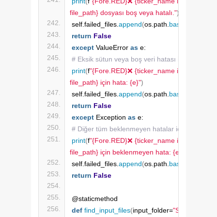
print
(
f
"{Fore.RED}❌ {ticker_name if ticker_name
file_path} dosyası boş veya hatalı."
)
self.failed_files.
append
(
os.path.
basename
(
file
return
False
except
 ValueError 
as
 e:
# Eksik sütun veya boş veri hatası için
print
(
f
"{Fore.RED}❌ {ticker_name if ticker_name
file_path} için hata: {e}"
)
self.failed_files.
append
(
os.path.
basename
(
file
return
False
except
 Exception 
as
 e:
# Diğer tüm beklenmeyen hatalar için
print
(
f
"{Fore.RED}❌ {ticker_name if ticker_name
file_path} için beklenmeyen hata: {e}"
)
self.failed_files.
append
(
os.path.
basename
(
file
return
False
@staticmethod
def
find_input_files
(
input_folder=
"StokData/Ema