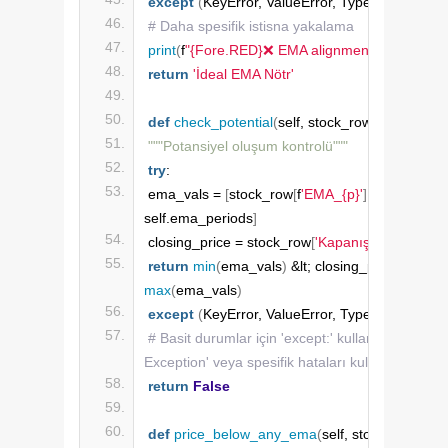
except
(
KeyError, ValueError, TypeError
)
as
 e:
# Daha spesifik istisna yakalama
print
(
f
"{Fore.RED}❌ EMA alignment kontrol hatas
return
'İdeal EMA Nötr'
def
check_potential
(
self, stock_row
)
:
"""Potansiyel oluşum kontrolü"""
try
:
ema_vals = 
[
stock_row
[
f
'EMA_{p}'
]
for
 p 
in
self.ema_periods
]
closing_price = stock_row
[
'Kapanış'
]
return
min
(
ema_vals
)
 &lt; closing_price &lt; 
max
(
ema_vals
)
except
(
KeyError, ValueError, TypeError
)
:
# Basit durumlar için 'except:' kullanmak yerine 
Exception' veya spesifik hataları kullanın
return
False
def
price_below_any_ema
(
self, stock_row
)
: