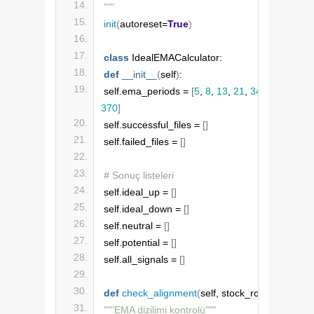
"""
init
(
autoreset=
True
)
class
 IdealEMACalculator:
def
__init__
(
self
)
:
self.ema_periods = 
[
5
, 
8
, 
13
, 
21
, 
34
, 
55
, 
89
, 
14
370
]
self.successful_files = 
[]
self.failed_files = 
[]
# Sonuç listeleri
self.ideal_up = 
[]
self.ideal_down = 
[]
self.neutral = 
[]
self.potential = 
[]
self.all_signals = 
[]
def
check_alignment
(
self, stock_row
)
:
"""EMA dizilimi kontrolü"""