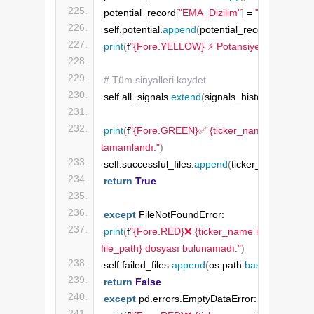
potential_record
[
"EMA_Dizilim"
]
 = 
"İdeal EMA Ol
self.potential.
append
(
potential_record
)
print
(
f
"{Fore.YELLOW} ⚡ Potansiyel oluşum tespi
# Tüm sinyalleri kaydet
self.all_signals.
extend
(
signals_history
)
print
(
f
"{Fore.GREEN}✅ {ticker_name} İdeal EMA 
tamamlandı."
)
self.successful_files.
append
(
ticker_name
)
return
True
except
 FileNotFoundError:
print
(
f
"{Fore.RED}❌ {ticker_name if ticker_name
file_path} dosyası bulunamadı."
)
self.failed_files.
append
(
os.path.
basename
(
file
return
False
except
 pd.errors.EmptyDataError: