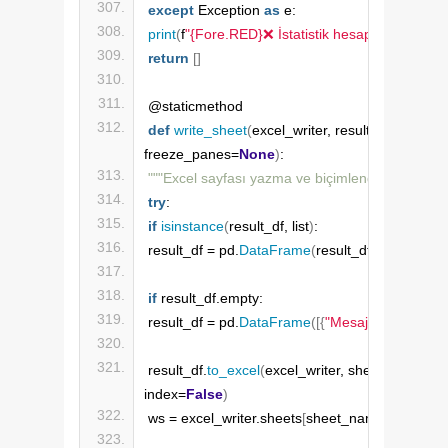
except
 Exception 
as
 e:
print
(
f
"{Fore.RED}❌ İstatistik hesaplama hatası:
return
[]
@staticmethod
def
write_sheet
(
excel_writer, result_df, sheet_
freeze_panes=
None
)
:
"""Excel sayfası yazma ve biçimlendirme"""
try
:
if
isinstance
(
result_df, list
)
:
result_df = pd.
DataFrame
(
result_df
)
if
 result_df.empty:
result_df = pd.
DataFrame
([{
"Mesaj"
: 
"Veri bulu
result_df.
to_excel
(
excel_writer, sheet_name=s
index=
False
)
ws = excel_writer.sheets
[
sheet_name
]