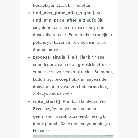
hesaplayan statik bir metottur.
find_max_price_after_signal()
ve
find_min_price_after_signal()
: Bir
sinyalden sonraki en yüksek veya en
düşük fiyatı bulur. Bu metotlar, stratejinin
potansiyel kazancını ölçmek için kritik
öneme sahiptir.
process_single_file()
: Her bir hisse
senedi dosyasını okur, gerekli kontrolleri
yapar ve sinyal verilerini toplar. Bu metot,
kodun
try…except
blokları sayesinde
dosya okuma veya veri hatalarına karşı
oldukça dayanıklıdır.
write_sheet()
: Pandas DataFrame’ini
Excel sayfasına yazmak ve sütun
genişlikleri, başlık biçimlendirmesi gibi
temel görsel düzenlemeleri yapmak için
kullanılır.