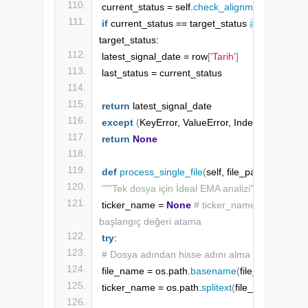
current_status = self.
check_alignment
(
row
)
if
 current_status == target_status 
and
 last_statu
target_status:
latest_signal_date = row
[
'Tarih'
]
last_status = current_status
return
 latest_signal_date
except
(
KeyError, ValueError, IndexError
)
:
return
None
def
process_single_file
(
self, file_path
)
:
"""Tek dosya için İdeal EMA analizi"""
ticker_name = 
None
# ticker_name değişkeni iç
başlangıç değeri atama
try
:
# Dosya adından hisse adını alma
file_name = os.path.
basename
(
file_path
)
ticker_name = os.path.
splitext
(
file_name
)[
0
]