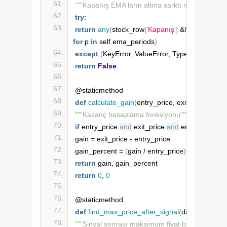
"""Kapanış EMA'ların altına sarktı mı?"""
try
:
return
any
(
stock_row
[
'Kapanış'
]
 &lt; stock_row
[
for
 p 
in
 self.ema_periods
)
except
(
KeyError, ValueError, TypeError
)
:
return
False
@staticmethod
def
calculate_gain
(
entry_price, exit_price
)
:
"""Kazanç hesaplama fonksiyonu"""
if
 entry_price 
and
 exit_price 
and
 entry_price &g
gain = exit_price - entry_price
gain_percent = 
(
gain / entry_price
)
 * 
100
return
 gain, gain_percent
return
0
, 
0
@staticmethod
def
find_max_price_after_signal
(
dataframe, si
"""Sinyal sonrası maksimum fiyat bulma"""