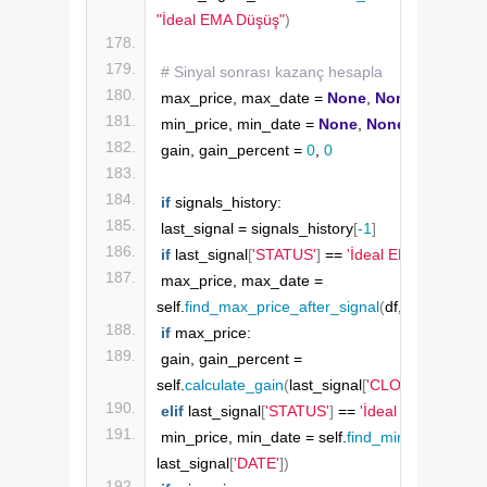
"İdeal EMA Düşüş"
)
# Sinyal sonrası kazanç hesapla
max_price, max_date = 
None
, 
None
min_price, min_date = 
None
, 
None
gain, gain_percent = 
0
, 
0
if
 signals_history:
last_signal = signals_history
[
-1
]
if
 last_signal
[
'STATUS'
]
 == 
'İdeal EMA Yükseliş'
max_price, max_date = 
self.
find_max_price_after_signal
(
df, last_signal
[
if
 max_price:
gain, gain_percent = 
self.
calculate_gain
(
last_signal
[
'CLOSING_TL'
]
,
elif
 last_signal
[
'STATUS'
]
 == 
'İdeal EMA Düşüş'
min_price, min_date = self.
find_min_price_afte
last_signal
[
'DATE'
])