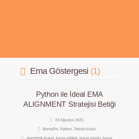
Ema Göstergesi
1
Python ile İdeal EMA
ALIGNMENT Stratejisi Betiği
03 Ağustos 2025
BorsaPin
,
Python
,
Teknik Analiz
algoritmik ticaret
,
borsa eğitimi
,
borsa robotu
,
borsa