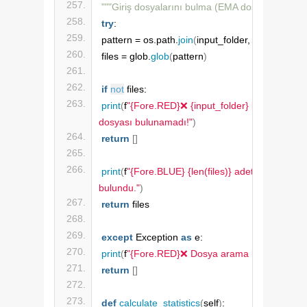
"""Giriş dosyalarını bulma (EMA dosyalarından)
try
:
pattern = os.path.
join
(
input_folder, 
"*.xlsx"
)
files = glob.
glob
(
pattern
)
if
not
 files:
print
(
f
"{Fore.RED}❌ {input_folder} klasöründe E
dosyası bulunamadı!"
)
return
[]
print
(
f
"{Fore.BLUE} {len(files)} adet EMA dosyas
bulundu."
)
return
 files
except
 Exception 
as
 e:
print
(
f
"{Fore.RED}❌ Dosya arama hatası: {e}"
)
return
[]
def
calculate_statistics
(
self
)
: