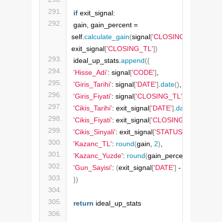
if
 exit_signal:
gain, gain_percent = 
self.
calculate_gain
(
signal
[
'CLOSING_TL'
]
, 
exit_signal
[
'CLOSING_TL'
])
ideal_up_stats.
append
({
'Hisse_Adi'
: signal
[
'CODE'
]
,
'Giris_Tarihi'
: signal
[
'DATE'
]
.
date
()
,
'Giris_Fiyati'
: signal
[
'CLOSING_TL'
]
,
'Cikis_Tarihi'
: exit_signal
[
'DATE'
]
.
date
()
,
'Cikis_Fiyati'
: exit_signal
[
'CLOSING_TL'
]
,
'Cikis_Sinyali'
: exit_signal
[
'STATUS'
]
,
'Kazanc_TL'
: 
round
(
gain, 
2
)
,
'Kazanc_Yuzde'
: 
round
(
gain_percent, 
2
)
,
'Gun_Sayisi'
: 
(
exit_signal
[
'DATE'
]
 - signal
[
'DATE
})
return
 ideal_up_stats