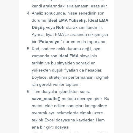
kendi aralarındaki sıralamasını esas alır.
Analiz sonucunda, hisse senedinin son
durumu
İdeal EMA Yükseliş
,
İdeal EMA
Düşüş
veya
Nötr
olarak sınıflandırılır.
Ayrıca, fiyat EMA’lar arasında sıkışmışsa
bir “
Potansiyel
” durumun da raporlanır.
Kod, sadece anlık durumu değil, aynı
zamanda son
İdeal EMA
sinyalinin
tarihini ve bu sinyalden sonraki en
yüksek/en düşük fiyatları da hesaplar.
Böylece, stratejinin performansını ölçmek
için gerekli veriler toplanır.
Tüm dosyalar işlendikten sonra
save_results()
metodu devreye girer. Bu
metot, elde edilen sonuçları kategorilere
ayırarak ayrı sekmelerde olmak üzere
tek bir Excel dosyasına kaydeder. Hem
ana bir çıktı dosyası