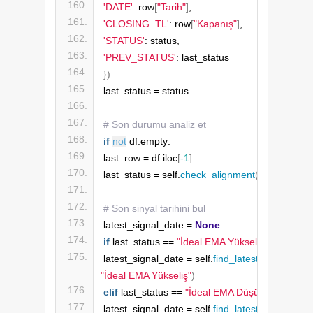
'DATE'
: row
[
"Tarih"
]
,
'CLOSING_TL'
: row
[
"Kapanış"
]
,
'STATUS'
: status,
'PREV_STATUS'
: last_status
})
last_status = status
# Son durumu analiz et
if
not
 df.empty:
last_row = df.iloc
[
-1
]
last_status = self.
check_alignment
(
last_row
)
# Son sinyal tarihini bul
latest_signal_date = 
None
if
 last_status == 
"İdeal EMA Yükseliş"
:
latest_signal_date = self.
find_latest_signal_dat
"İdeal EMA Yükseliş"
)
elif
 last_status == 
"İdeal EMA Düşüş"
:
latest_signal_date = self.
find_latest_signal_dat