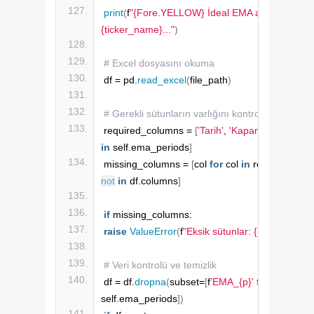
print
(
f
"{Fore.YELLOW} İdeal EMA analizi: 
{ticker_name}..."
)
# Excel dosyasını okuma
df = pd.
read_excel
(
file_path
)
# Gerekli sütunların varlığını kontrol etme
required_columns = 
[
'Tarih'
, 
'Kapanış'
]
 + 
[
f
'EMA_
in
 self.ema_periods
]
missing_columns = 
[
col 
for
 col 
in
 required_col
not
in
 df.columns
]
if
 missing_columns:
raise
ValueError
(
f
"Eksik sütunlar: {missing_col
# Veri kontrolü ve temizlik
df = df.
dropna
(
subset=
[
f
'EMA_{p}'
for
 p 
in
self.ema_periods
])