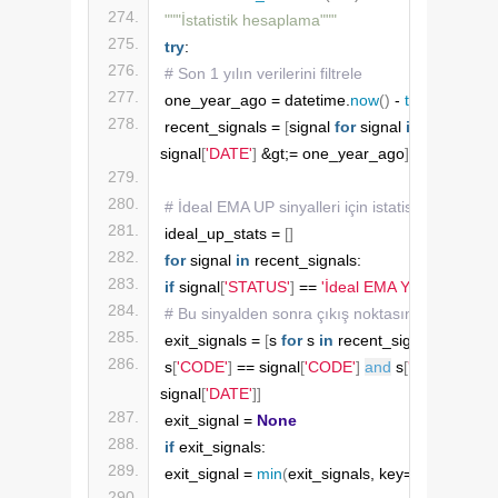
"""İstatistik hesaplama"""
try
:
# Son 1 yılın verilerini filtrele
one_year_ago = datetime.
now
()
 - 
timedelta
(
da
recent_signals = 
[
signal 
for
 signal 
in
 self.all_si
signal
[
'DATE'
]
 &gt;= one_year_ago
]
# İdeal EMA UP sinyalleri için istatistikler
ideal_up_stats = 
[]
for
 signal 
in
 recent_signals:
if
 signal
[
'STATUS'
]
 == 
'İdeal EMA Yükseliş'
:
# Bu sinyalden sonra çıkış noktasını bul
exit_signals = 
[
s 
for
 s 
in
 recent_signals 
if
s
[
'CODE'
]
 == signal
[
'CODE'
]
and
 s
[
'DATE'
]
 &gt; 
signal
[
'DATE'
]]
exit_signal = 
None
if
 exit_signals:
exit_signal = 
min
(
exit_signals, key=
lambda
 x: x