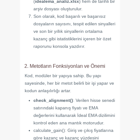
(
idealema_analiz.xlsx
) hem de tarihli bir
arşiv dosyası oluşturulur.
Son olarak, kod başarılı ve başarısız
dosyaların sayısını, tespit edilen sinyalleri
ve son bir yıllık sinyallerin ortalama
kazanç gibi istatistiklerini içeren bir özet
raporunu konsola yazdırır.
2. Metotların Fonksiyonları ve Önemi
Kod, modüler bir yapıya sahip. Bu yapı
sayesinde, her bir metot belirli bir işi yapar ve
kodun anlaşılırlığı artar.
check_alignment()
: Verilen hisse senedi
satırındaki kapanış fiyatı ve EMA
değerlerini kullanarak İdeal EMA dizilimini
kontrol eden ana mantık motorudur.
calculate_gain(): Giriş ve çıkış fiyatlarına
göre kazanç ve kazanç yüzdesini