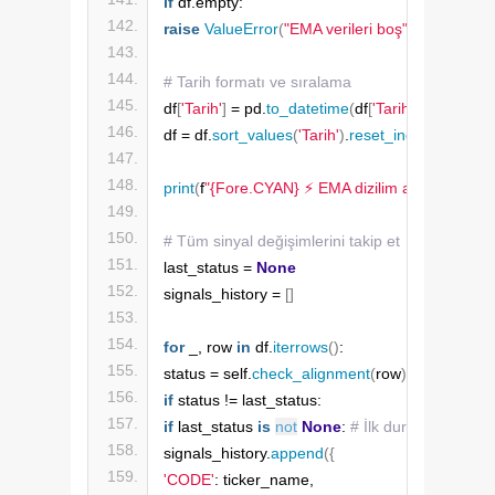
if
 df.empty:
raise
ValueError
(
"EMA verileri boş"
)
# Tarih formatı ve sıralama
df
[
'Tarih'
]
 = pd.
to_datetime
(
df
[
'Tarih'
])
df = df.
sort_values
(
'Tarih'
)
.
reset_index
(
drop=
Tr
print
(
f
"{Fore.CYAN} ⚡ EMA dizilim analizi yapılıyo
# Tüm sinyal değişimlerini takip et
last_status = 
None
signals_history = 
[]
for
 _, row 
in
 df.
iterrows
()
:
status = self.
check_alignment
(
row
)
if
 status != last_status:
if
 last_status 
is
not
None
: 
# İlk durumu kayde
signals_history.
append
({
'CODE'
: ticker_name,