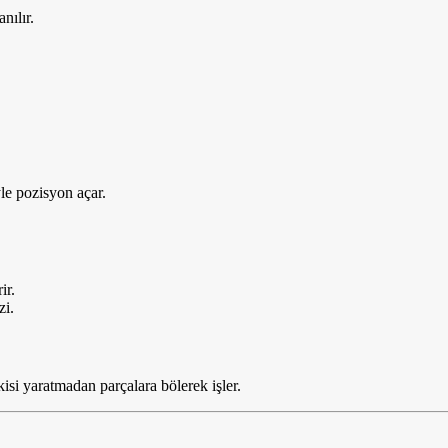
nılır.
e pozisyon açar.
ir.
zi.
i yaratmadan parçalara bölerek işler.