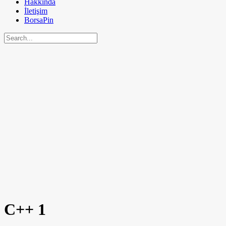
Hakkında
İletişim
BorsaPin
C++
1