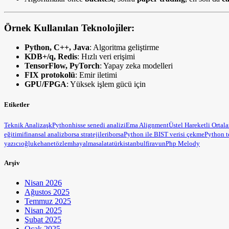
Örnek Kullanılan Teknolojiler:
Python, C++, Java
: Algoritma geliştirme
KDB+/q, Redis
: Hızlı veri erişimi
TensorFlow, PyTorch
: Yapay zeka modelleri
FIX protokolü
: Emir iletimi
GPU/FPGA
: Yüksek işlem gücü için
Etiketler
Teknik Analiz
aşk
Python
hisse senedi analizi
Ema Alignment
Üstel Hareketli Ortal
eğitimi
finansal analiz
borsa stratejileri
borsa
Python ile BIST verisi çekme
Python t
yazıcıoğlu
kehanet
özlem
hayal
masal
atatürk
istanbul
firavun
Php Melody
Arşiv
Nisan 2026
Ağustos 2025
Temmuz 2025
Nisan 2025
Şubat 2025
Ocak 2025