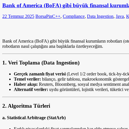
Bank of America (BoFA) gibi büyük finansal kurumların
22 Temmuz 2025
BorsaPin
C++
,
Compliance
,
Data Ingestion
,
Java
,
K
Bank of America (BoFA) gibi büyük finansal kurumların robotları (otom
robotların nasıl çalıştığını ana başlıklarla özetleyeceğim.
1.
Veri Toplama (Data Ingestion)
Gerçek zamanlı fiyat verisi
(Level 1/2 order book, tick-by-tick
Temel veriler:
bilanço, gelir tablosu, makroekonomik göstergel
Haber akışı:
Reuters, Bloomberg, sosyal medya sentiment anal
Alternatif veriler:
uydu görüntüleri, lojistik verileri, tüketici ver
2.
Algoritma Türleri
a.
Statistical Arbitrage (StatArb)
Farklı piyasalardaki fiyat sapmalarından kar elde etmeye çalışır.