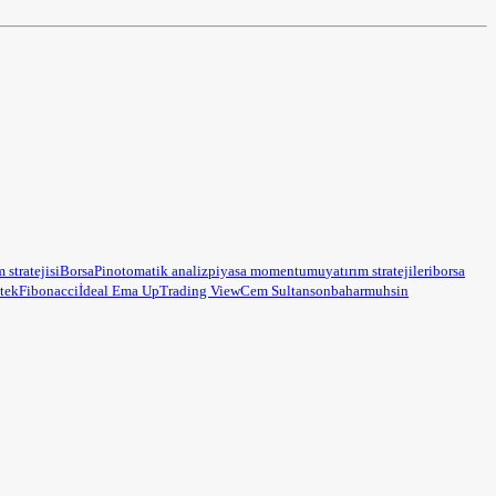
m stratejisi
BorsaPin
otomatik analiz
piyasa momentumu
yatırım stratejileri
borsa
tek
Fibonacci
İdeal Ema Up
Trading View
Cem Sultan
sonbahar
muhsin