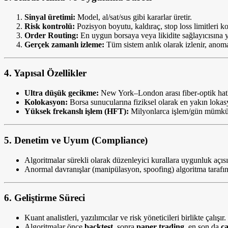
Sinyal üretimi:
Model, al/sat/sus gibi kararlar üretir.
Risk kontrolü:
Pozisyon boyutu, kaldıraç, stop loss limitleri kon
Order Routing:
En uygun borsaya veya likidite sağlayıcısına yö
Gerçek zamanlı izleme:
Tüm sistem anlık olarak izlenir, anomali
4.
Yapısal Özellikler
Ultra düşük gecikme:
New York–London arası fiber-optik hatl
Kolokasyon:
Borsa sunucularına fiziksel olarak en yakın lokasy
Yüksek frekanslı işlem (HFT):
Milyonlarca işlem/gün mümkü
5.
Denetim ve Uyum (Compliance)
Algoritmalar sürekli olarak düzenleyici kurallara uygunluk açısı
Anormal davranışlar (manipülasyon, spoofing) algoritma tarafın
6.
Geliştirme Süreci
Kuant analistleri, yazılımcılar ve risk yöneticileri birlikte çalışır.
Algoritmalar önce
backtest
, sonra
paper trading
, en son da
ca