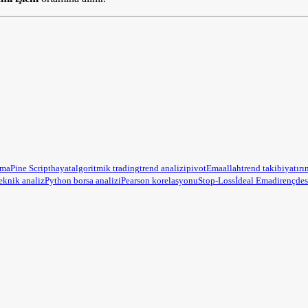
ama
Pine Script
hayat
algoritmik trading
trend analizi
pivot
Ema
allah
trend takibi
yatırı
eknik analiz
Python borsa analizi
Pearson korelasyonu
Stop-Loss
İdeal Ema
direnç
des