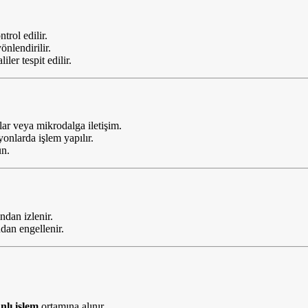
trol edilir.
nlendirilir.
ler tespit edilir.
ar veya mikrodalga iletişim.
onlarda işlem yapılır.
n.
ndan izlenir.
dan engellenir.
nlı işlem
ortamına alınır.