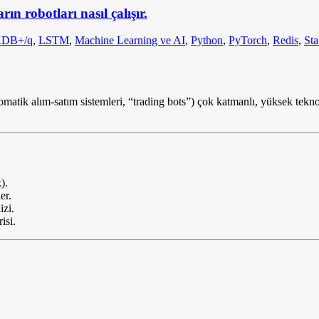
 robotları nasıl çalışır.
DB+/q
,
LSTM
,
Machine Learning ve AI
,
Python
,
PyTorch
,
Redis
,
Sta
atik alım-satım sistemleri, “trading bots”) çok katmanlı, yüksek teknolo
).
er.
izi.
isi.