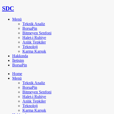
SDC
Menü
Teknik Analiz
BorsaPin
Bitmeyen Senfoni
Halet-i Ruhiye
Anlık Tepkiler
Teknoloji
Karma Karışık
Hakkında
İletişim
BorsaPin
Home
Menü
Teknik Analiz
BorsaPin
Bitmeyen Senfoni
Halet-i Ruhiye
Anlık Tepkiler
Teknoloji
Karma Karışık