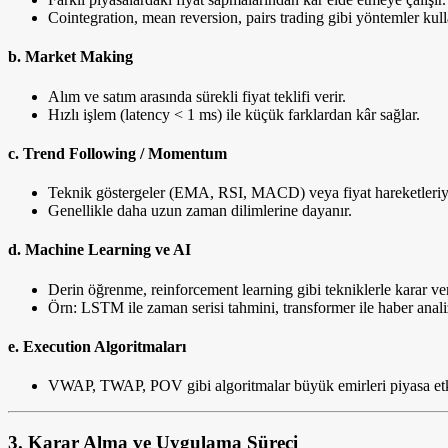
Cointegration, mean reversion, pairs trading gibi yöntemler kulla
b.
Market Making
Alım ve satım arasında sürekli fiyat teklifi verir.
Hızlı işlem (latency < 1 ms) ile küçük farklardan kâr sağlar.
c.
Trend Following / Momentum
Teknik göstergeler (EMA, RSI, MACD) veya fiyat hareketleriyl
Genellikle daha uzun zaman dilimlerine dayanır.
d.
Machine Learning ve AI
Derin öğrenme, reinforcement learning gibi tekniklerle karar ver
Örn: LSTM ile zaman serisi tahmini, transformer ile haber anali
e.
Execution Algoritmaları
VWAP, TWAP, POV gibi algoritmalar büyük emirleri piyasa etkis
3.
Karar Alma ve Uygulama Süreci